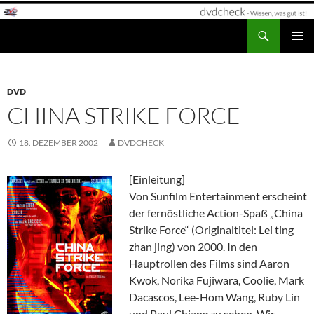
Zum
Inhalt
Suchen
dvdcheck – Wissen, was gut ist!
springen
PRIMÄR
MENÜ
DVD
CHINA STRIKE FORCE
18. DEZEMBER 2002
DVDCHECK
[Einleitung]
Von Sunfilm Entertainment erscheint
der fernöstliche Action-Spaß „China
Strike Force“ (Originaltitel: Lei ting
zhan jing) von 2000. In den
Hauptrollen des Films sind Aaron
Kwok, Norika Fujiwara, Coolie, Mark
Dacascos, Lee-Hom Wang, Ruby Lin
und Paul Chiang zu sehen. Wir