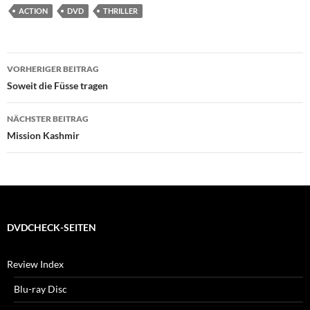
ACTION
DVD
THRILLER
Beitragsnavigation
VORHERIGER BEITRAG
Soweit die Füsse tragen
NÄCHSTER BEITRAG
Mission Kashmir
DVDCHECK-SEITEN
Review Index
Blu-ray Disc