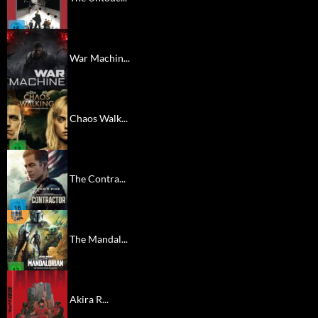
War Machin...
Chaos Walk...
The Contra...
The Mandal...
Akira R...