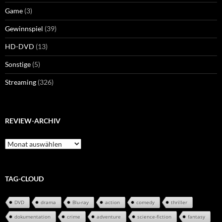
Game
(3)
Gewinnspiel
(39)
HD-DVD
(13)
Sonstige
(5)
Streaming
(326)
REVIEW-ARCHIV
Review-
Archiv
TAG-CLOUD
DVD
drama
Blu-ray
action
comedy
thriller
dokumentation
crime
adventure
science-fiction
fantasy