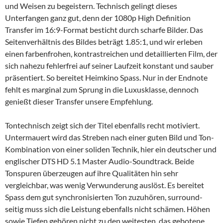
und Weisen zu begeistern. Technisch gelingt dieses
Unterfangen ganz gut, denn der 1080p High Definition
Transfer im 16:9-Format besticht durch scharfe Bilder. Das
Seitenverhältnis des Bildes beträgt 1.85:1, und wir erleben
einen farbenfrohen, kontrastreichen und detaillierten Film, der
sich nahezu fehlerfrei auf seiner Laufzeit konstant und sauber
präsentiert. So bereitet Heimkino Spass. Nur in der Endnote
fehlt es marginal zum Sprung in die Luxusklasse, dennoch
genießt dieser Transfer unsere Empfehlung.
Tontechnisch zeigt sich der Titel ebenfalls recht motiviert.
Untermauert wird das Streben nach einer guten Bild und Ton-
Kombination von einer soliden Technik, hier ein deutscher und
englischer DTS HD 5.1 Master Audio-Soundtrack. Beide
Tonspuren überzeugen auf ihre Qualitäten hin sehr
vergleichbar, was wenig Verwunderung auslöst. Es bereitet
Spass dem gut synchronisierten Ton zuzuhören, surround-
seitig muss sich die Leistung ebenfalls nicht schämen. Höhen
sowie Tiefen gehören nicht zu den weitesten, das gebotene