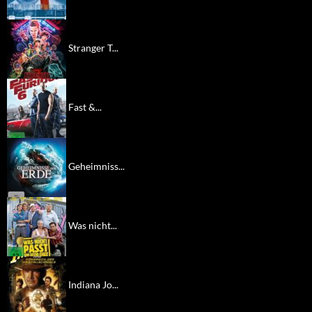
Stranger T...
Fast &...
Geheimniss...
Was nicht...
Indiana Jo...