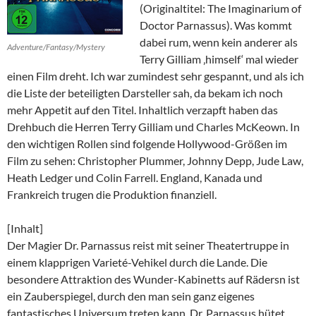
(Originaltitel: The Imaginarium of
Doctor Parnassus). Was kommt
dabei rum, wenn kein anderer als
Adventure/Fantasy/Mystery
Terry Gilliam ‚himself‘ mal wieder
einen Film dreht. Ich war zumindest sehr gespannt, und als ich
die Liste der beteiligten Darsteller sah, da bekam ich noch
mehr Appetit auf den Titel. Inhaltlich verzapft haben das
Drehbuch die Herren Terry Gilliam und Charles McKeown. In
den wichtigen Rollen sind folgende Hollywood-Größen im
Film zu sehen: Christopher Plummer, Johnny Depp, Jude Law,
Heath Ledger und Colin Farrell. England, Kanada und
Frankreich trugen die Produktion finanziell.
[Inhalt]
Der Magier Dr. Parnassus reist mit seiner Theatertruppe in
einem klapprigen Varieté-Vehikel durch die Lande. Die
besondere Attraktion des Wunder-Kabinetts auf Rädersn ist
ein Zauberspiegel, durch den man sein ganz eigenes
fantastisches Universum treten kann. Dr. Parnassus hütet