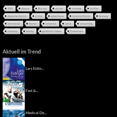
DVD
drama
Blu-ray
action
comedy
thriller
dokumentation
crime
adventure
science-fiction
fantasy
animation
horror
romance
serie
streaming
mystery
family
goldener haken
Download
Aktuell im Trend
Lars Eidin...
Fast &...
Medical De...