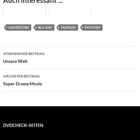
Auch interessant ...
ADVENTURE
BLU-RAY
FANTASY
MYSTERY
Beitragsnavigation
VORHERIGER BEITRAG
Unsere Welt
NÄCHSTER BEITRAG
Super Drama Movie
DVDCHECK-SEITEN