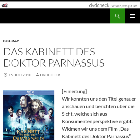
Zum
Inhalt
Suchen
dvdcheck – Wissen, was gut ist!
springen
PRIMÄR
MENÜ
BLU-RAY
DAS KABINETT DES
DOKTOR PARNASSUS
15. JULI 2010
DVDCHECK
[Einleitung]
Wir konnten uns den Titel genauer
anschauen und berichten über die
Sicht, welche sich aus
Konsumentenperspektive ergibt.
Widmen wir uns dem Film „Das
Kabinett des Doktor Parnassus“