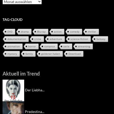
Review-
Archiv
TAG-CLOUD
DVD
drama
Blu-ray
action
comedy
thriller
dokumentation
crime
adventure
science-fiction
fantasy
animation
horror
romance
serie
streaming
mystery
family
goldener haken
Download
Aktuell im Trend
Der Liebha...
Predestina...