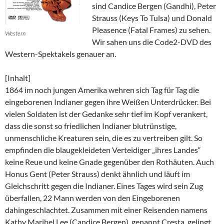
sind Candice Bergen (Gandhi), Peter
Strauss (Keys To Tulsa) und Donald
Pleasence (Fatal Frames) zu sehen.
Western
Wir sahen uns die Code2-DVD des
Western-Spektakels genauer an.
[Inhalt]
1864 im noch jungen Amerika wehren sich Tag für Tag die
eingeborenen Indianer gegen ihre Weißen Unterdrücker. Bei
vielen Soldaten ist der Gedanke sehr tief im Kopf verankert,
dass die sonst so friedlichen Indianer blutrünstige,
unmenschliche Kreaturen sein, die es zu vertreiben gilt. So
empfinden die blaugekleideten Verteidiger „ihres Landes“
keine Reue und keine Gnade gegenüber den Rothäuten. Auch
Honus Gent (Peter Strauss) denkt ähnlich und läuft im
Gleichschritt gegen die Indianer. Eines Tages wird sein Zug
überfallen, 22 Mann werden von den Eingeborenen
dahingeschlachtet. Zusammen mit einer Reisenden namens
Kathy Maribel Lee (Candice Bergen), genannt Cresta, gelingt