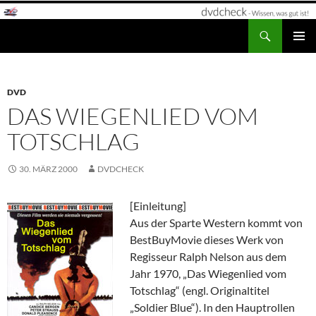
Zum
Inhalt
Suchen
dvdcheck – Wissen, was gut ist!
springen
PRIMÄR
MENÜ
DVD
DAS WIEGENLIED VOM
TOTSCHLAG
30. MÄRZ 2000
DVDCHECK
[Einleitung]
Aus der Sparte Western kommt von
BestBuyMovie dieses Werk von
Regisseur Ralph Nelson aus dem
Jahr 1970, „Das Wiegenlied vom
Totschlag“ (engl. Originaltitel
„Soldier Blue“). In den Hauptrollen