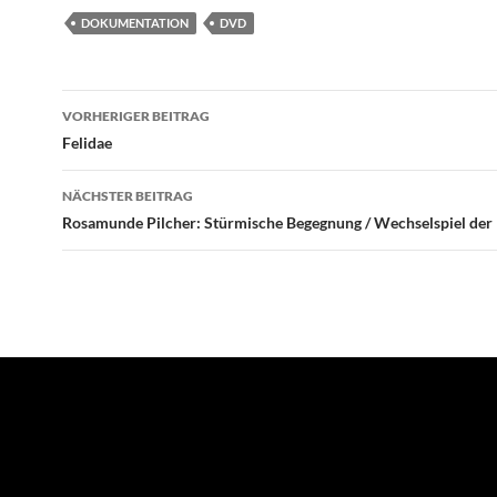
DOKUMENTATION
DVD
Beitragsnavigation
VORHERIGER BEITRAG
Felidae
NÄCHSTER BEITRAG
Rosamunde Pilcher: Stürmische Begegnung / Wechselspiel der 