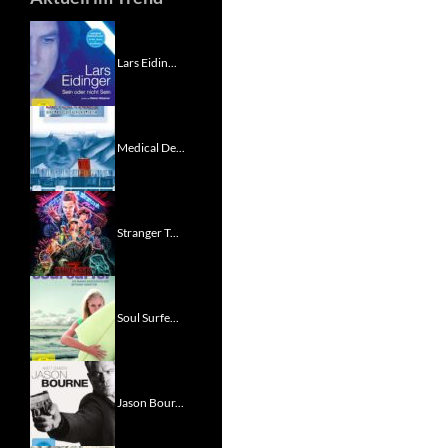
Lars Eidin...
Medical De...
Stranger T...
Soul Surfe...
Jason Bour...