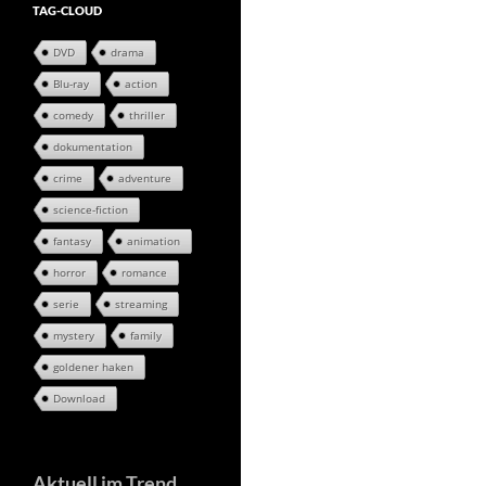
TAG-CLOUD
DVD
drama
Blu-ray
action
comedy
thriller
dokumentation
crime
adventure
science-fiction
fantasy
animation
horror
romance
serie
streaming
mystery
family
goldener haken
Download
Aktuell im Trend