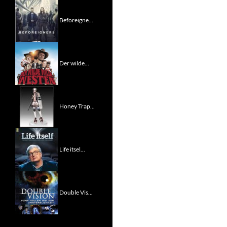
Beforeigne...
Der wilde...
Honey Trap...
Life itsel...
Double Vis...