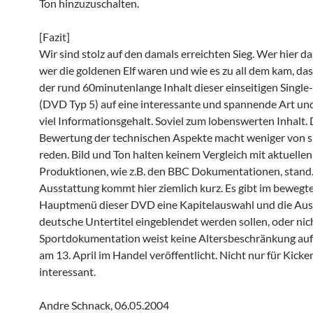
Ton hinzuzuschalten.
[Fazit]
Wir sind stolz auf den damals erreichten Sieg. Wer hier das
wer die goldenen Elf waren und wie es zu all dem kam, das
der rund 60minutenlange Inhalt dieser einseitigen Single
(DVD Typ 5) auf eine interessante und spannende Art un
viel Informationsgehalt. Soviel zum lobenswerten Inhalt. 
Bewertung der technischen Aspekte macht weniger von s
reden. Bild und Ton halten keinem Vergleich mit aktuellen
Produktionen, wie z.B. den BBC Dokumentationen, stand.
Ausstattung kommt hier ziemlich kurz. Es gibt im bewegt
Hauptmenü dieser DVD eine Kapitelauswahl und die Aus
deutsche Untertitel eingeblendet werden sollen, oder nich
Sportdokumentation weist keine Altersbeschränkung au
am 13. April im Handel veröffentlicht. Nicht nur für Kicke
interessant.
Andre Schnack, 06.05.2004