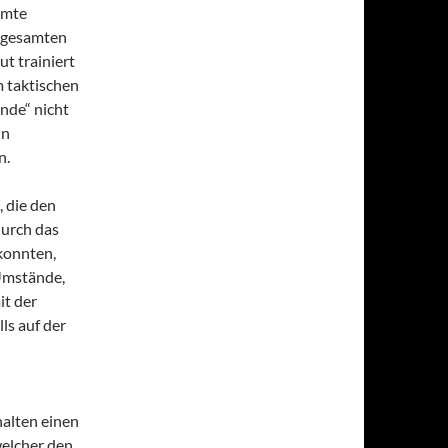
mmte
m gesamten
t trainiert
m taktischen
unde“ nicht
in
n.
 die den
durch das
konnten,
Umstände,
it der
ls auf der
halten einen
welcher den