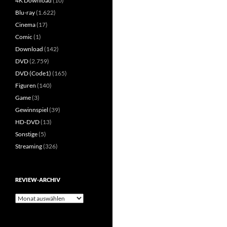
4K Download
(10)
Blu-ray
(1.622)
Cinema
(17)
Comic
(1)
Download
(142)
DVD
(2.759)
DVD (Code1)
(165)
Figuren
(140)
Game
(3)
Gewinnspiel
(39)
HD-DVD
(13)
Sonstige
(5)
Streaming
(326)
REVIEW-ARCHIV
Review-
Archiv