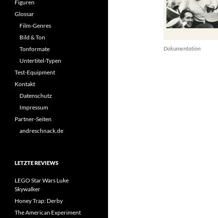
Figuren
Glossar
Film-Genres
Bild & Ton
Dokumentation
Tonformate
Untertitel-Typen
Test-Equipment
Kontakt
Datenschutz
Impressum
Partner-Seiten
andreschnack.de
LETZTE REVIEWS
LEGO Star Wars Luke
Skywalker
Honey Trap: Derby
The American Experiment