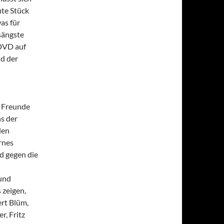
ute Stück
as für
sängste
 DVD auf
d der
f Freunde
s der
den
rnes
d gegen die
 und
 zeigen,
rt Blüm,
r, Fritz