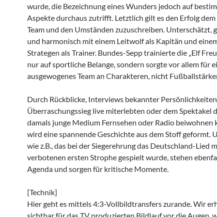
wurde, die Bezeichnung eines Wunders jedoch auf besti
Aspekte durchaus zutrifft. Letztlich gilt es den Erfolg de
Team und den Umständen zuzuschreiben. Unterschätzt, gu
und harmonisch mit einem Leitwolf als Kapitän und eine
Strategen als Trainer. Bundes-Sepp trainierte die „Elf Fre
nur auf sportliche Belange, sondern sorgte vor allem für e
ausgewogenes Team an Charakteren, nicht Fußballstärke
Durch Rückblicke, Interviews bekannter Persönlichkeiten,
Überraschungssieg live miterlebten oder dem Spektakel 
damals junge Medium Fernsehen oder Radio beiwohnen 
wird eine spannende Geschichte aus dem Stoff geformt. 
wie z.B., das bei der Siegerehrung das Deutschland-Lied m
verbotenen ersten Strophe gespielt wurde, stehen ebenfal
Agenda und sorgen für kritische Momente.
[Technik]
Hier geht es mittels 4:3-Vollbildtransfers zurande. Wir er
sichtbar für das TV produzierten Bildlauf vor die Augen, 