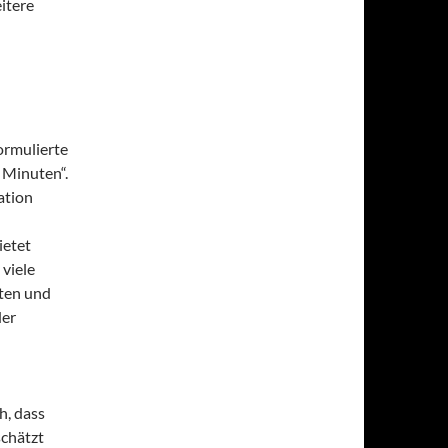
itere
d
ormulierte
0 Minuten“.
ation
ietet
viele
sten und
der
h, dass
schätzt