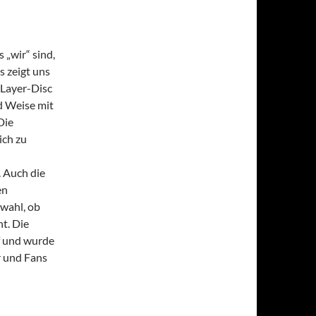
 „wir“ sind,
s zeigt uns
-Layer-Disc
d Weise mit
Die
ich zu
 Auch die
en
wahl, ob
t. Die
f und wurde
r und Fans