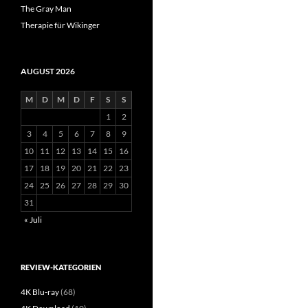
The Gray Man
Therapie für Wikinger
AUGUST 2026
M
D
M
D
F
S
S
1
2
3
4
5
6
7
8
9
10
11
12
13
14
15
16
17
18
19
20
21
22
23
24
25
26
27
28
29
30
31
« Juli
REVIEW-KATEGORIEN
4K Blu-ray
(68)