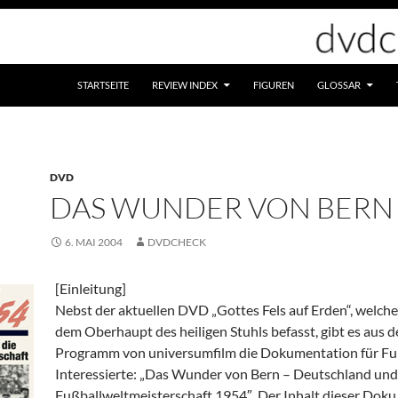
STARTSEITE
REVIEW INDEX
FIGUREN
GLOSSAR
DVD
DAS WUNDER VON BERN
6. MAI 2004
DVDCHECK
[Einleitung]
Nebst der aktuellen DVD „Gottes Fels auf Erden“, welche
dem Oberhaupt des heiligen Stuhls befasst, gibt es aus 
Programm von universumfilm die Dokumentation für Fu
Interessierte: „Das Wunder von Bern – Deutschland und
Fußballweltmeisterschaft 1954″. Der Inhalt dieser Doku 