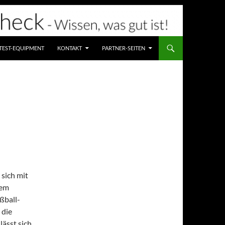
TEST-EQUIPMENT
KONTAKT
PARTNER-SEITEN
 sich mit
dem
ßball-
 die
lässt sich