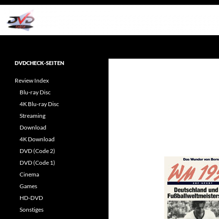
Zum
Inhalt
springen
Suchen
dvdcheck – Wissen, was gut ist!
Reviews rund ums Heimkino &
DVDCHECK-SEITEN
Popkultur
Review Index
Blu-ray Disc
4K Blu-ray Disc
Streaming
Download
4K Download
DVD (Code 2)
DVD (Code 1)
Cinema
Games
HD-DVD
Sonstiges