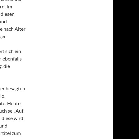
rd. Im
 dieser
und
e nach Alter
ger
t sich ein
 ebenfalls
, die
der besagten
io,
nte. Heute
ch sei. Auf
 diese wird
 und
rtitel zum