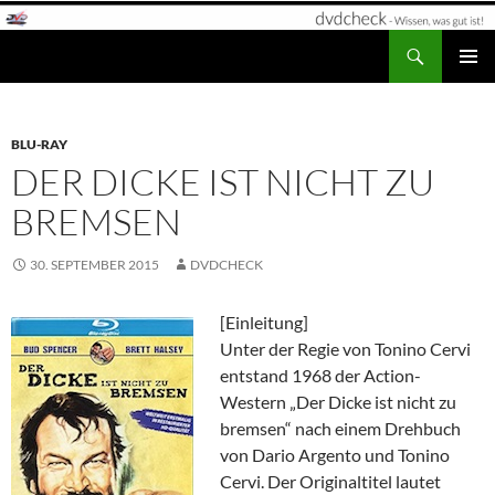
Zum
Inhalt
Suchen
dvdcheck – Wissen, was gut ist!
springen
PRIMÄR
MENÜ
BLU-RAY
DER DICKE IST NICHT ZU
BREMSEN
30. SEPTEMBER 2015
DVDCHECK
[Einleitung]
Unter der Regie von Tonino Cervi
entstand 1968 der Action-
Western „Der Dicke ist nicht zu
bremsen“ nach einem Drehbuch
von Dario Argento und Tonino
Cervi. Der Originaltitel lautet