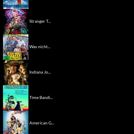
Stranger T...
Was nicht...
Indiana Jo...
Time Bandi...
American G...