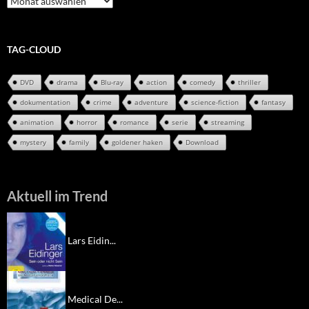
Archiv
TAG-CLOUD
DVD
drama
Blu-ray
action
comedy
thriller
dokumentation
crime
adventure
science-fiction
fantasy
animation
horror
romance
serie
streaming
mystery
family
goldener haken
Download
Aktuell im Trend
Lars Eidin...
Medical De...