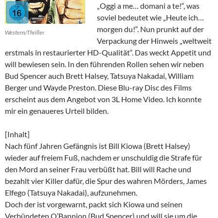
„Oggi a me… domani a te!“, was
soviel bedeutet wie „Heute ich…
morgen du!“. Nun prunkt auf der
Western/Thriller
Verpackung der Hinweis „weltweit
erstmals in restaurierter HD-Qualität“. Das weckt Appetit und
will bewiesen sein. In den führenden Rollen sehen wir neben
Bud Spencer auch Brett Halsey, Tatsuya Nakadai, William
Berger und Wayde Preston. Diese Blu-ray Disc des Films
erscheint aus dem Angebot von 3L Home Video. Ich konnte
mir ein genaueres Urteil bilden.
[Inhalt]
Nach fünf Jahren Gefängnis ist Bill Kiowa (Brett Halsey)
wieder auf freiem Fuß, nachdem er unschuldig die Strafe für
den Mord an seiner Frau verbüßt hat. Bill will Rache und
bezahlt vier Killer dafür, die Spur des wahren Mörders, James
Elfego (Tatsuya Nakadai), aufzunehmen.
Doch der ist vorgewarnt, packt sich Kiowa und seinen
Verbündeten O’Bannion (Bud Spencer) und will sie um die