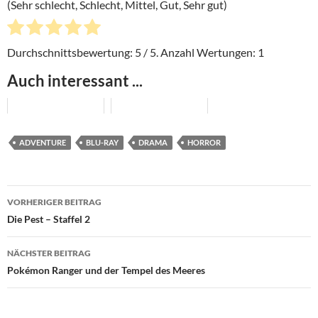
(Sehr schlecht, Schlecht, Mittel, Gut, Sehr gut)
Durchschnittsbewertung:
5
/ 5. Anzahl Wertungen:
1
Auch interessant ...
ADVENTURE
BLU-RAY
DRAMA
HORROR
Beitragsnavigation
VORHERIGER BEITRAG
Die Pest – Staffel 2
NÄCHSTER BEITRAG
Pokémon Ranger und der Tempel des Meeres