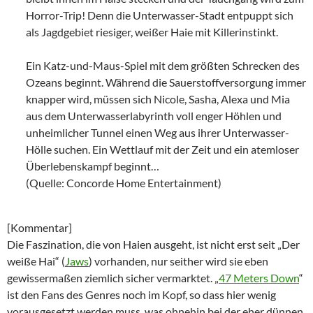
Horror-Trip! Denn die Unterwasser-Stadt entpuppt sich
als Jagdgebiet riesiger, weißer Haie mit Killerinstinkt.
Ein Katz-und-Maus-Spiel mit dem größten Schrecken des
Ozeans beginnt. Während die Sauerstoffversorgung immer
knapper wird, müssen sich Nicole, Sasha, Alexa und Mia
aus dem Unterwasserlabyrinth voll enger Höhlen und
unheimlicher Tunnel einen Weg aus ihrer Unterwasser-
Hölle suchen. Ein Wettlauf mit der Zeit und ein atemloser
Überlebenskampf beginnt…
(Quelle: Concorde Home Entertainment)
[Kommentar]
Die Faszination, die von Haien ausgeht, ist nicht erst seit „Der
weiße Hai“ (
Jaws
) vorhanden, nur seither wird sie eben
gewissermaßen ziemlich sicher vermarktet. „
47 Meters Down
“
ist den Fans des Genres noch im Kopf, so dass hier wenig
vorausgesetzt werden muss, was ohnehin bei der eher dünnen