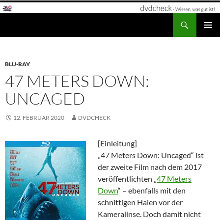
Zum
Inhalt
Suchen
dvdcheck – Wissen, was gut ist!
springen
PRIMÄR
MENÜ
BLU-RAY
47 METERS DOWN:
UNCAGED
12. FEBRUAR 2020
DVDCHECK
[Einleitung]
„47 Meters Down: Uncaged“ ist
der zweite Film nach dem 2017
veröffentlichten „
47 Meters
Down
“ – ebenfalls mit den
schnittigen Haien vor der
Kameralinse. Doch damit nicht