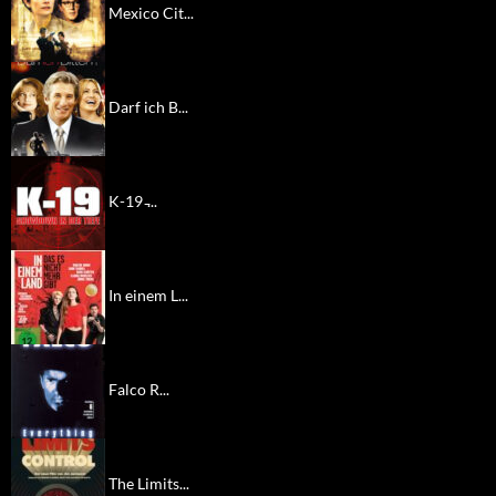
Mexico Cit...
Darf ich B...
K-19 ̵...
In einem L...
Falco R...
The Limits...