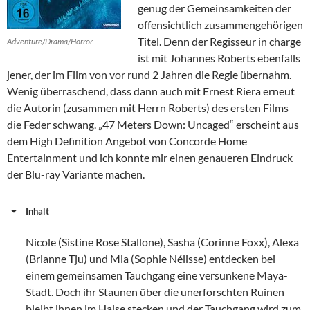
genug der Gemeinsamkeiten der
offensichtlich zusammengehörigen
Titel. Denn der Regisseur in charge
Adventure/Drama/Horror
ist mit Johannes Roberts ebenfalls
jener, der im Film von vor rund 2 Jahren die Regie übernahm.
Wenig überraschend, dass dann auch mit Ernest Riera erneut
die Autorin (zusammen mit Herrn Roberts) des ersten Films
die Feder schwang. „47 Meters Down: Uncaged“ erscheint aus
dem High Definition Angebot von Concorde Home
Entertainment und ich konnte mir einen genaueren Eindruck
der Blu-ray Variante machen.
Inhalt
Nicole (Sistine Rose Stallone), Sasha (Corinne Foxx), Alexa
(Brianne Tju) und Mia (Sophie Nélisse) entdecken bei
einem gemeinsamen Tauchgang eine versunkene Maya-
Stadt. Doch ihr Staunen über die unerforschten Ruinen
bleibt ihnen im Halse stecken und der Tauchgang wird zum