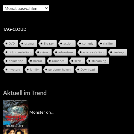
Review-
Archiv
TAG-CLOUD
DVD
drama
Blu-ray
action
comedy
thriller
dokumentation
crime
adventure
science-fiction
fantasy
animation
horror
romance
serie
streaming
mystery
family
goldener haken
Download
Aktuell im Trend
Monster on...