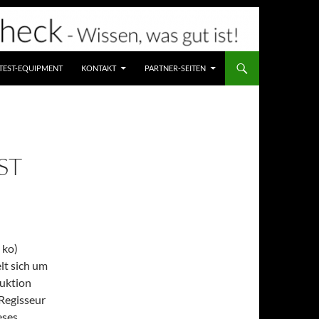
TEST-EQUIPMENT
KONTAKT
PARTNER-SEITEN
ST
 ko)
lt sich um
duktion
Regisseur
eses