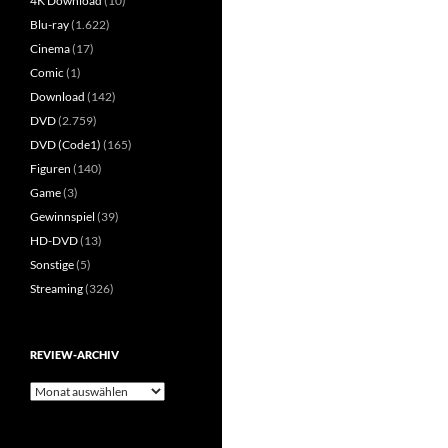
4K Download
(10)
Blu-ray
(1.622)
Cinema
(17)
Comic
(1)
Download
(142)
DVD
(2.759)
DVD (Code1)
(165)
Figuren
(140)
Game
(3)
Gewinnspiel
(39)
HD-DVD
(13)
Sonstige
(5)
Streaming
(326)
REVIEW-ARCHIV
Review-
Archiv