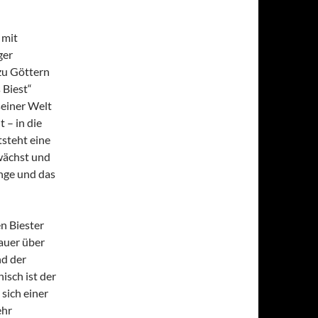
 mit
ger
zu Göttern
 Biest“
seiner Welt
 – in die
steht eine
wächst und
unge und das
en Biester
hauer über
nd der
isch ist der
 sich einer
ehr