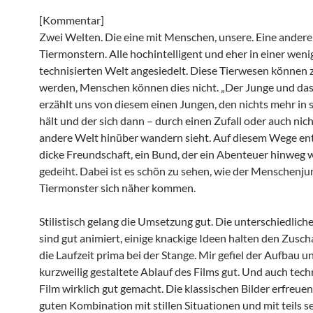
[Kommentar]
Zwei Welten. Die eine mit Menschen, unsere. Eine andere
Tiermonstern. Alle hochintelligent und eher in einer weni
technisierten Welt angesiedelt. Diese Tierwesen können 
werden, Menschen können dies nicht. „Der Junge und das
erzählt uns von diesem einen Jungen, den nichts mehr in 
hält und der sich dann – durch einen Zufall oder auch nicht
andere Welt hinüber wandern sieht. Auf diesem Wege ent
dicke Freundschaft, ein Bund, der ein Abenteuer hinweg 
gedeiht. Dabei ist es schön zu sehen, wie der Menschenj
Tiermonster sich näher kommen.
Stilistisch gelang die Umsetzung gut. Die unterschiedlich
sind gut animiert, einige knackige Ideen halten den Zusc
die Laufzeit prima bei der Stange. Mir gefiel der Aufbau u
kurzweilig gestaltete Ablauf des Films gut. Und auch techn
Film wirklich gut gemacht. Die klassischen Bilder erfreuen
guten Kombination mit stillen Situationen und mit teils s