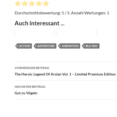
Durchschnittsbewertung:
5
/ 5. Anzahl Wertungen:
1
Auch interessant ...
ACTION
ADVENTURE
ANIMATION
BLU-RAY
Beitragsnavigation
VORHERIGER BEITRAG
The Heroic Legend Of Arslan Vol. 1 – Limited Premium Edition
NÄCHSTER BEITRAG
Gut zu Vögeln