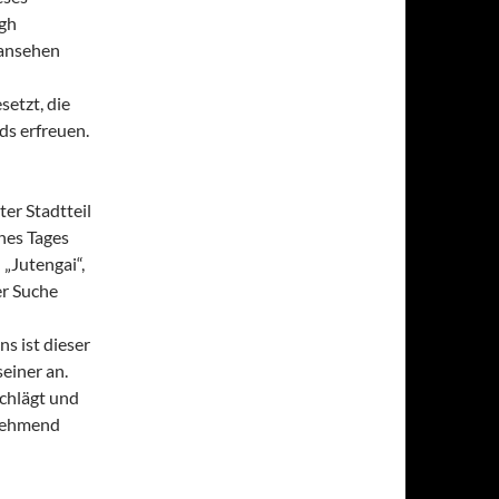
igh
 ansehen
setzt, die
ds erfreuen.
ter Stadtteil
nes Tages
 „Jutengai“,
er Suche
s ist dieser
einer an.
schlägt und
unehmend