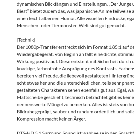
dynamischen Blickfängen und Einstellungen. „Der Junge 
Biest“ bietet zudem das, was japanische Anime teilweise 
einen leicht albernen Humor. Alle visuellen Eindrücke, eg
Menschen- oder Tiermonster-Welt sind gut gemacht.
[Technik]
Der 1080p-Transfer erstreckt sich im Format 1.85:1 auf 
Wiedergabegerät. Von Beginn an fällt eine dichte, stimmu
Wirkung positiv auf. Diese entsteht mit Sicherheit durch d
knackige, farbenfrohe Ausprägung des Kontrasts. Farben
bereiten viel Freude, die liebevoll gestalteten Hintergrü
echt etwas her und die unterschiedlichen, teils sehr phant
gestalteten Charakteren sehen ebenfalls gut aus. Egal, wa
Mattscheibe geschieht, technisch betrachtet gibt es keine
nennenswerte Mängel zu bemerken. Alles ist stets von h
Bildruhe geprägt, sauber und rundum ordentlich und soli
Kompression macht keinen Ärger.
DTS-HD 5.1 Surround Sound ist wahlweise in den Sprach