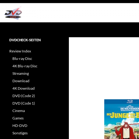
Zum
Inhalt
springen
Suchen
dvdcheck – Wissen, was gut ist!
Reviews rund ums Heimkino &
DVDCHECK-SEITEN
Popkultur
Review Index
Blu-ray Disc
4K Blu-ray Disc
Streaming
Download
4K Download
DVD (Code 2)
DVD (Code 1)
Cinema
Games
HD-DVD
Sonstiges