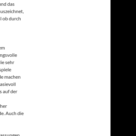
und das
auszeichnet,
al ob durch
dem
ngsvolle
ie sehr
spiele
nde machen
asievoll
s auf der
oher
de. Auch die
fassungen