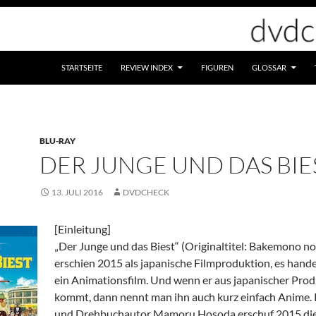
STARTSEITE
REVIEW INDEX
FIGUREN
GLOSSAR
BLU-RAY
DER JUNGE UND DAS BIE
13. JULI 2016
DVDCHECK
[Einleitung]
„Der Junge und das Biest“ (Originaltitel: Bakemono no
erschien 2015 als japanische Filmproduktion, es hande
ein Animationsfilm. Und wenn er aus japanischer Pro
kommt, dann nennt man ihn auch kurz einfach Anime. 
und Drehbuchautor Mamoru Hosoda erschuf 2015 di