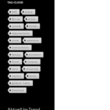
TAG-CLOUD
DVD
drama
Blu-ray
action
comedy
thriller
dokumentation
crime
adventure
science-fiction
fantasy
animation
horror
romance
serie
streaming
mystery
family
goldener haken
Download
Aktuell im Trend