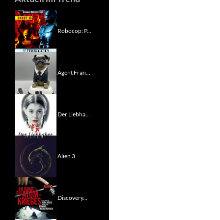
Robocop: P...
Agent Fran...
Der Liebha...
Alien 3
Discovery...