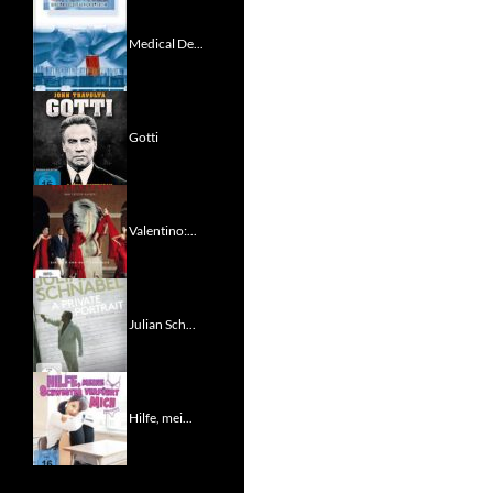
Medical De...
Gotti
Valentino:...
Julian Sch...
Hilfe, mei...