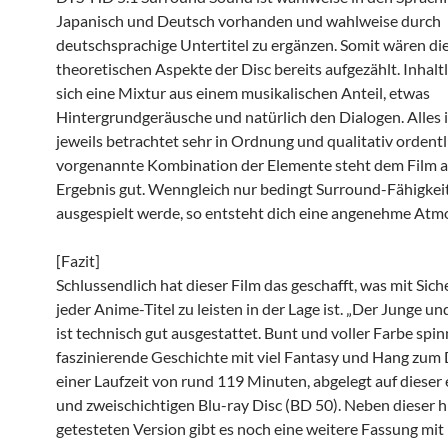
Japanisch und Deutsch vorhanden und wahlweise durch
deutschsprachige Untertitel zu ergänzen. Somit wären di
theoretischen Aspekte der Disc bereits aufgezählt. Inhaltl
sich eine Mixtur aus einem musikalischen Anteil, etwas
Hintergrundgeräusche und natürlich den Dialogen. Alles is
jeweils betrachtet sehr in Ordnung und qualitativ ordentl
vorgenannte Kombination der Elemente steht dem Film 
Ergebnis gut. Wenngleich nur bedingt Surround-Fähigkei
ausgespielt werde, so entsteht dich eine angenehme Atm
[Fazit]
Schlussendlich hat dieser Film das geschafft, was mit Sich
jeder Anime-Titel zu leisten in der Lage ist. „Der Junge un
ist technisch gut ausgestattet. Bunt und voller Farbe spin
faszinierende Geschichte mit viel Fantasy und Hang zum D
einer Laufzeit von rund 119 Minuten, abgelegt auf dieser 
und zweischichtigen Blu-ray Disc (BD 50). Neben dieser h
getesteten Version gibt es noch eine weitere Fassung mit