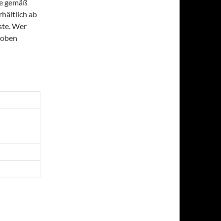
be gemäß
rhältlich ab
iste. Wer
hoben