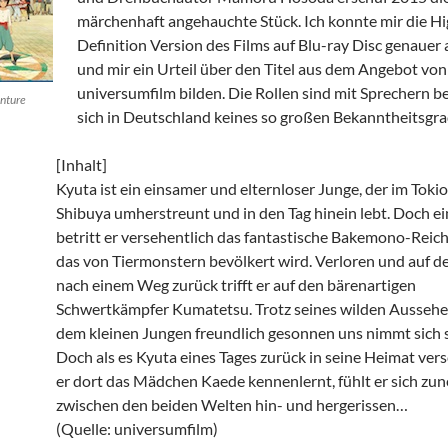
märchenhaft angehauchte Stück. Ich konnte mir die H
Definition Version des Films auf Blu-ray Disc genauer
und mir ein Urteil über den Titel aus dem Angebot von
universumfilm bilden. Die Rollen sind mit Sprechern be
nture
sich in Deutschland keines so großen Bekanntheitsgra
[Inhalt]
Kyuta ist ein einsamer und elternloser Junge, der im Tokio
Shibuya umherstreunt und in den Tag hinein lebt. Doch ei
betritt er versehentlich das fantastische Bakemono-Reich
das von Tiermonstern bevölkert wird. Verloren und auf d
nach einem Weg zurück trifft er auf den bärenartigen
Schwertkämpfer Kumatetsu. Trotz seines wilden Aussehen
dem kleinen Jungen freundlich gesonnen uns nimmt sich s
Doch als es Kyuta eines Tages zurück in seine Heimat ver
er dort das Mädchen Kaede kennenlernt, fühlt er sich z
zwischen den beiden Welten hin- und hergerissen…
(Quelle: universumfilm)