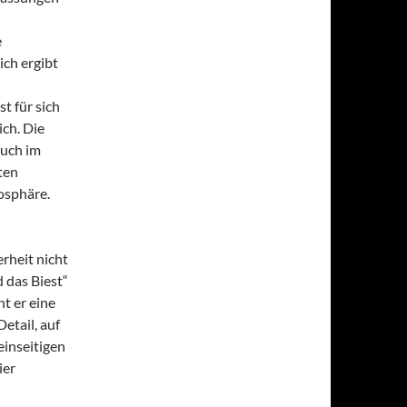
e
ich ergibt
t für sich
ich. Die
auch im
ten
osphäre.
erheit nicht
d das Biest“
nt er eine
etail, auf
einseitigen
ier