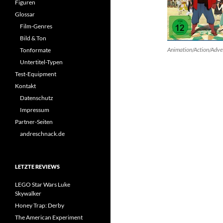
Figuren
Glossar
Film-Genres
Bild & Ton
Animation/Action/Adve
Tonformate
Untertitel-Typen
Test-Equipment
Kontakt
Datenschutz
Impressum
Partner-Seiten
andreschnack.de
LETZTE REVIEWS
LEGO Star Wars Luke
Skywalker
Honey Trap: Derby
The American Experiment