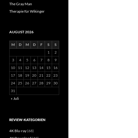
The Gray Man
Therapie für Wikinger
AUGUST 2026
M
D
M
D
F
S
S
1
2
3
4
5
6
7
8
9
10
11
12
13
14
15
16
17
18
19
20
21
22
23
24
25
26
27
28
29
30
31
« Juli
REVIEW-KATEGORIEN
4K Blu-ray
(68)