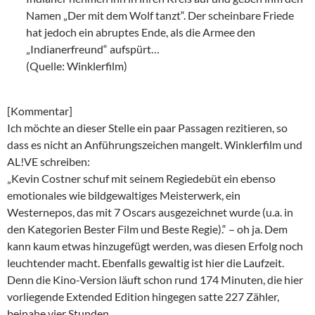
Namen „Der mit dem Wolf tanzt“. Der scheinbare Friede
hat jedoch ein abruptes Ende, als die Armee den
„Indianerfreund“ aufspürt…
(Quelle: Winklerfilm)
[Kommentar]
Ich möchte an dieser Stelle ein paar Passagen rezitieren, so
dass es nicht an Anführungszeichen mangelt. Winklerfilm und
AL!VE schreiben:
„Kevin Costner schuf mit seinem Regiedebüt ein ebenso
emotionales wie bildgewaltiges Meisterwerk, ein
Westernepos, das mit 7 Oscars ausgezeichnet wurde (u.a. in
den Kategorien Bester Film und Beste Regie).“ – oh ja. Dem
kann kaum etwas hinzugefügt werden, was diesen Erfolg noch
leuchtender macht. Ebenfalls gewaltig ist hier die Laufzeit.
Denn die Kino-Version läuft schon rund 174 Minuten, die hier
vorliegende Extended Edition hingegen satte 227 Zähler,
beinahe vier Stunden…