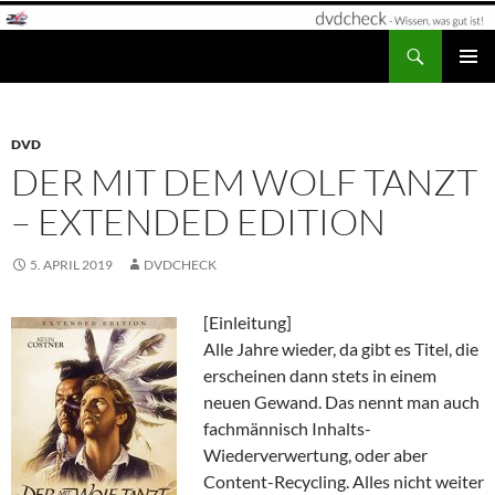
Zum
Inhalt
Suchen
dvdcheck – Wissen, was gut ist!
springen
PRIMÄR
MENÜ
DVD
DER MIT DEM WOLF TANZT
– EXTENDED EDITION
5. APRIL 2019
DVDCHECK
[Einleitung]
Alle Jahre wieder, da gibt es Titel, die
erscheinen dann stets in einem
neuen Gewand. Das nennt man auch
fachmännisch Inhalts-
Wiederverwertung, oder aber
Content-Recycling. Alles nicht weiter