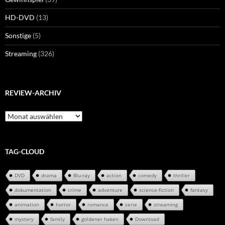
HD-DVD
(13)
Sonstige
(5)
Streaming
(326)
REVIEW-ARCHIV
Review-
Archiv
TAG-CLOUD
DVD
drama
Blu-ray
action
comedy
thriller
dokumentation
crime
adventure
science-fiction
fantasy
animation
horror
romance
serie
streaming
mystery
family
goldener haken
Download