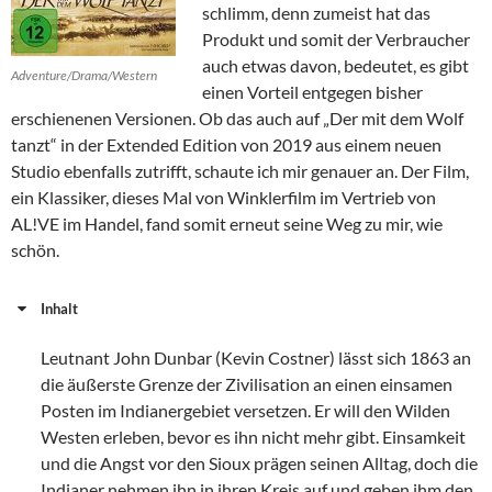
schlimm, denn zumeist hat das
Produkt und somit der Verbraucher
auch etwas davon, bedeutet, es gibt
Adventure/Drama/Western
einen Vorteil entgegen bisher
erschienenen Versionen. Ob das auch auf „Der mit dem Wolf
tanzt“ in der Extended Edition von 2019 aus einem neuen
Studio ebenfalls zutrifft, schaute ich mir genauer an. Der Film,
ein Klassiker, dieses Mal von Winklerfilm im Vertrieb von
AL!VE im Handel, fand somit erneut seine Weg zu mir, wie
schön.
Inhalt
Leutnant John Dunbar (Kevin Costner) lässt sich 1863 an
die äußerste Grenze der Zivilisation an einen einsamen
Posten im Indianergebiet versetzen. Er will den Wilden
Westen erleben, bevor es ihn nicht mehr gibt. Einsamkeit
und die Angst vor den Sioux prägen seinen Alltag, doch die
Indianer nehmen ihn in ihren Kreis auf und geben ihm den