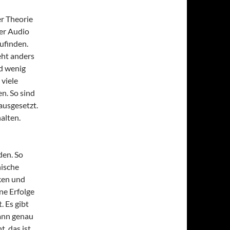
er Theorie
er Audio
ufinden.
eht anders
nd wenig
viele
n. So sind
ausgesetzt.
alten.
den. So
nische
cken und
ne Erfolge
. Es gibt
dann genau
, das ist