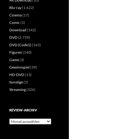
4K Download
(10)
Blu-ray
(1.622)
Cinema
(17)
Comic
(1)
Download
(142)
DVD
(2.759)
DVD (Code1)
(165)
Figuren
(140)
Game
(3)
Gewinnspiel
(39)
HD-DVD
(13)
Sonstige
(5)
Streaming
(326)
REVIEW-ARCHIV
Review-
Archiv