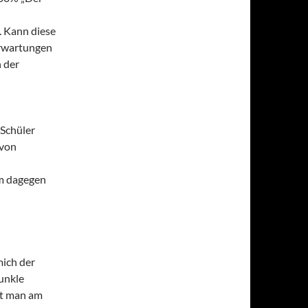
. Kann diese
Erwartungen
 der
 Schüler
 von
am dagegen
mich der
dunkle
rkt man am