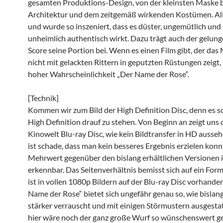
gesamten Produktions-Design, von der kleinsten Maske bi
Architektur und dem zeitgemäß wirkenden Kostümen. Al
und wurde so inszeniert, dass es düster, ungemütlich und
unheimlich authentisch wirkt. Dazu trägt auch der gelun
Score seine Portion bei. Wenn es einen Film gibt, der das 
nicht mit gelackten Rittern in geputzten Rüstungen zeigt, s
hoher Wahrscheinlichkeit „Der Name der Rose“.
[Technik]
Kommen wir zum Bild der High Definition Disc, denn es s
High Definition drauf zu stehen. Von Beginn an zeigt uns 
Kinowelt Blu-ray Disc, wie kein Bildtransfer in HD aussehe
ist schade, dass man kein besseres Ergebnis erzielen konn
Mehrwert gegenüber den bislang erhältlichen Versionen i
erkennbar. Das Seitenverhältnis bemisst sich auf ein Form
ist in vollen 1080p Bildern auf der Blu-ray Disc vorhande
Name der Rose“ bietet sich ungefähr genau so, wie bislan
stärker verrauscht und mit einigen Störmustern ausgestat
hier wäre noch der ganz große Wurf so wünschenswert 