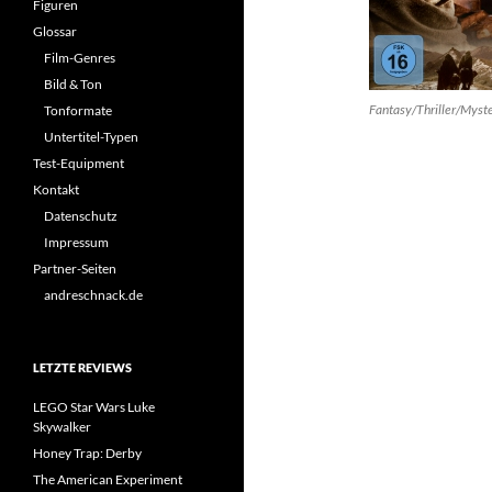
Figuren
Glossar
Film-Genres
Bild & Ton
Fantasy/Thriller/Mys
Tonformate
Untertitel-Typen
Test-Equipment
Kontakt
Datenschutz
Impressum
Partner-Seiten
andreschnack.de
LETZTE REVIEWS
LEGO Star Wars Luke
Skywalker
Honey Trap: Derby
The American Experiment