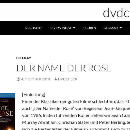
STARTSEITE
REVIEW INDEX
FIGUREN
GLOSSAR
BLU-RAY
DER NAME DER ROSE
4. OKTOBER 2010
DVDCHECK
[Einleitung]
Einer der Klassiker der guten Filme schlechthin, das ist
auch „Der Name der Rose“ von Regisseur Jean-Jacque
von 1986. In den führenden Rollen sehen wir Sean Conn
Murray Abraham, Christian Slater und Peter Berling. 
sich die Bestenlisten der Filme an, so kommt auch zu 