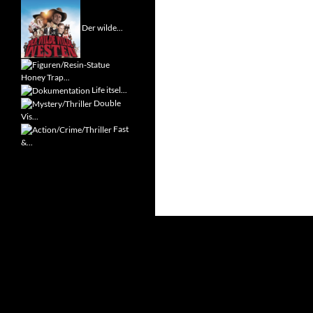
Der wilde...
Honey Trap...
Life itsel...
Double
Vis...
Fast
&...