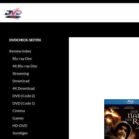
Zum
Inhalt
springen
Suchen
dvdcheck – Wissen, was gut ist!
Reviews rund ums Heimkino &
DVDCHECK-SEITEN
Popkultur
Review Index
Blu-ray Disc
4K Blu-ray Disc
Streaming
Download
4K Download
DVD (Code 2)
DVD (Code 1)
Cinema
Games
HD-DVD
Sonstiges