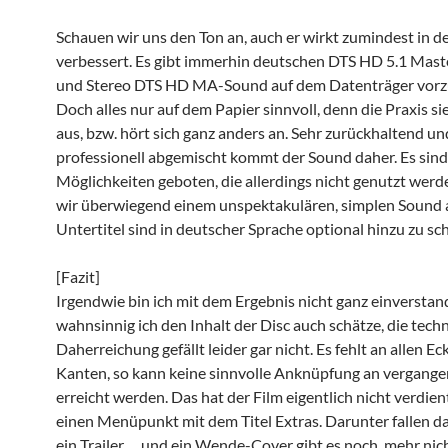
Schauen wir uns den Ton an, auch er wirkt zumindest in d
verbessert. Es gibt immerhin deutschen DTS HD 5.1 Mast
und Stereo DTS HD MA-Sound auf dem Datenträger vorz
Doch alles nur auf dem Papier sinnvoll, denn die Praxis si
aus, bzw. hört sich ganz anders an. Sehr zurückhaltend u
professionell abgemischt kommt der Sound daher. Es sind 
Möglichkeiten geboten, die allerdings nicht genutzt werde
wir überwiegend einem unspektakulären, simplen Sound 
Untertitel sind in deutscher Sprache optional hinzu zu sch
[Fazit]
Irgendwie bin ich mit dem Ergebnis nicht ganz einverstan
wahnsinnig ich den Inhalt der Disc auch schätze, die tech
Daherreichung gefällt leider gar nicht. Es fehlt an allen E
Kanten, so kann keine sinnvolle Anknüpfung an vergange
erreicht werden. Das hat der Film eigentlich nicht verdient
einen Menüpunkt mit dem Titel Extras. Darunter fallen 
ein Trailer,… und ein Wende-Cover gibt es noch, mehr nicht