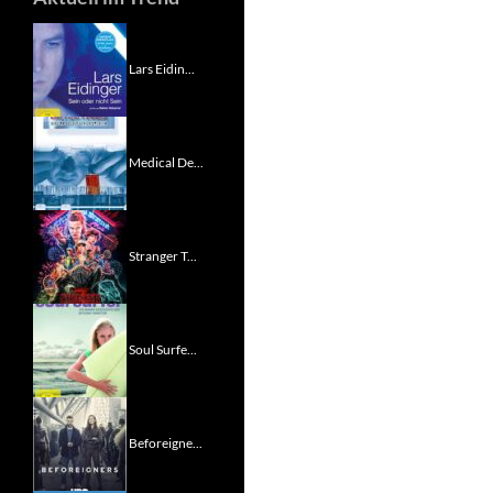
Lars Eidin...
Medical De...
Stranger T...
Soul Surfe...
Beforeigne...