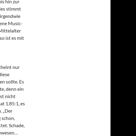
s hin zur
les stimmt
 irgendwie
gene Music-
Mittelalter
o ist es mit
cheint nur
diese
n sollte. Es
te, denn ein
st nicht
at 1.85:1, es
n. „Der
g schon,
tet. Schade,
gewesen…