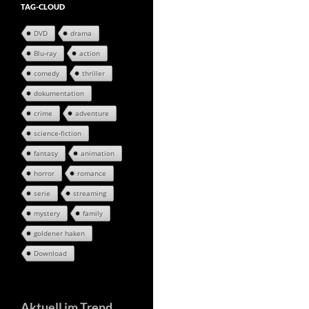
TAG-CLOUD
DVD
drama
Blu-ray
action
comedy
thriller
dokumentation
crime
adventure
science-fiction
fantasy
animation
horror
romance
serie
streaming
mystery
family
goldener haken
Download
Aktuell im Trend