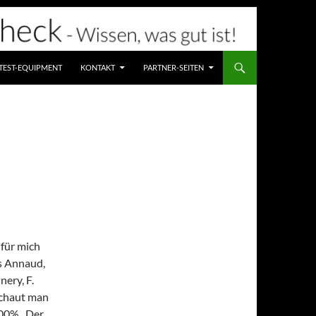
TEST-EQUIPMENT
KONTAKT
PARTNER-SEITEN
 für mich
s Annaud,
ery, F.
Schaut man
100% „Der