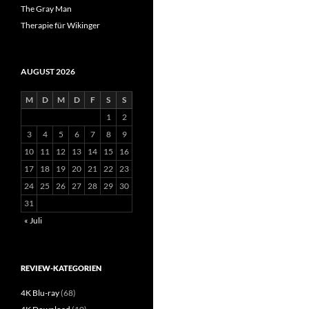
The Gray Man
Therapie für Wikinger
AUGUST 2026
M
D
M
D
F
S
S
1
2
3
4
5
6
7
8
9
10
11
12
13
14
15
16
17
18
19
20
21
22
23
24
25
26
27
28
29
30
31
« Juli
REVIEW-KATEGORIEN
4K Blu-ray
(68)