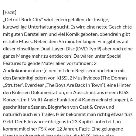
[Fazit]
„Detroit Rock City“ wird jedem gefallen, der lustige,
kurzweilige Unterhaltung sucht. Es wird eine nette Geschichte
mit guten Darstellern und viel Komik geboten, obendrein gibt
es tolle Musik. Neben dem 95 minutenlangen Film gibt es auf
dieser einseitigen Dual-Layer-Disc (DVD Typ 9) aber noch eine
ganze Menge mehr zu entdecken! Da wären unter Special
Features folgende Materialien vorzufinden: 2
Audiokommentare (einen mit dem Regisseur und einen mit
den Bandmitgliedern von KISS), 2 Musikvideos (The Donnas
„Strutter“, Everclear „The Boys Are Back In Town“), eine Hinter
den Kulissen Dokumentation, ein Ausschnitt aus einem KISS
Konzert (mit Multi-Angle Funktion! 4 Kameraeinstellungen), 4
geschnittene Szenen, Biografien von Cast & Crew und
natürlich auch ein Trailer. Hier bekommt man richtig etwas fürs
Geld. Der Film wurde übrigens in 23 Kapitel unterteilt un
kommt mit einer FSK von 12 Jahren. Fazit: Eine gelungene
Komödie über rebellierende Kids, die KISS lieben, sich