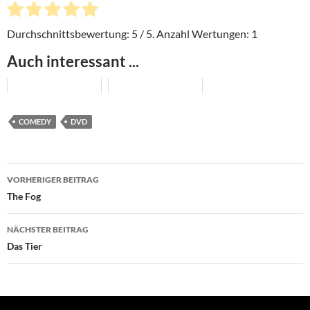
Durchschnittsbewertung:
5
/ 5. Anzahl Wertungen:
1
Auch interessant ...
COMEDY
DVD
Beitragsnavigation
VORHERIGER BEITRAG
The Fog
NÄCHSTER BEITRAG
Das Tier