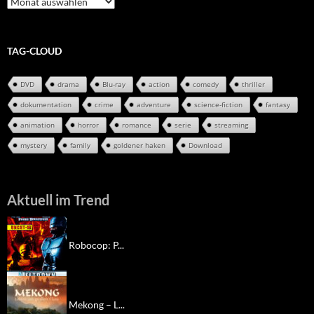
Archiv
TAG-CLOUD
DVD
drama
Blu-ray
action
comedy
thriller
dokumentation
crime
adventure
science-fiction
fantasy
animation
horror
romance
serie
streaming
mystery
family
goldener haken
Download
Aktuell im Trend
Robocop: P...
Mekong – L...