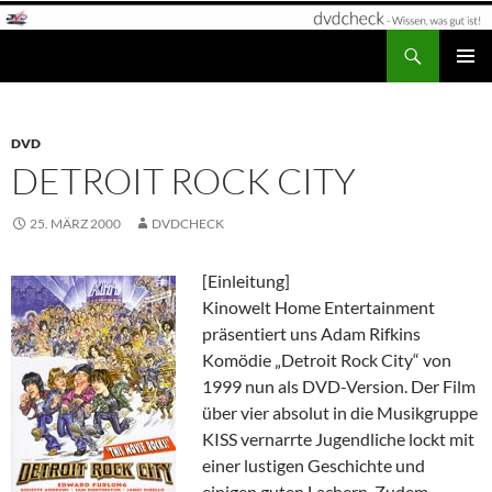
Zum
Inhalt
Suchen
dvdcheck – Wissen, was gut ist!
springen
PRIMÄR
MENÜ
DVD
DETROIT ROCK CITY
25. MÄRZ 2000
DVDCHECK
[Einleitung]
Kinowelt Home Entertainment
präsentiert uns Adam Rifkins
Komödie „Detroit Rock City“ von
1999 nun als DVD-Version. Der Film
über vier absolut in die Musikgruppe
KISS vernarrte Jugendliche lockt mit
einer lustigen Geschichte und
einigen guten Lachern. Zudem