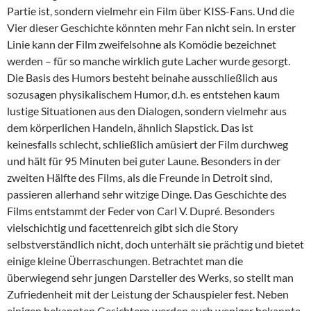
Partie ist, sondern vielmehr ein Film über KISS-Fans. Und die
Vier dieser Geschichte könnten mehr Fan nicht sein. In erster
Linie kann der Film zweifelsohne als Komödie bezeichnet
werden – für so manche wirklich gute Lacher wurde gesorgt.
Die Basis des Humors besteht beinahe ausschließlich aus
sozusagen physikalischem Humor, d.h. es entstehen kaum
lustige Situationen aus den Dialogen, sondern vielmehr aus
dem körperlichen Handeln, ähnlich Slapstick. Das ist
keinesfalls schlecht, schließlich amüsiert der Film durchweg
und hält für 95 Minuten bei guter Laune. Besonders in der
zweiten Hälfte des Films, als die Freunde in Detroit sind,
passieren allerhand sehr witzige Dinge. Das Geschichte des
Films entstammt der Feder von Carl V. Dupré. Besonders
vielschichtig und facettenreich gibt sich die Story
selbstverständlich nicht, doch unterhält sie prächtig und bietet
einige kleine Überraschungen. Betrachtet man die
überwiegend sehr jungen Darsteller des Werks, so stellt man
Zufriedenheit mit der Leistung der Schauspieler fest. Neben
einigen bekannten Gesichtern werden auch weniger bekannte