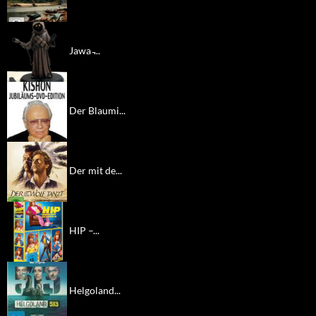
Jawa ̵...
Der Blaumi...
Der mit de...
HIP –...
Helgoland...