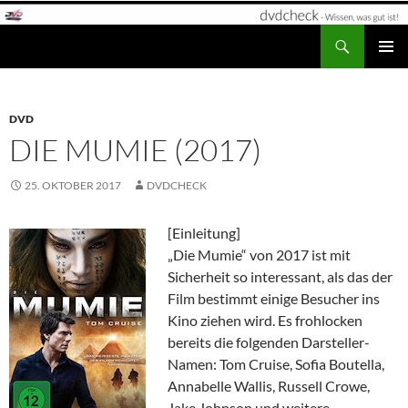
Zum
Inhalt
Suchen
dvdcheck – Wissen, was gut ist!
springen
PRIMÄR
MENÜ
DVD
DIE MUMIE (2017)
25. OKTOBER 2017
DVDCHECK
[Einleitung]
„Die Mumie“ von 2017 ist mit
Sicherheit so interessant, als das der
Film bestimmt einige Besucher ins
Kino ziehen wird. Es frohlocken
bereits die folgenden Darsteller-
Namen: Tom Cruise, Sofia Boutella,
Annabelle Wallis, Russell Crowe,
Jake Johnson und weitere.