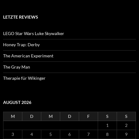
LETZTE REVIEWS
LEGO Star Wars Luke Skywalker
Honey Trap: Derby
The American Experiment
The Gray Man
Therapie für Wikinger
AUGUST 2026
M
D
M
D
F
S
S
1
2
3
4
5
6
7
8
9