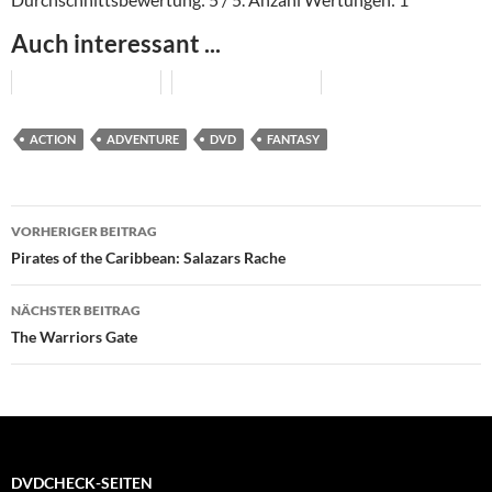
Auch interessant ...
ACTION
ADVENTURE
DVD
FANTASY
Beitragsnavigation
VORHERIGER BEITRAG
Pirates of the Caribbean: Salazars Rache
NÄCHSTER BEITRAG
The Warriors Gate
DVDCHECK-SEITEN