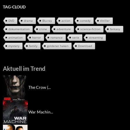
TAG-CLOUD
DVD
drama
Blu-ray
action
comedy
thriller
dokumentation
crime
adventure
science-fiction
fantasy
animation
horror
romance
serie
streaming
mystery
family
goldener haken
Download
Aktuell im Trend
The Crow (...
War Machin...