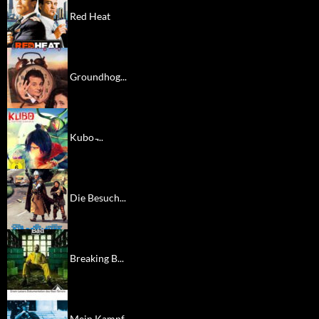
Red Heat
Groundhog...
Kubo ̵...
Die Besuch...
Breaking B...
Mein Kampf...