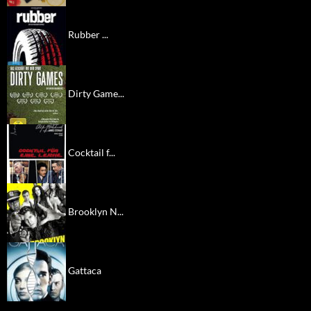
Rubber ...
Dirty Game...
Cocktail f...
Brooklyn N...
Gattaca