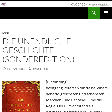
Zum
Inhalt
Suchen
dvdcheck – Wissen, was gut ist!
springen
PRIMÄR
MENÜ
DVD
DIE UNENDLICHE
GESCHICHTE
(SONDEREDITION)
14. MAI 2003
DVDCHECK
[Einführung]
Wolfgang Petersen führte bei einem
der erfolgreichsten und schönsten
Märchen- und Fantasy-Filme die
Regie. Der Film entstand als
deutsche Produktion 1984 unter