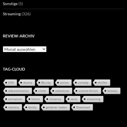
Sonstige
(5)
Streaming
(326)
REVIEW-ARCHIV
Review-
Archiv
TAG-CLOUD
DVD
drama
Blu-ray
action
comedy
thriller
dokumentation
crime
adventure
science-fiction
fantasy
animation
horror
romance
serie
streaming
mystery
family
goldener haken
Download