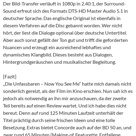
Der Bild-Transfer verläuft in 1080p in 2.40:1, der Surround-
Sound erfreut sich des Formats DTS-HD Master Audio 5.1 in
deutscher Sprache. Das englische Original ist ebenfalls in
diesem Verfahren auf die Disc gebannt worden. Wer nicht
hört, der liest die Dialoge optional über deutsche Untertitel.
Aber auch sonst gefällt der Ton gut und trifft die geforderten
Nuancen und erzeugt ein ausreichend lebhaftes und
dynamisches Klangbild. Dieses besteht aus Dialogen,
Hintergrundgeräuschen und musikalischer Begleitung.
[Fazit]
„Die Unfassbaren – Now You See Me“ hatte mich damals nicht
sonderlich gereizt, als der Film im Kino erschien. Nun sah ich es
jedoch als notwendig an ihn mir anzuschauen, da der zweite
Teil bereits auf einen Review wartet. Und ich habe dies nicht
bereut. Denn auf rund 125 Minuten Laufzeit unterhält der
Titel prächtig durch seine frischen Ideen und eine tolle
Besetzung. Extras bietet Concorde auch auf der BD 50 an, und
zwar rund 65 Minuten (Making-of, Featurette, Entfallene