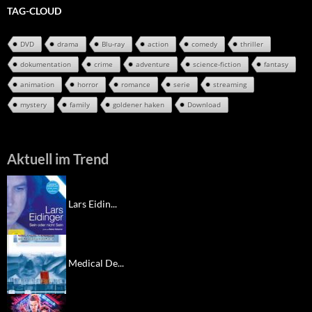
TAG-CLOUD
DVD
drama
Blu-ray
action
comedy
thriller
dokumentation
crime
adventure
science-fiction
fantasy
animation
horror
romance
serie
streaming
mystery
family
goldener haken
Download
Aktuell im Trend
Lars Eidin...
Medical De...