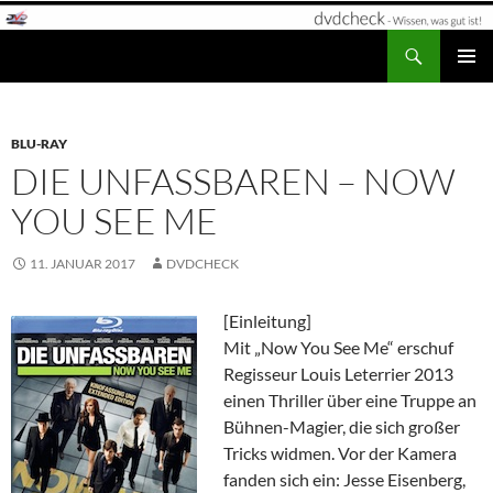
Zum
Inhalt
Suchen
dvdcheck – Wissen, was gut ist!
springen
PRIMÄR
MENÜ
BLU-RAY
DIE UNFASSBAREN – NOW
YOU SEE ME
11. JANUAR 2017
DVDCHECK
[Einleitung]
Mit „Now You See Me“ erschuf
Regisseur Louis Leterrier 2013
einen Thriller über eine Truppe an
Bühnen-Magier, die sich großer
Tricks widmen. Vor der Kamera
fanden sich ein: Jesse Eisenberg,