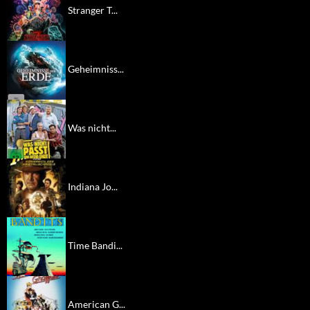
Stranger T...
Geheimniss...
Was nicht...
Indiana Jo...
Time Bandi...
American G...