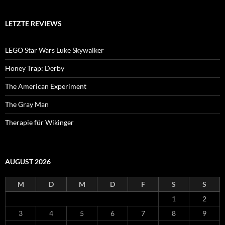
LETZTE REVIEWS
LEGO Star Wars Luke Skywalker
Honey Trap: Derby
The American Experiment
The Gray Man
Therapie für Wikinger
AUGUST 2026
M
D
M
D
F
S
S
1
2
3
4
5
6
7
8
9