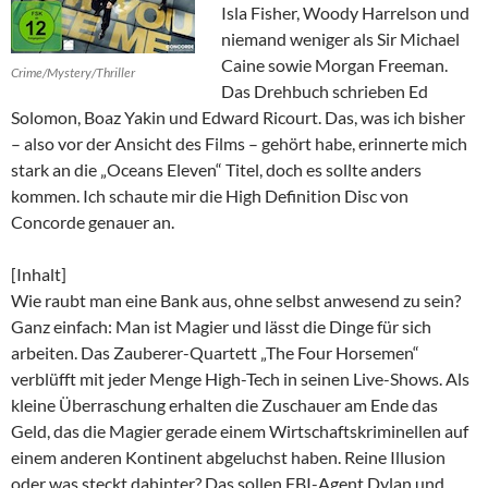
Isla Fisher, Woody Harrelson und
niemand weniger als Sir Michael
Caine sowie Morgan Freeman.
Crime/Mystery/Thriller
Das Drehbuch schrieben Ed
Solomon, Boaz Yakin und Edward Ricourt. Das, was ich bisher
– also vor der Ansicht des Films – gehört habe, erinnerte mich
stark an die „Oceans Eleven“ Titel, doch es sollte anders
kommen. Ich schaute mir die High Definition Disc von
Concorde genauer an.
[Inhalt]
Wie raubt man eine Bank aus, ohne selbst anwesend zu sein?
Ganz einfach: Man ist Magier und lässt die Dinge für sich
arbeiten. Das Zauberer-Quartett „The Four Horsemen“
verblüfft mit jeder Menge High-Tech in seinen Live-Shows. Als
kleine Überraschung erhalten die Zuschauer am Ende das
Geld, das die Magier gerade einem Wirtschaftskriminellen auf
einem anderen Kontinent abgeluchst haben. Reine Illusion
oder was steckt dahinter? Das sollen FBI-Agent Dylan und