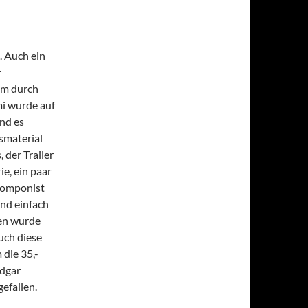
 Auch ein
r
um durch
mi wurde auf
nd es
smaterial
 der Trailer
e, ein paar
komponist
und einfach
ben wurde
uch diese
die 35,-
Edgar
efallen.