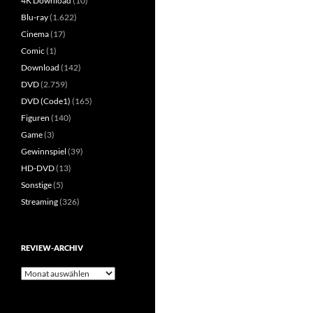
4K Download
(10)
Blu-ray
(1.622)
Cinema
(17)
Comic
(1)
Download
(142)
DVD
(2.759)
DVD (Code1)
(165)
Figuren
(140)
Game
(3)
Gewinnspiel
(39)
HD-DVD
(13)
Sonstige
(5)
Streaming
(326)
REVIEW-ARCHIV
Review-
Archiv