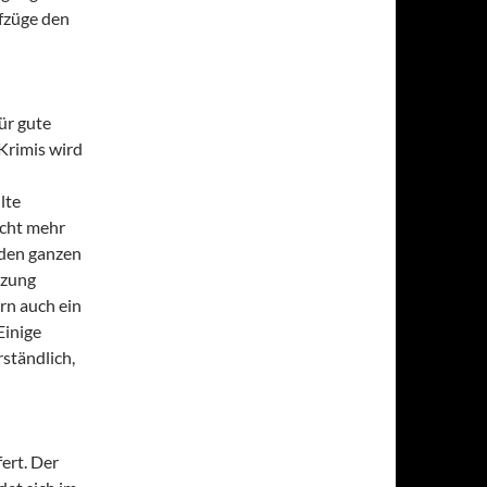
ifzüge den
ür gute
Krimis wird
lte
icht mehr
den ganzen
tzung
rn auch ein
Einige
rständlich,
ert. Der