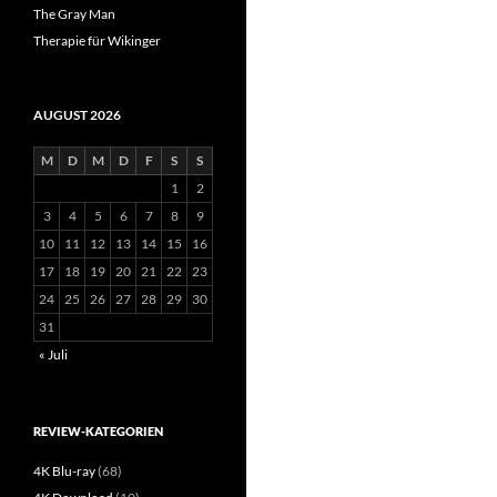
The Gray Man
Therapie für Wikinger
AUGUST 2026
M
D
M
D
F
S
S
1
2
3
4
5
6
7
8
9
10
11
12
13
14
15
16
17
18
19
20
21
22
23
24
25
26
27
28
29
30
31
« Juli
REVIEW-KATEGORIEN
4K Blu-ray
(68)