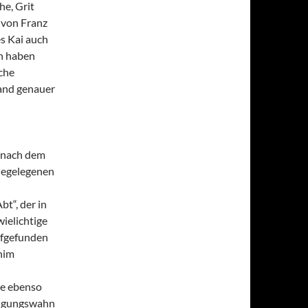
he, Grit
 von Franz
s Kai auch
n haben
sche
and genauer
m nach dem
ahegelegenen
t“, der in
ielichtige
ufgefunden
him
die ebenso
folgungswahn