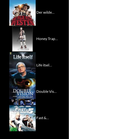
Der wilde...
Honey Trap...
Life itsel...
Double Vis...
Fast &...