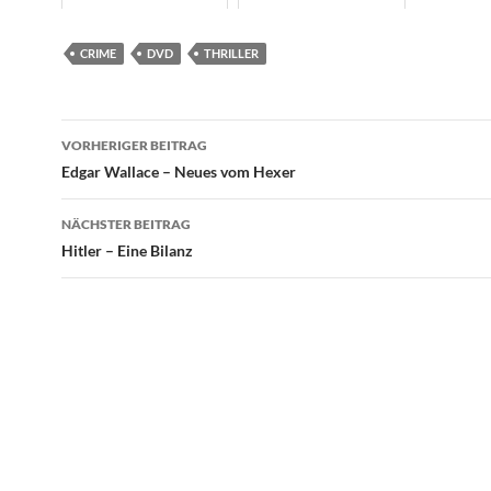
CRIME
DVD
THRILLER
Beitragsnavigation
VORHERIGER BEITRAG
Edgar Wallace – Neues vom Hexer
NÄCHSTER BEITRAG
Hitler – Eine Bilanz