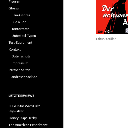
Figuren
Glossar
Film-Genres
Bild & Ton
Tonformate
Untertitel-Typen
Crime/Thriller
Test-Equipment
Kontakt
Datenschutz
Impressum
Partner-Seiten
andreschnack.de
LETZTE REVIEWS
LEGO Star Wars Luke
Skywalker
Honey Trap: Derby
The American Experiment