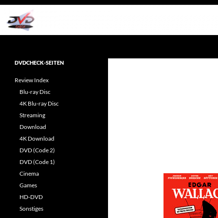
Zum
Inhalt
springen
Suchen
dvdcheck – Wissen, was gut ist!
Reviews rund ums Heimkino &
DVDCHECK-SEITEN
Popkultur
Review Index
Blu-ray Disc
4K Blu-ray Disc
Streaming
Download
4K Download
DVD (Code 2)
DVD (Code 1)
Cinema
Games
HD-DVD
Sonstiges