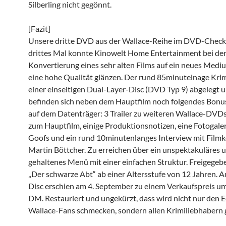
Silberling nicht gegönnt.
[Fazit]
Unsere dritte DVD aus der Wallace-Reihe im DVD-Check.
drittes Mal konnte Kinowelt Home Entertainment bei de
Konvertierung eines sehr alten Films auf ein neues Medi
eine hohe Qualität glänzen. Der rund 85minutelnage Kri
einer einseitigen Dual-Layer-Disc (DVD Typ 9) abgelegt u
befinden sich neben dem Hauptfilm noch folgendes Bonu
auf dem Datenträger: 3 Trailer zu weiteren Wallace-DVDs,
zum Hauptfilm, einige Produktionsnotizen, eine Fotogaleri
Goofs und ein rund 10minutenlanges Interview mit Film
Martin Böttcher. Zu erreichen über ein unspektakuläres 
gehaltenes Menü mit einer einfachen Struktur. Freigege
„Der schwarze Abt“ ab einer Altersstufe von 12 Jahren. A
Disc erschien am 4. September zu einem Verkaufspreis um 
DM. Restauriert und ungekürzt, dass wird nicht nur den 
Wallace-Fans schmecken, sondern allen Krimiliebhabern g