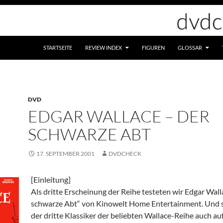
STARTSEITE
REVIEW INDEX
FIGUREN
GLOSSAR
DVD
EDGAR WALLACE – DER
SCHWARZE ABT
17. SEPTEMBER 2001
DVDCHECK
[Einleitung]
Als dritte Erscheinung der Reihe testeten wir Edgar Wall
schwarze Abt“ von Kinowelt Home Entertainment. Und s
der dritte Klassiker der beliebten Wallace-Reihe auch au