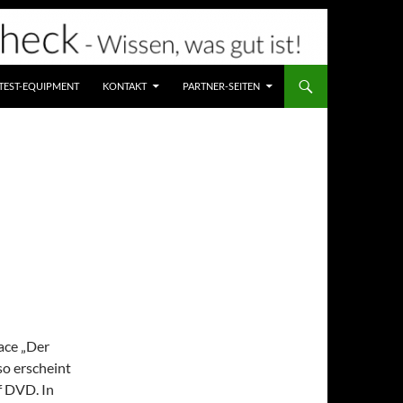
TEST-EQUIPMENT
KONTAKT
PARTNER-SEITEN
ace „Der
o erscheint
f DVD. In