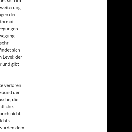
et sich im
rweiterung
ngen der
dformat
ewegungen
ewegung
 sehr
findet sich
 Level; der
r und gibt
e verloren
 Sound der
sche, die
dliche,
auch nicht
ichts
l wurden dem