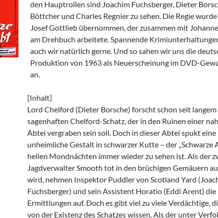
den Hauptrollen sind Joachim Fuchsberger, Dieter Borsc
Böttcher und Charles Regnier zu sehen. Die Regie wurde
Josef Gottlieb übernommen, der zusammen mit Johanne
am Drehbuch arbeitete. Spannende Krimiunterhaltunge
auch wir natürlich gerne. Und so sahen wir uns die deut
Produktion von 1963 als Neuerscheinung im DVD-Gew
an.
[Inhalt]
Lord Chelford (Dieter Borsche) forscht schon seit lange
sagenhaften Chelford-Schatz, der in den Ruinen einer n
Abtei vergraben sein soll. Doch in dieser Abtei spukt eine
unheimliche Gestalt in schwarzer Kutte – der „Schwarze Ab
hellen Mondnächten immer wieder zu sehen ist. Als der zw
Jagdverwalter Smooth tot in den brüchigen Gemäuern a
wird, nehmen Inspektor Puddler von Scotland Yard (Joac
Fuchsberger) und sein Assistent Horatio (Eddi Arent) die
Ermittlungen auf. Doch es gibt viel zu viele Verdächtige, 
von der Existenz des Schatzes wissen. Als der unter Ver