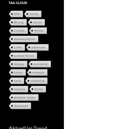
TAG-CLOUD
DVD
drama
Blu-ray
action
comedy
thriller
dokumentation
crime
adventure
science-fiction
fantasy
animation
horror
romance
serie
streaming
mystery
family
goldener haken
Download
Aktuell im Trend