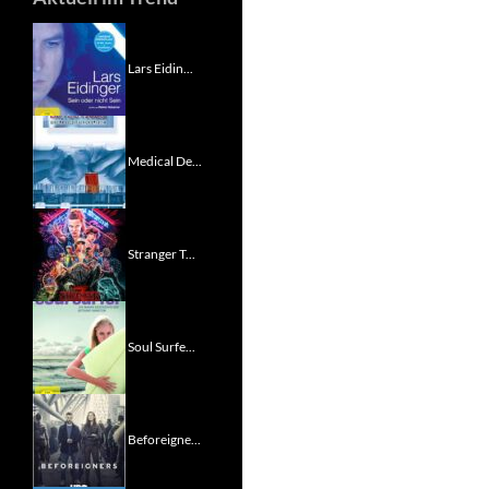
Lars Eidin...
Medical De...
Stranger T...
Soul Surfe...
Beforeigne...