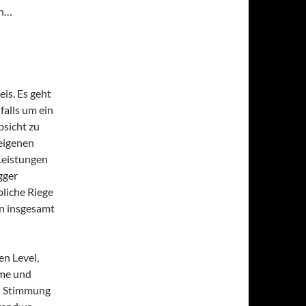
en…
is. Es geht
alls um ein
bsicht zu
 eigenen
Leistungen
gger
liche Riege
en insgesamt
n Level,
rme und
en Stimmung