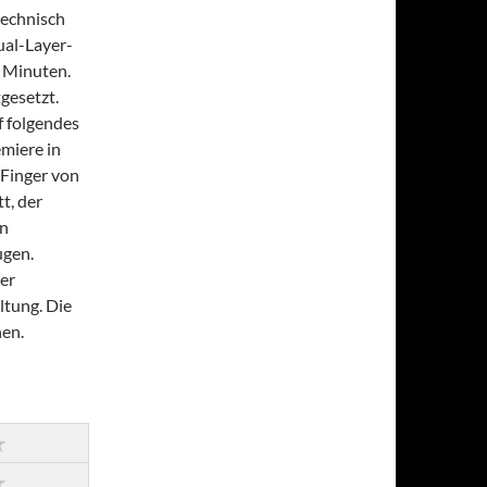
technisch
ual-Layer-
6 Minuten.
gesetzt.
f folgendes
miere in
 Finger von
t, der
en
ugen.
ver
ltung. Die
nen.