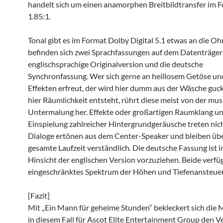
handelt sich um einen anamorphen Breitbildtransfer im 
1.85:1.
Tonal gibt es im Format Dolby Digital 5.1 etwas an die Oh
befinden sich zwei Sprachfassungen auf dem Datenträger:
englischsprachige Originalversion und die deutsche
Synchronfassung. Wer sich gerne an heillosem Getöse u
Effekten erfreut, der wird hier dumm aus der Wäsche gu
hier Räumlichkeit entsteht, rührt diese meist von der mus
Untermalung her. Effekte oder großartigen Raumklang un
Einspielung zahlreicher Hintergrundgeräusche treten nich
Dialoge ertönen aus dem Center-Speaker und bleiben übe
gesamte Laufzeit verständlich. Die deutsche Fassung ist i
Hinsicht der englischen Version vorzuziehen. Beide verfü
eingeschränktes Spektrum der Höhen und Tiefenansteue
[Fazit]
Mit „Ein Mann für geheime Stunden“ bekleckert sich die 
in diesem Fall für Ascot Elite Entertainment Group den V