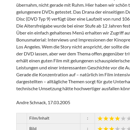
übernahm, nicht gerade mit Ruhm. Hier haben wir schön 
gelungenere DVDs getestet. Das Drana der einseitigen D
Disc (DVD Typ 9) verfügt über eine Laufzeit von rund 10
Die Altersfreigabe wurde bei einer Stufe ab 12 Jahren fest
Über ein einfach gehaltenes Menü erhalten wir Zugriff au
Bonusmaterial: Interviews und Impressionen der Kinopre
Los Angeles. Wem die Story nicht anspricht, der sollte die
der DVD lassen, aber wer dem Thema offen gegenüber trit
erhält einen guten Film mit gelungenen schauspielerisch
Leistungen und einer interessanten Geschichte vor die A
Gerade die Konzentration auf – natürlich im Film intensi
dargestellten – alltägliche Themen sorgt für gute Unterha
technische Umsetzung hätte hochwertiger ausfallen kön
Andre Schnack, 17.03.2005
Film/Inhalt
:
Bild
: