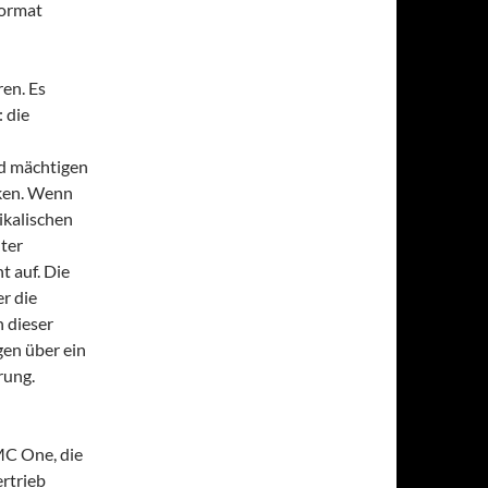
Format
ren. Es
 die
nd mächtigen
cken. Wenn
ikalischen
ter
t auf. Die
r die
n dieser
gen über ein
rung.
MC One, die
ertrieb