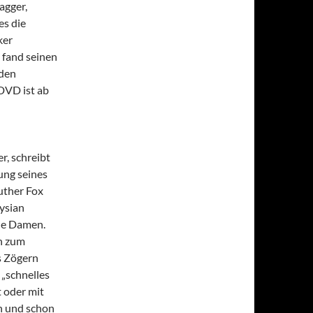
agger,
es die
ker
 fand seinen
 den
DVD ist ab
er, schreibt
ung seines
Luther Fox
lysian
lle Damen.
hn zum
s Zögern
 „schnelles
 oder mit
en und schon