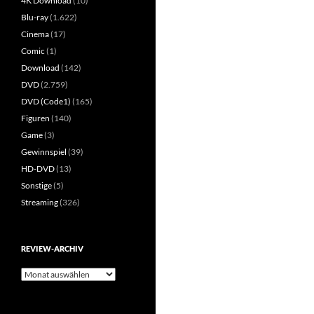
4K Download
(10)
Blu-ray
(1.622)
Cinema
(17)
Comic
(1)
Download
(142)
DVD
(2.759)
DVD (Code1)
(165)
Figuren
(140)
Game
(3)
Gewinnspiel
(39)
HD-DVD
(13)
Sonstige
(5)
Streaming
(326)
REVIEW-ARCHIV
Review-
Archiv