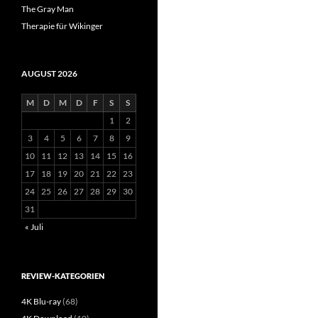
The Gray Man
Therapie für Wikinger
AUGUST 2026
M
D
M
D
F
S
S
1
2
3
4
5
6
7
8
9
10
11
12
13
14
15
16
17
18
19
20
21
22
23
24
25
26
27
28
29
30
31
« Juli
REVIEW-KATEGORIEN
4K Blu-ray
(68)