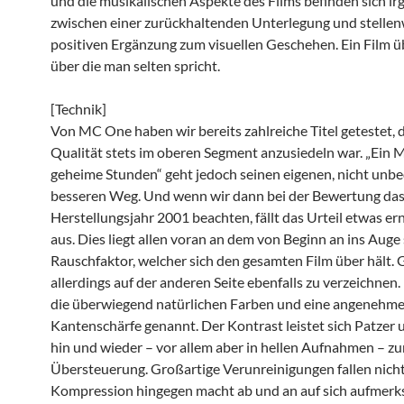
und die musikalischen Aspekte des Films befinden sich i
zwischen einer zurückhaltenden Unterlegung und stellen
positiven Ergänzung zum visuellen Geschehen. Ein Film ü
über die man selten spricht.
[Technik]
Von MC One haben wir bereits zahlreiche Titel getestet, 
Qualität stets im oberen Segment anzusiedeln war. „Ein 
geheime Stunden“ geht jedoch seinen eigenen, nicht unbe
besseren Weg. Und wenn wir dann bei der Bewertung das
Herstellungsjahr 2001 beachten, fällt das Urteil etwas e
aus. Dies liegt allen voran an dem von Beginn an ins Aug
Rauschfaktor, welcher sich den gesamten Film über hält. G
allerdings auf der anderen Seite ebenfalls zu verzeichnen
die überwiegend natürlichen Farben und eine angenehm
Kantenschärfe genannt. Der Kontrast leistet sich Patzer 
hin und wieder – vor allem aber in hellen Aufnahmen – zu
Übersteuerung. Großartige Verunreinigungen fallen nicht 
Kompression hingegen macht ab und an auf sich aufmerk