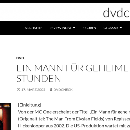
STARTSEITE
REVIEW INDEX
FIGUREN
GLOSSAR
DVD
EIN MANN FÜR GEHEIME
STUNDEN
17. MÄRZ 2005
DVDCHECK
[Einleitung]
Von der MC One erscheint der Titel „Ein Mann für gehe
(Originaltitel: The Man From Elysian Fields) von Regiss
Hickenlooper aus 2002. Die US-Produktion wartet mit z