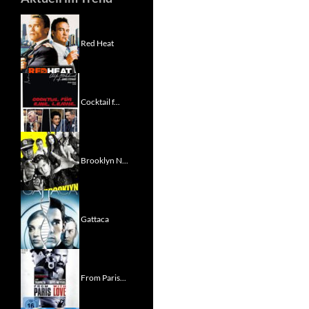
Red Heat
Cocktail f...
Brooklyn N...
Gattaca
From Paris...