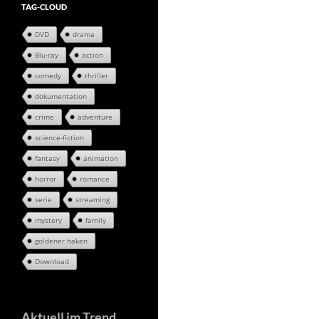
TAG-CLOUD
DVD
drama
Blu-ray
action
comedy
thriller
dokumentation
crime
adventure
science-fiction
fantasy
animation
horror
romance
serie
streaming
mystery
family
goldener haken
Download
Aktuell im Trend