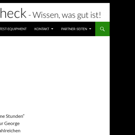
TEST-EQUIPMENT
KONTAKT
PARTNER-SEITEN
ime Stunden“
eur George
ahlreichen