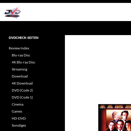
Zum
Inhalt
springen
Suchen
dvdcheck – Wissen, was gut ist!
Reviews rund ums Heimkino &
DVDCHECK-SEITEN
Popkultur
Review Index
Blu-ray Disc
4K Blu-ray Disc
Streaming
Download
4K Download
DVD (Code 2)
DVD (Code 1)
Cinema
Games
HD-DVD
Sonstiges