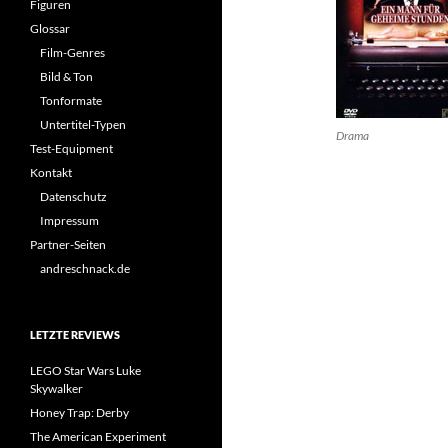
Figuren
Glossar
Film-Genres
Bild & Ton
Tonformate
Untertitel-Typen
Drama
Test-Equipment
Kontakt
Datenschutz
Impressum
Partner-Seiten
andreschnack.de
LETZTE REVIEWS
LEGO Star Wars Luke
Skywalker
Honey Trap: Derby
The American Experiment