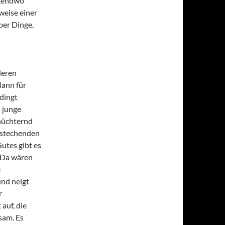
rgendwo
weise einer
ber Dinge,
deren
Mann für
dingt
 junge
rnüchternd
e stechenden
utes gibt es
. Da wären
e
und neigt
r
auf, die
sam. Es