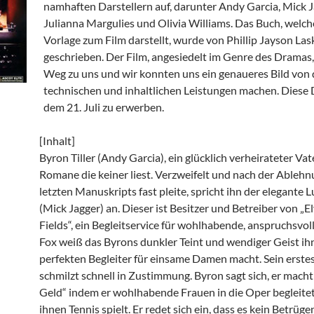
namhaften Darstellern auf, darunter Andy Garcia, Mick J
Julianna Margulies und Olivia Williams. Das Buch, welch
Vorlage zum Film darstellt, wurde von Phillip Jayson Las
geschrieben. Der Film, angesiedelt im Genre des Dramas,
Weg zu uns und wir konnten uns ein genaueres Bild von
technischen und inhaltlichen Leistungen machen. Diese 
dem 21. Juli zu erwerben.
[Inhalt]
Byron Tiller (Andy Garcia), ein glücklich verheirateter Vat
Romane die keiner liest. Verzweifelt und nach der Ablehn
letzten Manuskripts fast pleite, spricht ihn der elegante 
(Mick Jagger) an. Dieser ist Besitzer und Betreiber von „E
Fields“, ein Begleitservice für wohlhabende, anspruchsvo
Fox weiß das Byrons dunkler Teint und wendiger Geist i
perfekten Begleiter für einsame Damen macht. Sein erste
schmilzt schnell in Zustimmung. Byron sagt sich, er macht
Geld“ indem er wohlhabende Frauen in die Oper begleitet
ihnen Tennis spielt. Er redet sich ein, dass es kein Betrüg