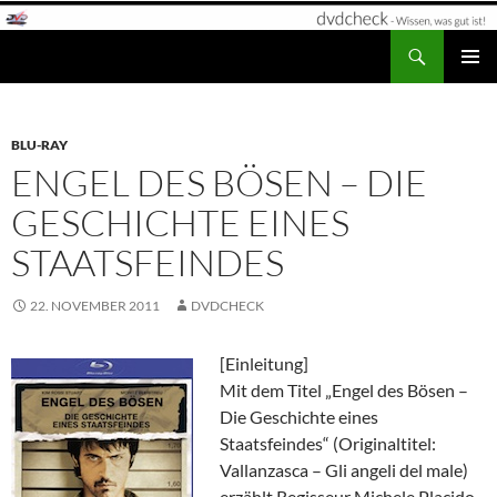
Zum
Inhalt
Suchen
dvdcheck – Wissen, was gut ist!
springen
PRIMÄR
MENÜ
BLU-RAY
ENGEL DES BÖSEN – DIE
GESCHICHTE EINES
STAATSFEINDES
22. NOVEMBER 2011
DVDCHECK
[Einleitung]
Mit dem Titel „Engel des Bösen –
Die Geschichte eines
Staatsfeindes“ (Originaltitel:
Vallanzasca – Gli angeli del male)
erzählt Regisseur Michele Placido