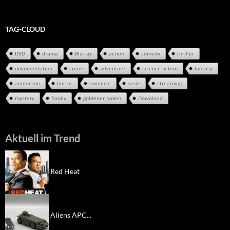
Archiv
TAG-CLOUD
DVD
drama
Blu-ray
action
comedy
thriller
dokumentation
crime
adventure
science-fiction
fantasy
animation
horror
romance
serie
streaming
mystery
family
goldener haken
Download
Aktuell im Trend
Red Heat
Aliens APC...