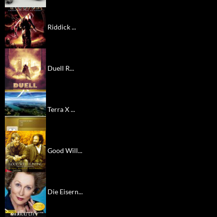
Riddick ...
Duell R...
Terra X ...
Good Will...
Die Eisern...