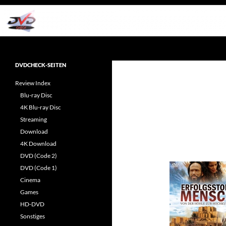
Zum
Inhalt
springen
Suchen
dvdcheck – Wissen, was gut ist!
Reviews rund ums Heimkino &
DVDCHECK-SEITEN
Popkultur
Review Index
Blu-ray Disc
4K Blu-ray Disc
Streaming
Download
4K Download
DVD (Code 2)
DVD (Code 1)
Cinema
Games
HD-DVD
Sonstiges