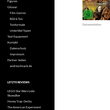
Figuren
Glossar
Film-Genres
Bild & Ton
Dokumentation
Tonformate
Untertitel-Typen
Test-Equipment
Kontakt
Datenschutz
Impressum
Partner-Seiten
andreschnack.de
LETZTE REVIEWS
LEGO Star Wars Luke
Skywalker
Honey Trap: Derby
The American Experiment