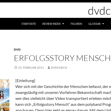
STARTSEITE
REVIEW INDEX
FIGUREN
GLOSSAR
DVD
ERFOLGSSTORY MENSCH
10. FEBRUAR 2011
DVDCHECK
[Einleitung]
Wer sich mit der Geschichte der Menschen befasst, der 
zwangsläufig mit unseren Vorfahren Bekanntschaft mac
wer dies vielleicht über Video transportiert erleben möch
kann sich „Erfolgsstory Mensch“ aus dem polyband Pr
anschauen. Denn hier geht es genau darum. Mit dem Unt