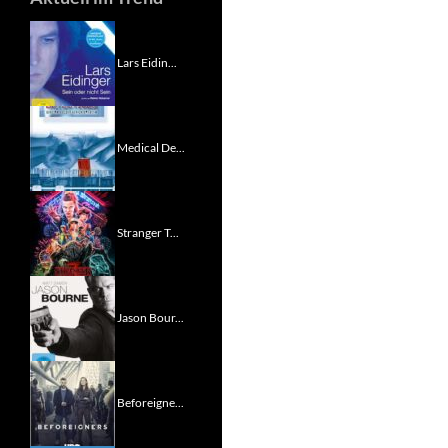
Lars Eidin...
Medical De...
Stranger T...
Jason Bour...
Beforeigne...