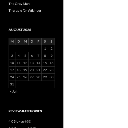
The Gray Man
Therapie für Wikinger
AUGUST 2026
M
D
M
D
F
S
S
1
2
3
4
5
6
7
8
9
10
11
12
13
14
15
16
17
18
19
20
21
22
23
24
25
26
27
28
29
30
31
« Juli
REVIEW-KATEGORIEN
4K Blu-ray
(68)