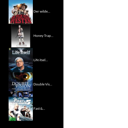
Der wilde...
Honey Trap...
Life itsel...
Double Vis...
Fast &...