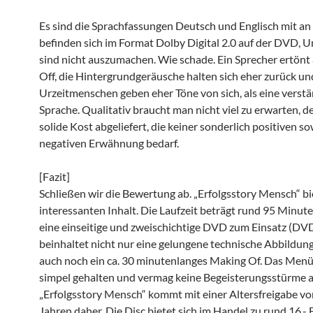
Es sind die Sprachfassungen Deutsch und Englisch mit an
befinden sich im Format Dolby Digital 2.0 auf der DVD, Un
sind nicht auszumachen. Wie schade. Ein Sprecher ertönt
Off, die Hintergrundgeräusche halten sich eher zurück un
Urzeitmenschen geben eher Töne von sich, als eine verstä
Sprache. Qualitativ braucht man nicht viel zu erwarten, 
solide Kost abgeliefert, die keiner sonderlich positiven s
negativen Erwähnung bedarf.
[Fazit]
Schließen wir die Bewertung ab. „Erfolgsstory Mensch“ bi
interessanten Inhalt. Die Laufzeit beträgt rund 95 Minut
eine einseitige und zweischichtige DVD zum Einsatz (DVD 
beinhaltet nicht nur eine gelungene technische Abbildun
auch noch ein ca. 30 minutenlanges Making Of. Das Menü 
simpel gehalten und vermag keine Begeisterungsstürme 
„Erfolgsstory Mensch“ kommt mit einer Altersfreigabe vo
Jahren daher. Die Disc bietet sich im Handel zu rund 16,- 