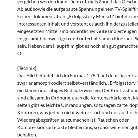
verglichen werden kann. Denn oftmals ähnelt das Gesch
Ablauf, sowie die aufgebaute Spannung einem TV-Spielfi
keiner Dokumentation. „Erfolgsstory Mensch“ bietet ein
interessanten Inhalt und versteht es auch ihn darzustellen
eingesetzten Mittel sind ordentlicher Güte und erzeugen 
insgesamt hochwertigen und unterhaltsamen Eindruck. So
sein. Neben dem Hauptfilm gibt es noch ein gut gemacht
Of.
[Technik]
Das Bild befindet sich im Format 1.78:1 auf dem Datenträ
zwar anamorph codiert selbstverständlich. „Erfolgsstory
ein klares und ruhiges Bild aufzuweisen. Der Kontrast un
sind allesamt in Ordnung, auch die Kantenschärfe geht kl
selten gibt es leichte Umrandungen, sozusagen zarte, dop
Konturen, was jedoch nicht weiter stört und nur auf hoc
Wiedergabegeräten auszumachen ist. Rauschen oder
Kompressionsartefakte bleiben aus, so dass wir einen gu
behalten.