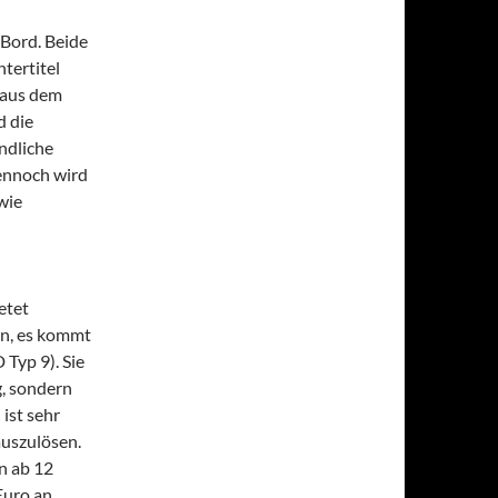
 Bord. Beide
tertitel
 aus dem
d die
ndliche
dennoch wird
owie
etet
en, es kommt
Typ 9). Sie
g, sondern
ist sehr
auszulösen.
n ab 12
Euro an.