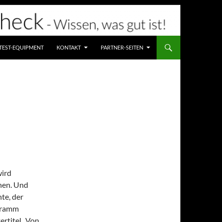
TEST-EQUIPMENT
KONTAKT
PARTNER-SEITEN
wird
hen. Und
te, der
ogramm
ertitel „Von