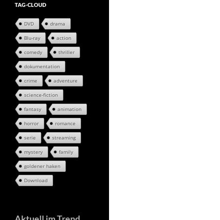
TAG-CLOUD
DVD
drama
Blu-ray
action
comedy
thriller
dokumentation
crime
adventure
science-fiction
fantasy
animation
horror
romance
serie
streaming
mystery
family
goldener haken
Download
Aktuell im Trend