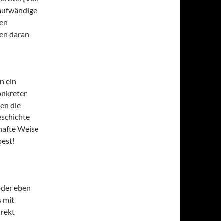
e aufwändige
nen
men daran
n ein
onkreter
den die
schichte
hafte Weise
best!
oder eben
s mit
rekt