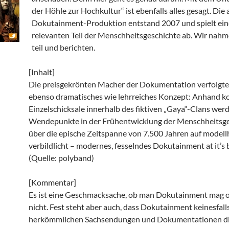
der Höhle zur Hochkultur“ ist ebenfalls alles gesagt. Di
Dokutainment-Produktion entstand 2007 und spielt ei
relevanten Teil der Menschheitsgeschichte ab. Wir nah
teil und berichten.
[Inhalt]
Die preisgekrönten Macher der Dokumentation verfolgte
ebenso dramatisches wie lehrreiches Konzept: Anhand k
Einzelschicksale innerhalb des fiktiven „Gaya“-Clans wer
Wendepunkte in der Frühentwicklung der Menschheitsge
über die epische Zeitspanne von 7.500 Jahren auf modell
verbildlicht – modernes, fesselndes Dokutainment at it’s 
(Quelle: polyband)
[Kommentar]
Es ist eine Geschmacksache, ob man Dokutainment mag 
nicht. Fest steht aber auch, dass Dokutainment keinesfall
herkömmlichen Sachsendungen und Dokumentationen di