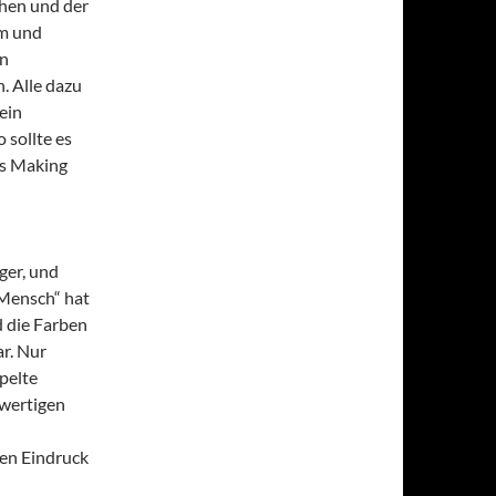
ehen und der
lm und
en
. Alle dazu
ein
 sollte es
es Making
ger, und
 Mensch“ hat
d die Farben
ar. Nur
pelte
hwertigen
ten Eindruck