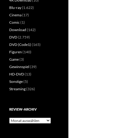
4K Download
(10)
Blu-ray
(1.622)
Cinema
(17)
Comic
(1)
Download
(142)
DVD
(2.759)
DVD (Code1)
(165)
Figuren
(140)
Game
(3)
Gewinnspiel
(39)
HD-DVD
(13)
Sonstige
(5)
Streaming
(326)
REVIEW-ARCHIV
Review-
Archiv