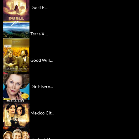
Duell R...
Terra X ...
Good Will...
Die Eisern...
Mexico Cit...