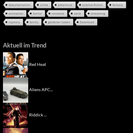
dokumentation
crime
adventure
science-fiction
fantasy
animation
horror
romance
serie
streaming
mystery
family
goldener haken
Download
Aktuell im Trend
Red Heat
Aliens APC...
Riddick ...