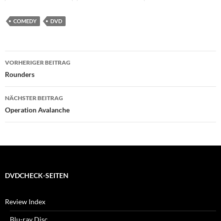
COMEDY
DVD
Beitragsnavigation
VORHERIGER BEITRAG
Rounders
NÄCHSTER BEITRAG
Operation Avalanche
DVDCHECK-SEITEN
Review Index
Blu-ray Disc