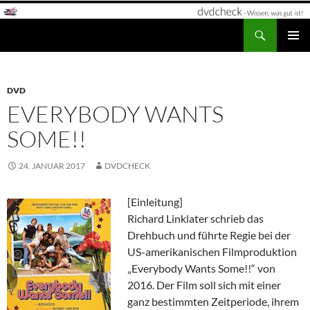
Zum
Inhalt
Suchen
dvdcheck – Wissen, was gut ist!
springen
PRIMÄR
MENÜ
DVD
EVERYBODY WANTS
SOME!!
24. JANUAR 2017
DVDCHECK
[Einleitung]
Richard Linklater schrieb das
Drehbuch und führte Regie bei der
US-amerikanischen Filmproduktion
„Everybody Wants Some!!“ von
2016. Der Film soll sich mit einer
ganz bestimmten Zeitperiode, ihrem