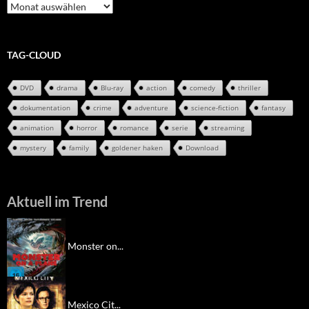
Review-
Archiv
TAG-CLOUD
DVD
drama
Blu-ray
action
comedy
thriller
dokumentation
crime
adventure
science-fiction
fantasy
animation
horror
romance
serie
streaming
mystery
family
goldener haken
Download
Aktuell im Trend
Monster on...
Mexico Cit...