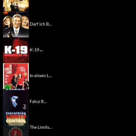
Darf ich B...
K-19 ̵...
In einem L...
Falco R...
The Limits...