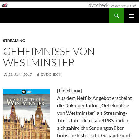
Zum
Inhalt
Suchen
dvdcheck – Wissen, was gut ist!
springen
PRIMÄR
MENÜ
STREAMING
GEHEIMNISSE VON
WESTMINSTER
21. JUNI 2017
DVDCHECK
[Einleitung]
Aus dem Netflix Angebot erscheint
die Dokumentation „Geheimnisse
von Westminster“ als Streaming-
Titel. Unter dem Label PBS finden
sich zahlreiche Sendungen über
britische historische Gebäude und