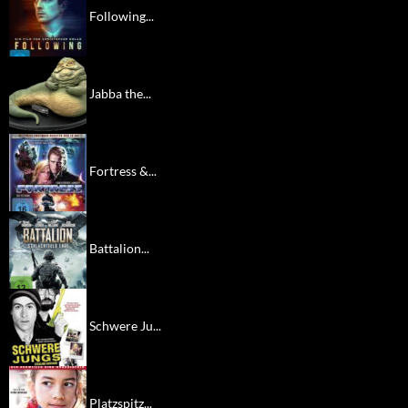
Following...
Jabba the...
Fortress &...
Battalion...
Schwere Ju...
Platzspitz...