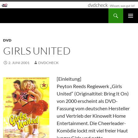
Zum
Inhalt
Suchen
dvdcheck – Wissen, was gut ist!
springen
PRIMÄR
MENÜ
DVD
GIRLS UNITED
2. JUNI 2001
DVDCHECK
[Einleitung]
Peyton Reeds Regiewerk „Girls
United“ (Originaltitel: Bring It On)
von 2000 erscheint als DVD-
Fassung vom deutschen Hersteller
und Vertrieb der Kinowelt Home
Entertainment. Die Cheerleader-
Komödie lockt mit viel freier Haut
junger Girls und nette