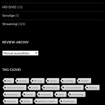
HD-DVD
(13)
Sonstige
(5)
Streaming
(326)
REVIEW-ARCHIV
Review-
Archiv
TAG-CLOUD
DVD
drama
Blu-ray
action
comedy
thriller
dokumentation
crime
adventure
science-fiction
fantasy
animation
horror
romance
serie
streaming
mystery
family
goldener haken
Download