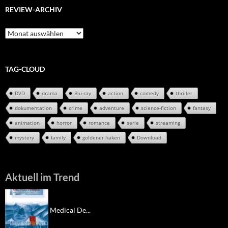
REVIEW-ARCHIV
Review-
Archiv
TAG-CLOUD
DVD
drama
Blu-ray
action
comedy
thriller
dokumentation
crime
adventure
science-fiction
fantasy
animation
horror
romance
serie
streaming
mystery
family
goldener haken
Download
Aktuell im Trend
Medical De...