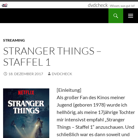
Zum
Inhalt
Suchen
dvdcheck – Wissen, was gut ist!
springen
PRIMÄR
MENÜ
STREAMING
STRANGER THINGS –
STAFFEL 1
18. DEZEMBER 2017
DVDCHECK
[Einleitung]
Als großer Fan des Kinos meiner
Jugend (geboren 1978) wurde ich
hellhörig, als meine 17jährige Tochter
mir intensivst empfahl „Stranger
Things – Staffel 1“ anzuschauen. Und
schließlich war es dann soweit und