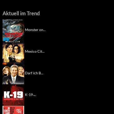
Aktuell im Trend
Monster on...
Mexico Cit...
Darf ich B...
K-19 ̵...