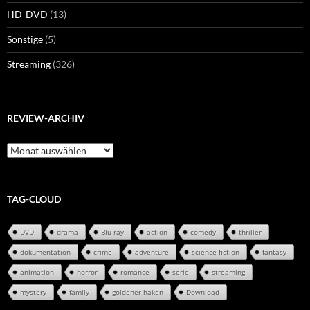
HD-DVD
(13)
Sonstige
(5)
Streaming
(326)
REVIEW-ARCHIV
Review-
Archiv
TAG-CLOUD
DVD
drama
Blu-ray
action
comedy
thriller
dokumentation
crime
adventure
science-fiction
fantasy
animation
horror
romance
serie
streaming
mystery
family
goldener haken
Download