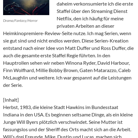
daheim verkonsumierte ich die erste
Staffel über den Streaming Dienst
Netflix, den ich häufig für meine
Drama/Fantasy/Horror
privaten Arbeiten an dieser
Heimkinopremiere-Review-Seite nutze. Ich mag Serien, wenn
sie gut sind und nicht endlos werden. Diese Serien-Kreation
entstand nach einer Idee von Matt Duffer und Ross Duffer, die
auch die gesamte erste Staffel Regie führten. In den
Hauptrollen sehen wir neben Winona Ryder, David Harbour,
Finn Wolfhard, Millie Bobby Brown, Gaten Matarazzo, Caleb
McLaughlin und weitere. Ich war gespannt auf die Leistungen
der Serie.
[Inhalt]
Herbst, 1983, die kleine Stadt Hawkins im Bundesstaat
Indiana in den USA. Es beginnen seltsame Dinge, als ein kleine
Junge Will Byers plötzlich verschwindet. Seine Mutter ist
fassungslos und der Sheriff des Orts macht sich an die Arbeit.
Will’s drei Freunde, Mike, Dustin und Lucas, machen sich