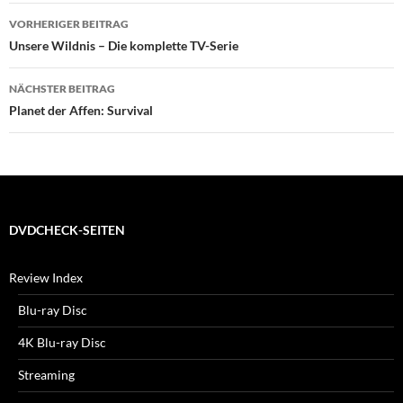
Beitragsnavigation
VORHERIGER BEITRAG
Unsere Wildnis – Die komplette TV-Serie
NÄCHSTER BEITRAG
Planet der Affen: Survival
DVDCHECK-SEITEN
Review Index
Blu-ray Disc
4K Blu-ray Disc
Streaming