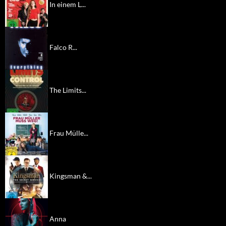
In einem L...
Falco R...
The Limits...
Frau Mülle...
Kingsman &...
Anna