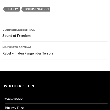
BLU-RAY
DOKUMENTATION
Beitragsnavigation
VORHERIGER BEITRAG
Sound of Freedom
NÄCHSTER BEITRAG
Rebel – In den Fängen des Terrors
DVDCHECK-SEITEN
Review Index
Blu-ray Disc