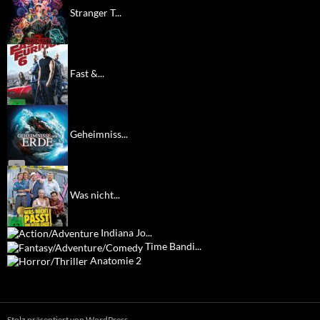
Stranger T...
Fast &...
Geheimniss...
Was nicht...
Indiana Jo...
Time Bandi...
Anatomie 2
Stolz präsentiert von WordPress