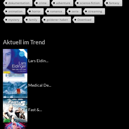
dokumentation
crime
adventure
science-fiction
fantasy
animation
horror
romance
serie
streaming
mystery
family
goldener haken
Download
Aktuell im Trend
Lars Eidin...
Medical De...
Fast &...