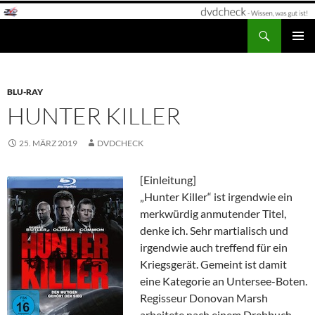
Zum
Inhalt
Suchen
dvdcheck – Wissen, was gut ist!
springen
PRIMÄR
MENÜ
BLU-RAY
HUNTER KILLER
25. MÄRZ 2019
DVDCHECK
[Einleitung]
„Hunter Killer“ ist irgendwie ein
merkwürdig anmutender Titel,
denke ich. Sehr martialisch und
irgendwie auch treffend für ein
Kriegsgerät. Gemeint ist damit
eine Kategorie an Untersee-Boten.
Regisseur Donovan Marsh
arbeitete nach einem Drehbuch