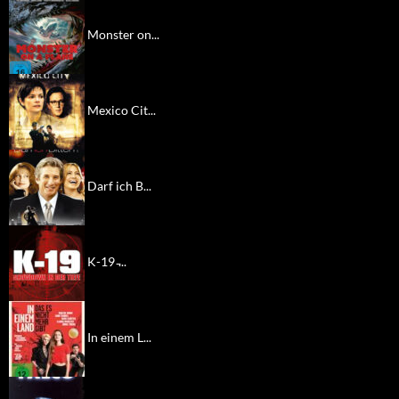
Monster on...
Mexico Cit...
Darf ich B...
K-19 ̵...
In einem L...