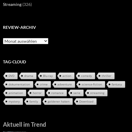
Streaming
(326)
REVIEW-ARCHIV
Review-
Archiv
TAG-CLOUD
DVD
drama
Blu-ray
action
comedy
thriller
dokumentation
crime
adventure
science-fiction
fantasy
animation
horror
romance
serie
streaming
mystery
family
goldener haken
Download
Aktuell im Trend