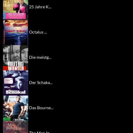
25 Jahre K...
Octalus ...
Die meistg...
Der Schaka...
Das Bourne...
The Man In...