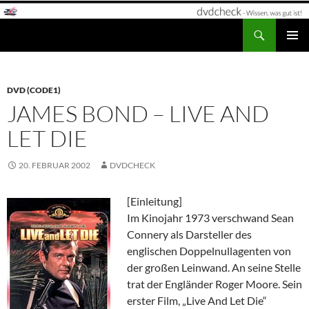
Zum
Inhalt
Suchen
dvdcheck – Wissen, was gut ist!
springen
PRIMÄR
MENÜ
DVD (CODE1)
JAMES BOND – LIVE AND
LET DIE
20. FEBRUAR 2002
DVDCHECK
[Einleitung]
Im Kinojahr 1973 verschwand Sean
Connery als Darsteller des
englischen Doppelnullagenten von
der großen Leinwand. An seine Stelle
trat der Engländer Roger Moore. Sein
erster Film, „Live And Let Die“