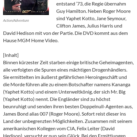
entstand ’73, die Regie übernahm
Guy Hamilton. Neben Roger Moore
sind Yaphet Kotto, Jane Seymour,
Action/Adventure
Clifton James, Julius Harris und
David Hedison mit von der Partie. Die DVD kommt aus dem
Hause MGM Home Video.
[Inhalt]
Binnen kürzester Zeit starben einige britische Geheimagenten,
alle verfolgten die Spuren eines mächtigen Drogenhändlers.
Sie ermittelten im äußerst gefährlichen Heroingeschäft und
die Morde führen alle zu einem Botschafter namens Kananga
(Yaphet Kotto) und einem Unterweltkönig, der sich Mr. Big
(Yaphet Kotto) nennt. Die Engländer sind zu höchst
beunruhigt und senden ihren besten Doppelnull-Agenten aus,
James Bond alias 007 (Roger Moore). Sofort reist dieser ins
Land der unbegrenzten Möglichkeiten. Zusammen mit seinem
amerikanischen Kollegen vom CIA, Felix Leiter (David
Hedison), versucht er nun sein Glück. Bei den Ermittlungen