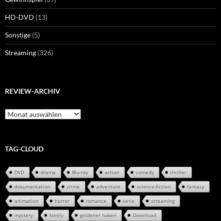
HD-DVD
(13)
Sonstige
(5)
Streaming
(326)
REVIEW-ARCHIV
Review-
Archiv
TAG-CLOUD
DVD
drama
Blu-ray
action
comedy
thriller
dokumentation
crime
adventure
science-fiction
fantasy
animation
horror
romance
serie
streaming
mystery
family
goldener haken
Download