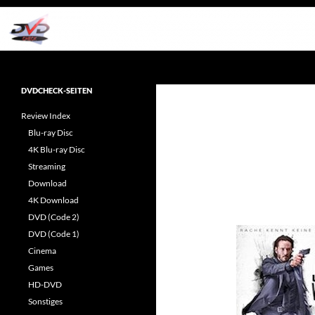
Zum
Inhalt
springen
Suchen
dvdcheck – Wissen, was gut ist!
Reviews rund ums Heimkino &
DVDCHECK-SEITEN
Popkultur
Review Index
Blu-ray Disc
4K Blu-ray Disc
Streaming
Download
4K Download
DVD (Code 2)
DVD (Code 1)
Cinema
Games
HD-DVD
Sonstiges