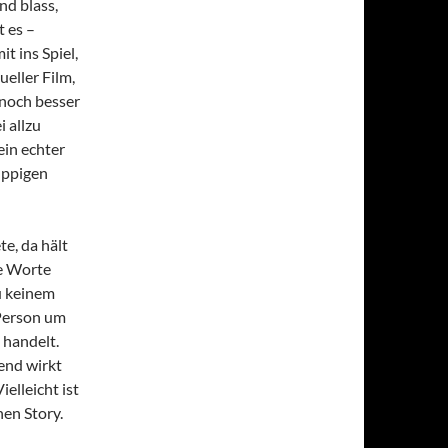
nd blass,
t es –
t ins Spiel,
ueller Film,
 noch besser
 allzu
ein echter
üppigen
e, da hält
ne Worte
zu keinem
 Person um
handelt.
end wirkt
elleicht ist
en Story.