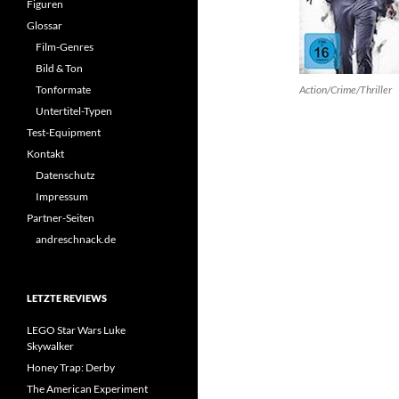
Figuren
Glossar
Film-Genres
Bild & Ton
Tonformate
Action/Crime/Thriller
Untertitel-Typen
Test-Equipment
Kontakt
Datenschutz
Impressum
Partner-Seiten
andreschnack.de
LETZTE REVIEWS
LEGO Star Wars Luke
Skywalker
Honey Trap: Derby
The American Experiment