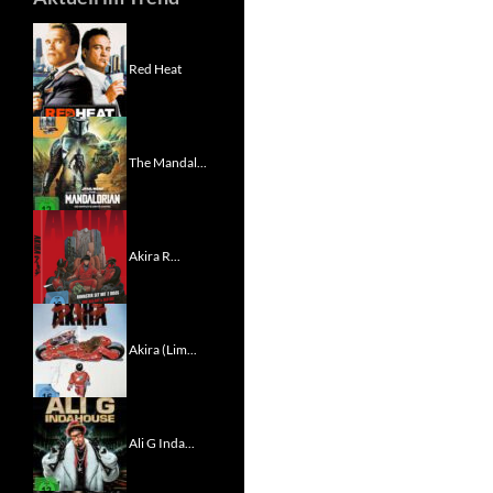
Red Heat
The Mandal...
Akira R...
Akira (Lim...
Ali G Inda...