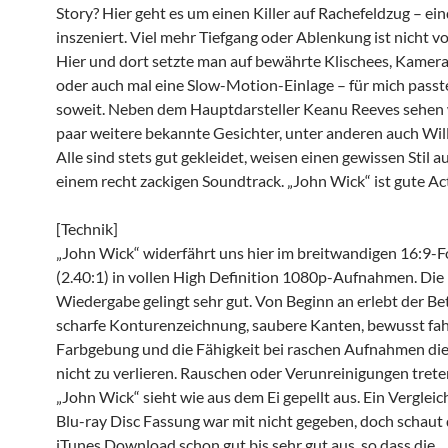
Story? Hier geht es um einen Killer auf Rachefeldzug – ei
inszeniert. Viel mehr Tiefgang oder Ablenkung ist nicht v
Hier und dort setzte man auf bewährte Klischees, Kame
oder auch mal eine Slow-Motion-Einlage – für mich passte
soweit. Neben dem Hauptdarsteller Keanu Reeves sehen 
paar weitere bekannte Gesichter, unter anderen auch Wil
Alle sind stets gut gekleidet, weisen einen gewissen Stil a
einem recht zackigen Soundtrack. „John Wick“ ist gute Ac
[Technik]
„John Wick“ widerfährt uns hier im breitwandigen 16:9-
(2.40:1) in vollen High Definition 1080p-Aufnahmen. Die
Wiedergabe gelingt sehr gut. Von Beginn an erlebt der Be
scharfe Konturenzeichnung, saubere Kanten, bewusst fah
Farbgebung und die Fähigkeit bei raschen Aufnahmen di
nicht zu verlieren. Rauschen oder Verunreinigungen treten
„John Wick“ sieht wie aus dem Ei gepellt aus. Ein Vergleic
Blu-ray Disc Fassung war mit nicht gegeben, doch schaut 
iTunes Download schon gut bis sehr gut aus, so dass die