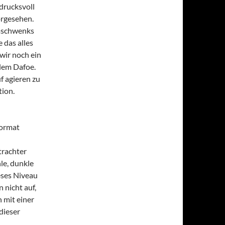
ndrucksvoll
orgesehen.
raschwenks
 das alles
wir noch ein
lem Dafoe.
uf agieren zu
tion.
Format
trachter
le, dunkle
eses Niveau
 nicht auf,
h mit einer
dieser