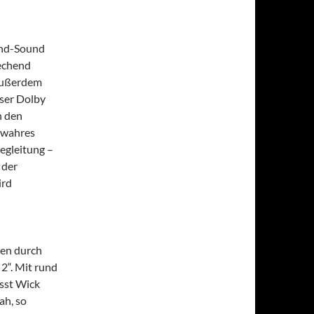
und-Sound
rechend
 außerdem
eser Dolby
n den
n wahres
egleitung –
 der
ird
ben durch
2“. Mit rund
sst Wick
ah, so