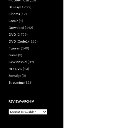
4K Download
(10)
Blu-ray
(1.622)
Cinema
(17)
Comic
(1)
Download
(142)
DVD
(2.759)
DVD (Code1)
(165)
Figuren
(140)
Game
(3)
Gewinnspiel
(39)
HD-DVD
(13)
Sonstige
(5)
Streaming
(326)
REVIEW-ARCHIV
Review-
Archiv