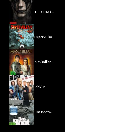
The Crow (...
Supervulka...
Maximilian...
Ricki R...
Das Boot &...