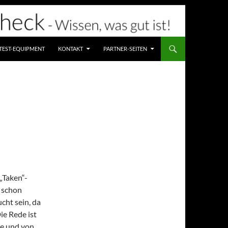
TEST-EQUIPMENT
KONTAKT
PARTNER-SEITEN
„Taken“-
r schon
cht sein, da
ie Rede ist
le und von