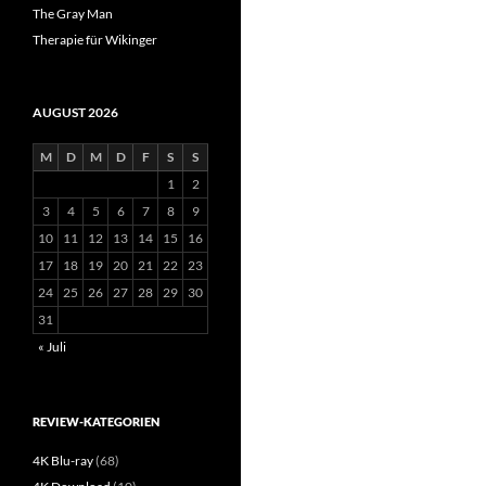
The Gray Man
Therapie für Wikinger
AUGUST 2026
M
D
M
D
F
S
S
1
2
3
4
5
6
7
8
9
10
11
12
13
14
15
16
17
18
19
20
21
22
23
24
25
26
27
28
29
30
31
« Juli
REVIEW-KATEGORIEN
4K Blu-ray
(68)