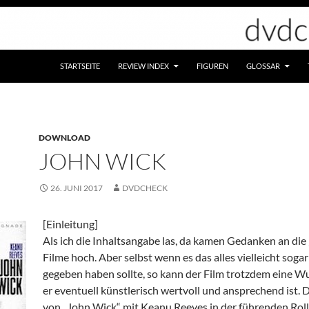
STARTSEITE
REVIEW INDEX
FIGUREN
GLOSSAR
DOWNLOAD
JOHN WICK
26. JUNI 2017
DVDCHECK
[Einleitung]
Als ich die Inhaltsangabe las, da kamen Gedanken an die 
Filme hoch. Aber selbst wenn es das alles vielleicht soga
gegeben haben sollte, so kann der Film trotzdem eine Wu
er eventuell künstlerisch wertvoll und ansprechend ist. D
von „John Wick“ mit Keanu Reeves in der führenden Rol