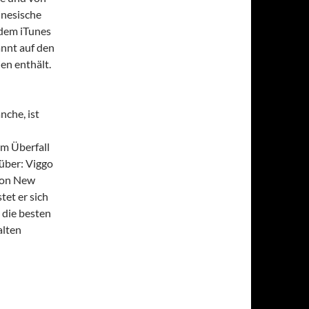
inesische
dem iTunes
annt auf den
en enthält.
nche, ist
em Überfall
über: Viggo
 von New
et er sich
 die besten
alten