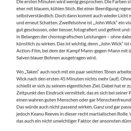
Die ersten Minuten wird wenig gesprochen. Die Farben si
eher mit blauem, kühlen Stich. Bei einer Beerdigung regne
selbstverständlich. Doch dann kommt auch wieder Licht mi
und erneut Schatten. Zweifelsohne ist „John Wick“ ein vis
gut geschossen, oder besser, fotografiert und gefilmt und
in Belangen der choreografischen Leistungen – ohne dabei
künstlich zu wirken. Das ist wichtig, denn „John Wick“ ist 
Action-Film, bei dem der Kampf Mann-gegen-Mann mit 
Salven blauer Bohnen ausgetragen wird.
Wo „Taken“ auch noch mit ein paar seichten Tönen arbeitet
Wick nach den ersten 45 Minuten nichts mehr (auf). Oh
schießt er sich zu seinem eigentlichen Ziel. Dabei hat er 
Zeitpunkt den Eindruck vermittelt, das es sich bei seiner
einen wahren guten Menschen oder gar Menschenfreund 
Das würde auch nicht passend wirken. Ganz und gar pass
jedoch Keanu Reeves in dieser recht martialischen Rolle. Vi
das auch ein nicht unwichtiger Faktor der ansonsten dünn