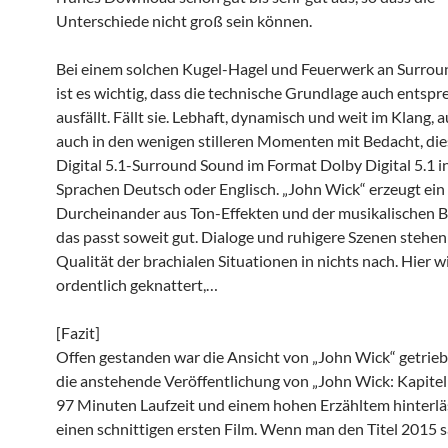
Unterschiede nicht groß sein können.
Bei einem solchen Kugel-Hagel und Feuerwerk an Surro
ist es wichtig, dass die technische Grundlage auch entsp
ausfällt. Fällt sie. Lebhaft, dynamisch und weit im Klang,
auch in den wenigen stilleren Momenten mit Bedacht, di
Digital 5.1-Surround Sound im Format Dolby Digital 5.1 i
Sprachen Deutsch oder Englisch. „John Wick“ erzeugt ei
Durcheinander aus Ton-Effekten und der musikalischen B
das passt soweit gut. Dialoge und ruhigere Szenen stehen
Qualität der brachialen Situationen in nichts nach. Hier w
ordentlich geknattert,…
[Fazit]
Offen gestanden war die Ansicht von „John Wick“ getrie
die anstehende Veröffentlichung von „John Wick: Kapitel 
97 Minuten Laufzeit und einem hohen Erzähltem hinterlä
einen schnittigen ersten Film. Wenn man den Titel 2015 s