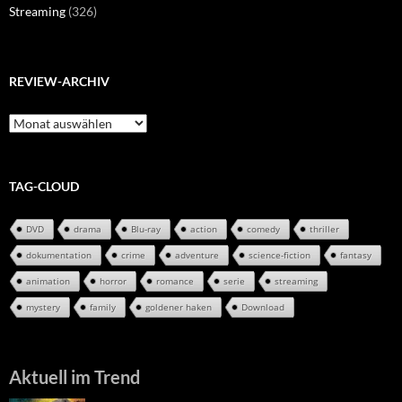
Streaming
(326)
REVIEW-ARCHIV
Review-
Archiv
TAG-CLOUD
DVD
drama
Blu-ray
action
comedy
thriller
dokumentation
crime
adventure
science-fiction
fantasy
animation
horror
romance
serie
streaming
mystery
family
goldener haken
Download
Aktuell im Trend