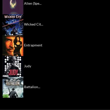
Alien (Spe...
Wicked Cit...
Entrapment
Judy
Battalion...