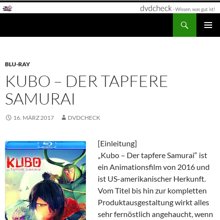
Zum
Inhalt
Suchen
dvdcheck – Wissen, was gut ist!
springen
PRIMÄR
MENÜ
BLU-RAY
KUBO – DER TAPFERE
SAMURAI
16. MÄRZ 2017
DVDCHECK
[Einleitung]
„Kubo – Der tapfere Samurai“ ist
ein Animationsfilm von 2016 und
ist US-amerikanischer Herkunft.
Vom Titel bis hin zur kompletten
Produktausgestaltung wirkt alles
sehr fernöstlich angehaucht, wenn