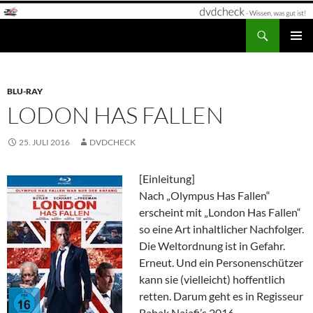
Zum
Inhalt
Suchen
dvdcheck – Wissen, was gut ist!
springen
PRIMÄR
MENÜ
BLU-RAY
LODON HAS FALLEN
25. JULI 2016
DVDCHECK
[Einleitung]
Nach „Olympus Has Fallen“
erscheint mit „London Has Fallen“
so eine Art inhaltlicher Nachfolger.
Die Weltordnung ist in Gefahr.
Erneut. Und ein Personenschützer
kann sie (vielleicht) hoffentlich
retten. Darum geht es in Regisseur
Babak Najafi’s 2016