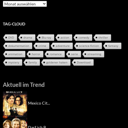
Review-
Archiv
TAG-CLOUD
DVD
drama
Blu-ray
action
comedy
thriller
dokumentation
crime
adventure
science-fiction
fantasy
animation
horror
romance
serie
streaming
mystery
family
goldener haken
Download
Aktuell im Trend
Mexico Cit...
Darf ich B...