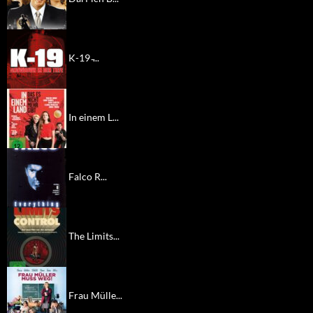
K-19 ̵...
In einem L...
Falco R...
The Limits...
Frau Mülle...