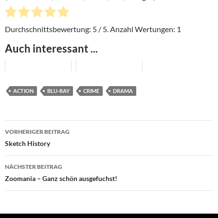
Durchschnittsbewertung:
5
/ 5. Anzahl Wertungen:
1
Auch interessant ...
ACTION
BLU-RAY
CRIME
DRAMA
Beitragsnavigation
VORHERIGER BEITRAG
Sketch History
NÄCHSTER BEITRAG
Zoomania – Ganz schön ausgefuchst!