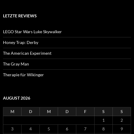
LETZTE REVIEWS
LEGO Star Wars Luke Skywalker
Honey Trap: Derby
The American Experiment
The Gray Man
Therapie für Wikinger
AUGUST 2026
M
D
M
D
F
S
S
1
2
3
4
5
6
7
8
9