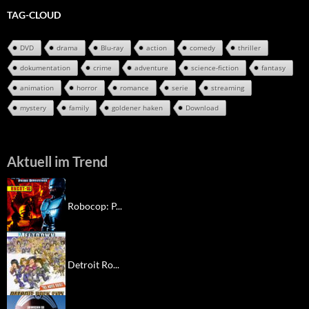
TAG-CLOUD
DVD
drama
Blu-ray
action
comedy
thriller
dokumentation
crime
adventure
science-fiction
fantasy
animation
horror
romance
serie
streaming
mystery
family
goldener haken
Download
Aktuell im Trend
Robocop: P...
Detroit Ro...