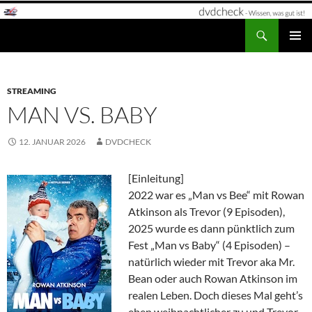
Zum
Inhalt
Suchen
dvdcheck – Wissen, was gut ist!
springen
PRIMÄR
MENÜ
STREAMING
MAN VS. BABY
12. JANUAR 2026
DVDCHECK
[Einleitung]
2022 war es „Man vs Bee“ mit Rowan
Atkinson als Trevor (9 Episoden),
2025 wurde es dann pünktlich zum
Fest „Man vs Baby“ (4 Episoden) –
natürlich wieder mit Trevor aka Mr.
Bean oder auch Rowan Atkinson im
realen Leben. Doch dieses Mal geht’s
eben weihnachtlicher zu und Trevor