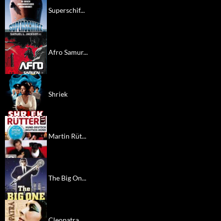
Superschif...
Afro Samur...
Shriek
Martin Rüt...
The Big On...
Cleopatra...