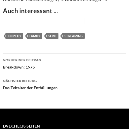
Auch interessant ...
COMEDY
FAMILY
SERIE
STREAMING
Beitragsnavigation
VORHERIGER BEITRAG
Breakdown: 1975
NÄCHSTER BEITRAG
Das Zeitalter der Enthüllungen
DVDCHECK-SEITEN