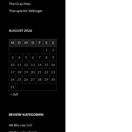
The Gray Man
Therapie für Wikinger
AUGUST 2026
M
D
M
D
F
S
S
1
2
3
4
5
6
7
8
9
10
11
12
13
14
15
16
17
18
19
20
21
22
23
24
25
26
27
28
29
30
31
« Juli
REVIEW-KATEGORIEN
4K Blu-ray
(68)