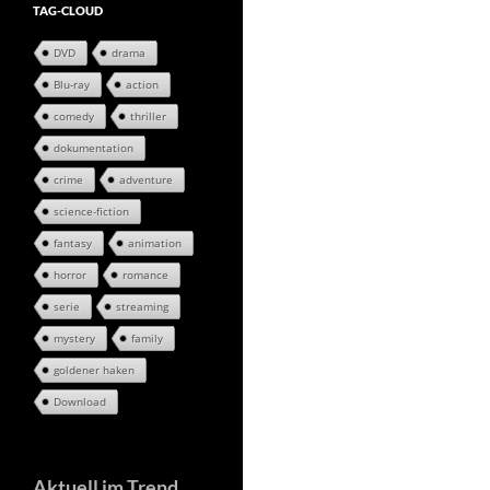
TAG-CLOUD
DVD
drama
Blu-ray
action
comedy
thriller
dokumentation
crime
adventure
science-fiction
fantasy
animation
horror
romance
serie
streaming
mystery
family
goldener haken
Download
Aktuell im Trend