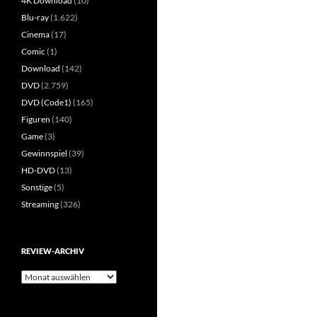
4K Download
(10)
Blu-ray
(1.622)
Cinema
(17)
Comic
(1)
Download
(142)
DVD
(2.759)
DVD (Code1)
(165)
Figuren
(140)
Game
(3)
Gewinnspiel
(39)
HD-DVD
(13)
Sonstige
(5)
Streaming
(326)
REVIEW-ARCHIV
Review-
Archiv