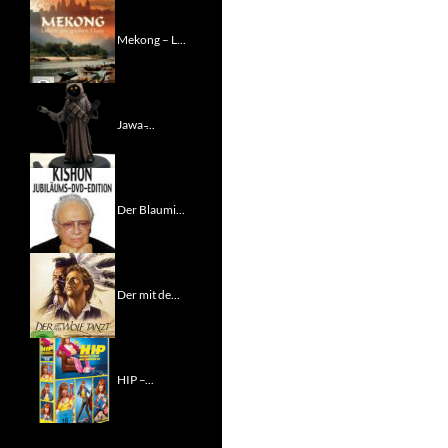
Mekong – L...
Jawa ̵...
Der Blaumi...
Der mit de...
HIP –...