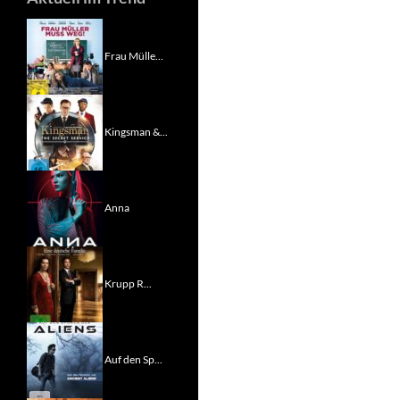
Frau Mülle...
Kingsman &...
Anna
Krupp R...
Auf den Sp...