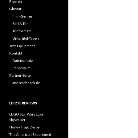
Figuren
Glossar
Film-Genres
Bild & Ton
Tonformate
Untertitel-Typen
Test-Equipment
Kontakt
Datenschutz
Impressum
Partner-Seiten
andreschnack.de
LETZTE REVIEWS
LEGO Star Wars Luke
Skywalker
Honey Trap: Derby
The American Experiment