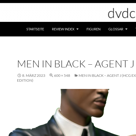
STARTSEITE
REVIEW INDEX
FIGUREN
GLOSSAR
MEN IN BLACK – AGENT J
8. MÄRZ 2023
600 × 548
MEN IN BLACK – AGENT J (HCG E
EDITION)