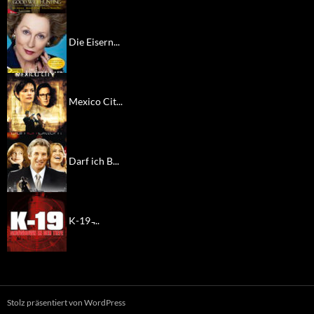
Die Eisern...
Mexico Cit...
Darf ich B...
K-19 ̵...
Stolz präsentiert von WordPress