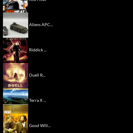
Aliens APC...
Riddick ...
Duell R...
Terra X ...
Good Will...