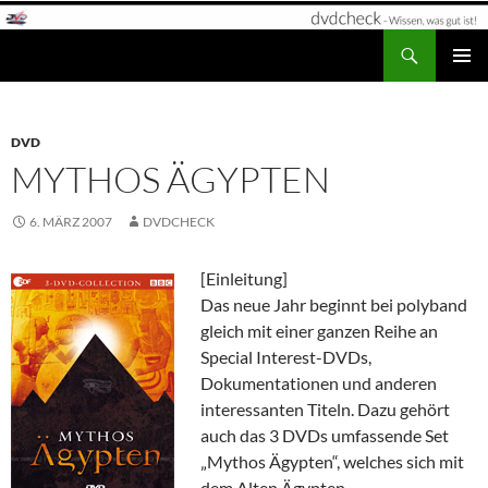
Zum
Inhalt
Suchen
dvdcheck – Wissen, was gut ist!
springen
PRIMÄR
MENÜ
DVD
MYTHOS ÄGYPTEN
6. MÄRZ 2007
DVDCHECK
[Einleitung]
Das neue Jahr beginnt bei polyband
gleich mit einer ganzen Reihe an
Special Interest-DVDs,
Dokumentationen und anderen
interessanten Titeln. Dazu gehört
auch das 3 DVDs umfassende Set
„Mythos Ägypten“, welches sich mit
dem Alten Ägypten