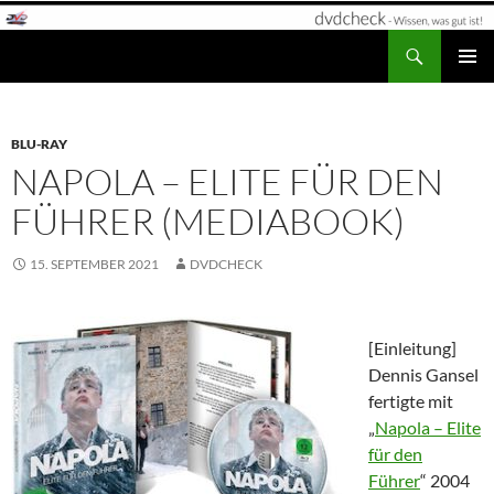
Zum
Inhalt
Suchen
dvdcheck – Wissen, was gut ist!
springen
PRIMÄR
MENÜ
BLU-RAY
NAPOLA – ELITE FÜR DEN
FÜHRER (MEDIABOOK)
15. SEPTEMBER 2021
DVDCHECK
[Einleitung]
Dennis Gansel
fertigte mit
„
Napola – Elite
für den
Führer
“ 2004