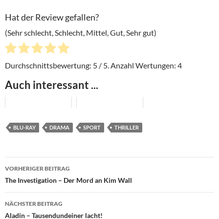
Hat der Review gefallen?
(Sehr schlecht, Schlecht, Mittel, Gut, Sehr gut)
Durchschnittsbewertung:
5
/ 5. Anzahl Wertungen:
4
Auch interessant ...
BLU-RAY
DRAMA
SPORT
THRILLER
Beitragsnavigation
VORHERIGER BEITRAG
The Investigation – Der Mord an Kim Wall
NÄCHSTER BEITRAG
Aladin – Tausendundeiner lacht!