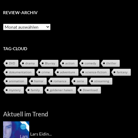
REVIEW-ARCHIV
Review-
Archiv
TAG-CLOUD
DVD
drama
Blu-ray
action
comedy
thriller
dokumentation
crime
adventure
science-fiction
fantasy
animation
horror
romance
serie
streaming
mystery
family
goldener haken
Download
Aktuell im Trend
Lars Eidin...