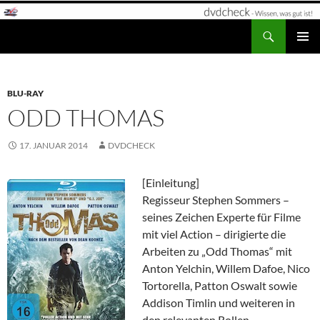
Zum
Inhalt
Suchen
dvdcheck – Wissen, was gut ist!
springen
PRIMÄR
MENÜ
BLU-RAY
ODD THOMAS
17. JANUAR 2014
DVDCHECK
[Einleitung]
Regisseur Stephen Sommers –
seines Zeichen Experte für Filme
mit viel Action – dirigierte die
Arbeiten zu „Odd Thomas“ mit
Anton Yelchin, Willem Dafoe, Nico
Tortorella, Patton Oswalt sowie
Addison Timlin und weiteren in
den relevanten Rollen.