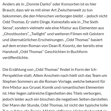
Anders als in „Donnie Darko“ oder Konsorten ist es hier
Brauch, dass wir es mit einer Art Zwischenwelt zu tun
bekommen, die den Menschen verborgen bleibt – jedoch nicht
Odd Thomas. Er sieht Dinge. Keinesfalls wie in „The Sixth
Sense“, sondern vielmehr wie eine Mixtur aus Elementen aus
„Ghostbusters“, „Twilight“ und weiteren Filmen mit Geistern
und übernatürlichen Erscheinungen. „Odd Thomas“ basiert
auf dem ersten Roman von Dean R. Koontz, der bereits eine
Handvoll „Odd Thomas“ Geschichten in Buchform
veröffentlichte.
Die Erzählung von „Odd Thomas“ findet in Form der Ich-
Perspektive statt. Allem Anschein nach hielt sich das Team um
Stephen Sommers an die Roman-Vorlage, welche bekannt für
ihre Mixtur aus Grusel, Komik und romantischen Elementen
ist. Hier liegen zahlreiche Eigenheiten des Titels verborgen,
jedoch leider auch ein bisschen die negativen Seiten darstellen.
Der Mann der Stunde, Odd Thomas, ist nicht der typische tolle
Typ, auf den alle Teenie-Mädels abfliegen. Vielmehr besetzt er