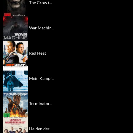
The Crow (...
War Machin...
Red Heat
Mein Kampf...
Terminator...
Helden der...