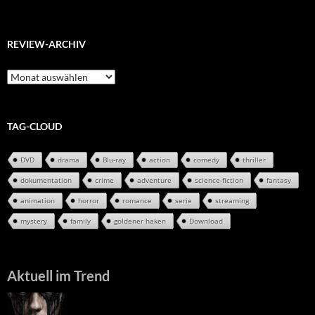
REVIEW-ARCHIV
Review-
Archiv
TAG-CLOUD
DVD
drama
Blu-ray
action
comedy
thriller
dokumentation
crime
adventure
science-fiction
fantasy
animation
horror
romance
serie
streaming
mystery
family
goldener haken
Download
Aktuell im Trend