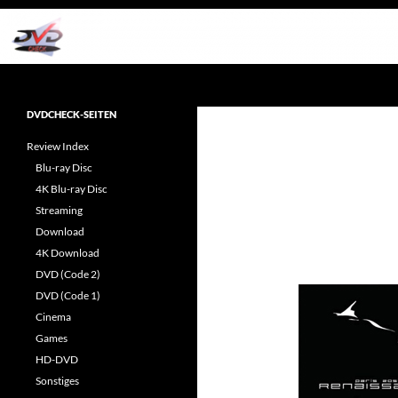
Zum
Inhalt
springen
Suchen
dvdcheck – Wissen, was gut ist!
Reviews rund ums Heimkino &
DVDCHECK-SEITEN
Popkultur
Review Index
Blu-ray Disc
4K Blu-ray Disc
Streaming
Download
4K Download
DVD (Code 2)
DVD (Code 1)
Cinema
Games
HD-DVD
Sonstiges