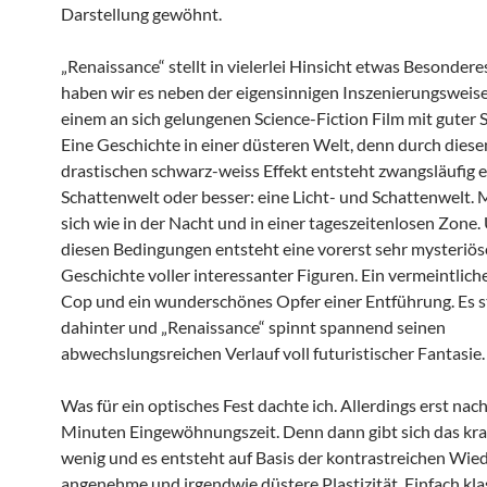
Darstellung gewöhnt.
„Renaissance“ stellt in vielerlei Hinsicht etwas Besonderes
haben wir es neben der eigensinnigen Inszenierungsweise
einem an sich gelungenen Science-Fiction Film mit guter S
Eine Geschichte in einer düsteren Welt, denn durch diese
drastischen schwarz-weiss Effekt entsteht zwangsläufig e
Schattenwelt oder besser: eine Licht- und Schattenwelt. 
sich wie in der Nacht und in einer tageszeitenlosen Zone.
diesen Bedingungen entsteht eine vorerst sehr mysteriös
Geschichte voller interessanter Figuren. Ein vermeintlich
Cop und ein wunderschönes Opfer einer Entführung. Es 
dahinter und „Renaissance“ spinnt spannend seinen
abwechslungsreichen Verlauf voll futuristischer Fantasie.
Was für ein optisches Fest dachte ich. Allerdings erst nac
Minuten Eingewöhnungszeit. Denn dann gibt sich das kras
wenig und es entsteht auf Basis der kontrastreichen Wie
angenehme und irgendwie düstere Plastizität. Einfach kl