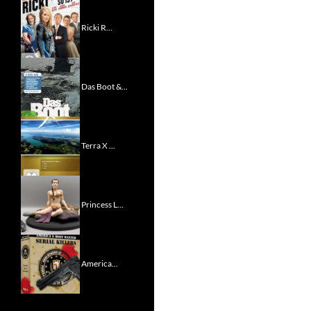
Ricki R...
Das Boot &...
Terra X ...
Princess L...
America...