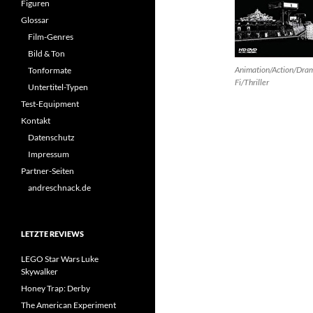
Figuren
Glossar
Film-Genres
Bild & Ton
Animation/Action/Dram
Tonformate
Fi/Thriller
Untertitel-Typen
Test-Equipment
Kontakt
Datenschutz
Impressum
Partner-Seiten
andreschnack.de
LETZTE REVIEWS
LEGO Star Wars Luke
Skywalker
Honey Trap: Derby
The American Experiment