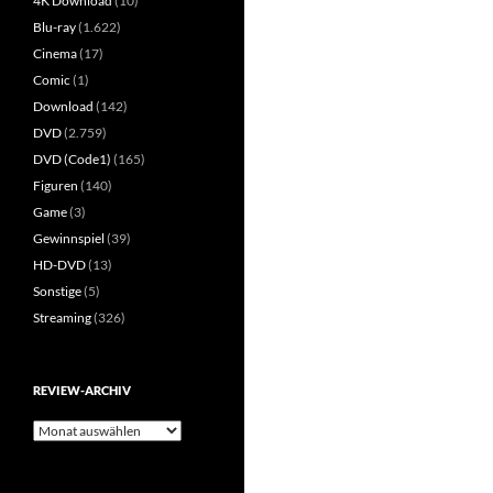
4K Download
(10)
Blu-ray
(1.622)
Cinema
(17)
Comic
(1)
Download
(142)
DVD
(2.759)
DVD (Code1)
(165)
Figuren
(140)
Game
(3)
Gewinnspiel
(39)
HD-DVD
(13)
Sonstige
(5)
Streaming
(326)
REVIEW-ARCHIV
Review-
Archiv