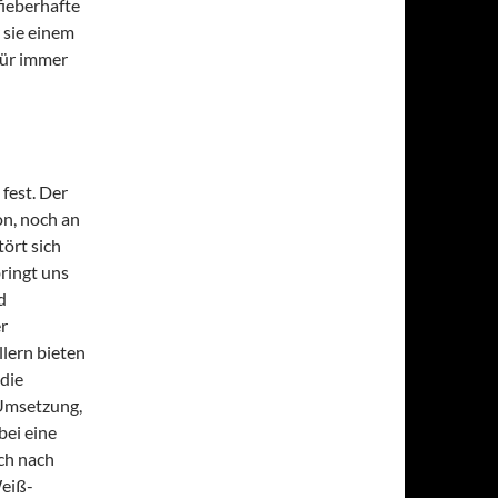
fieberhafte
 sie einem
für immer
fest. Der
on, noch an
tört sich
ringt uns
d
r
llern bieten
 die
 Umsetzung,
bei eine
ich nach
Weiß-