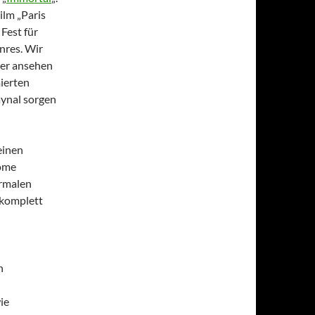
ilm „Paris
 Fest für
nres. Wir
uer ansehen
mierten
aynal sorgen
einen
ome
ormalen
n komplett
n
ie