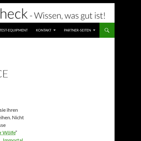
TEST-EQUIPMENT
KONTAKT
PARTNER-SEITEN
CE
sie ihren
ihen. Nicht
sse
r Wölfe
“
 „
Immortal
„.