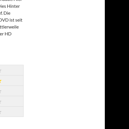
ies Hinter
f. Die
DVD ist seit
ttlerweile
ber HD