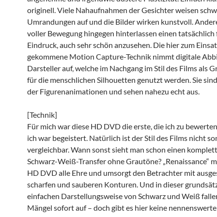
originell. Viele Nahaufnahmen der Gesichter weisen sch
Umrandungen auf und die Bilder wirken kunstvoll. Ander
voller Bewegung hingegen hinterlassen einen tatsächlich 
Eindruck, auch sehr schön anzusehen. Die hier zum Einsat
gekommene Motion Capture-Technik nimmt digitale Abbi
Darsteller auf, welche im Nachgang im Stil des Films als 
für die menschlichen Silhouetten genutzt werden. Sie sind
der Figurenanimationen und sehen nahezu echt aus.
[Technik]
Für mich war diese HD DVD die erste, die ich zu bewerten
ich war begeistert. Natürlich ist der Stil des Films nicht s
vergleichbar. Wann sonst sieht man schon einen komplet
Schwarz-Weiß-Transfer ohne Grautöne? „Renaissance“ m
HD DVD alle Ehre und umsorgt den Betrachter mit ausg
scharfen und sauberen Konturen. Und in dieser grundsätz
einfachen Darstellungsweise von Schwarz und Weiß falle
Mängel sofort auf – doch gibt es hier keine nennenswert