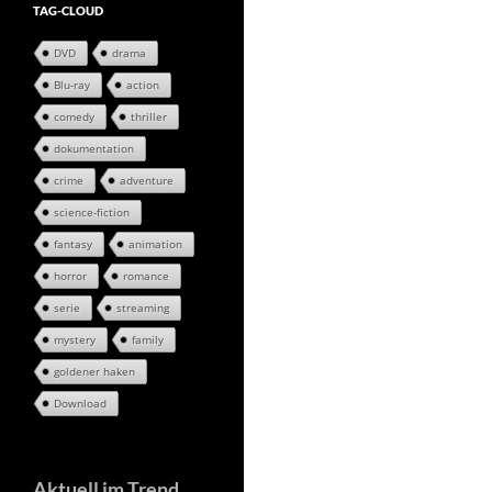
TAG-CLOUD
DVD
drama
Blu-ray
action
comedy
thriller
dokumentation
crime
adventure
science-fiction
fantasy
animation
horror
romance
serie
streaming
mystery
family
goldener haken
Download
Aktuell im Trend