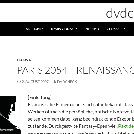
STARTSEITE
REVIEW INDEX
FIGUREN
GLOSSAR
HD-DVD
PARIS 2054 – RENAISSAN
2. AUGUST 2007
DVDCHECK
[Einleitung]
Französische Filmemacher sind dafür bekannt, dass 
Werken oftmals die persönliche, optische Note verle
selten kommen dabei ganz beeindruckende Ergebni
zustande. Durchgestylte Fantasy-Epen wie „
Pakt de
gehören genau so dazu, wie Science-Fiction Titel à la