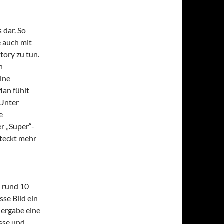
 dar. So
 auch mit
tory zu tun.
n
ine
Man fühlt
 Unter
e
er „Super“-
steckt mehr
h rund 10
se Bild ein
dergabe eine
asse und