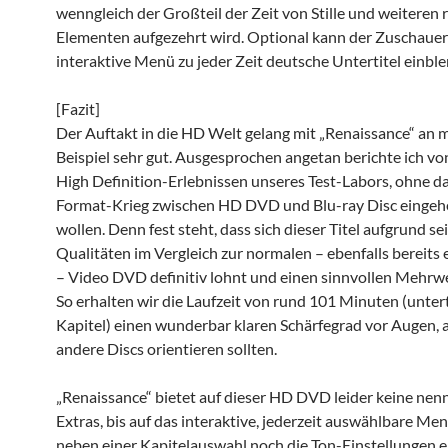
wenngleich der Großteil der Zeit von Stille und weiteren 
Elementen aufgezehrt wird. Optional kann der Zuschauer
interaktive Menü zu jeder Zeit deutsche Untertitel einbl
[Fazit]
Der Auftakt in die HD Welt gelang mit „Renaissance“ an
Beispiel sehr gut. Ausgesprochen angetan berichte ich vo
High Definition-Erlebnissen unseres Test-Labors, ohne da
Format-Krieg zwischen HD DVD und Blu-ray Disc eingeh
wollen. Denn fest steht, dass sich dieser Titel aufgrund s
Qualitäten im Vergleich zur normalen – ebenfalls bereits 
– Video DVD definitiv lohnt und einen sinnvollen Mehrwe
So erhalten wir die Laufzeit von rund 101 Minuten (unterte
Kapitel) einen wunderbar klaren Schärfegrad vor Augen, 
andere Discs orientieren sollten.
„Renaissance“ bietet auf dieser HD DVD leider keine ne
Extras, bis auf das interaktive, jederzeit auswählbare Me
neben einer Kapitelauswahl noch die Ton-Einstellungen er