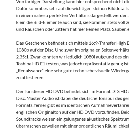
Von farbiger Darstellung kann hier entsprechend nicht di
Dafür kommt es sehr auf die wichtigen kleinen Bilddetails 
in einem nahezu perfekten Verhältnis dargestellt werden.
klein die Bild-Elemente auch sind, sie kommen stets voll 
und Rauschen oder Zittern hat hier keinen Platz. Sauber, 
Das Geschehen befindet sich mittels 16:9-Transfer High D
1080p auf der Disc. Und zwar im originalen Seitenverhält
2.35:1. Zwar konnten wir lediglich 1080i aufgrund des ei
Toshiba HD E1 testen, was jedoch repräsentativ genug ist
„Renaissance“ eine sehr gute technische visuelle Wiederg
zu attestieren.
Der Ton dieser HD DVD befindet sich im Format DTS HD 5
Disc. Master Audio ist dabei die deutsche Tonspur des g
Formats, ferner gibt es im identischen Aufnahmeverfahre
englischen Originalton auf der HD DVD vorzufinden. Bei
Soundtracks weisen ein gelungenes akustisches Spektrum
überraschen zuweilen mit einer ordentlichen Räumlichkei