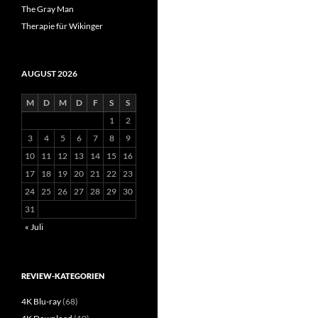
The Gray Man
Therapie für Wikinger
AUGUST 2026
M
D
M
D
F
S
S
1
2
3
4
5
6
7
8
9
10
11
12
13
14
15
16
17
18
19
20
21
22
23
24
25
26
27
28
29
30
31
« Juli
REVIEW-KATEGORIEN
4K Blu-ray
(68)