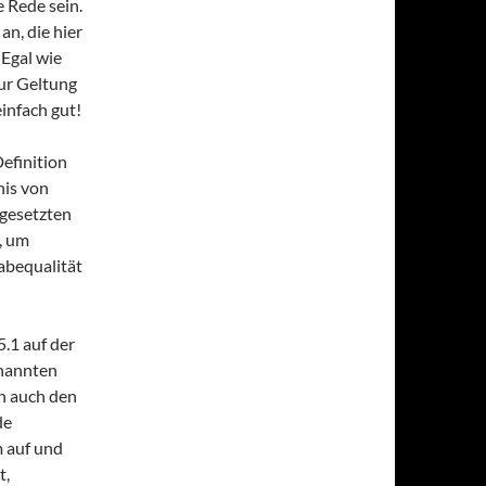
e Rede sein.
an, die hier
 Egal wie
zur Geltung
einfach gut!
efinition
nis von
ngesetzten
, um
abequalität
.1 auf der
enannten
n auch den
de
 auf und
t,