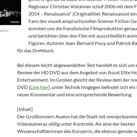
Regisseur Christian Volckman schuf 2006 mit dem F
2054 – Renaissance“ (Originaltitel: Renaissance) ein
Fans des visuell anspruchsvollen Science-Fiction Ge
konnten uns die französische Filmproduktion gena
a/Sci-
und berichten über den Film mit ausschließlich ani
Figuren. Autoren Jean-Bernard Pouy und Patrick R
für das Drehbuch.
Bei diesem leicht abgewandelten Test handelt es sich um 
Review der HD DVD aus dem Angebot von Ascot Elite H
Entertainment. Im Groben gleicht der Review dem der n
DVD (
Link hier
), unter Technik hingegen befindet sich ei
neuer Kommentar und eine entsprechende Bewertung.
[Inhalt]
Der Großkonzern Avalon hat die Stadt mit omnipräsente
Videokameras völlig unter Kontrolle. Als eine der besten
Wissenschaftlerinnen des Konzerns, die ebenso geniale w