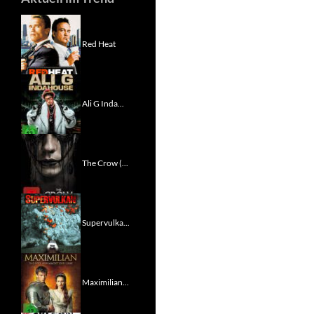
Red Heat
Ali G Inda...
The Crow (...
Supervulka...
Maximilian...