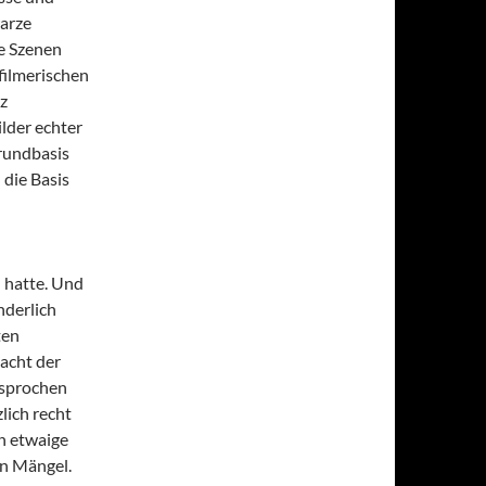
warze
e Szenen
filmerischen
z
lder echter
Grundbasis
 die Basis
 hatte. Und
onderlich
ten
acht der
esprochen
lich recht
n etwaige
en Mängel.