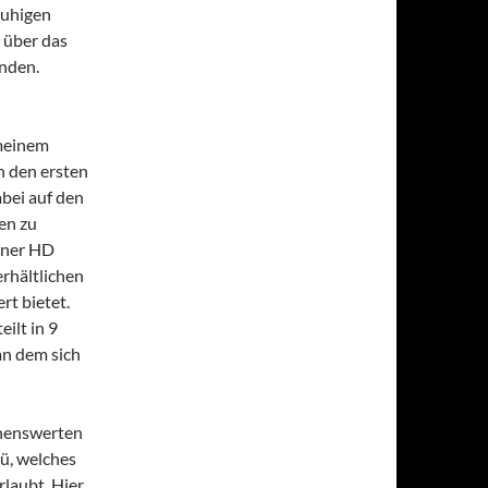
ruhigen
 über das
enden.
 meinem
n den ersten
bei auf den
en zu
einer HD
erhältlichen
rt bietet.
ilt in 9
an dem sich
nnenswerten
nü, welches
laubt. Hier