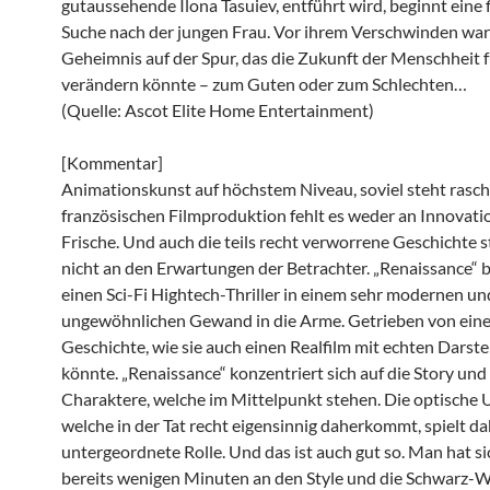
gutaussehende Ilona Tasuiev, entführt wird, beginnt eine 
Suche nach der jungen Frau. Vor ihrem Verschwinden war
Geheimnis auf der Spur, das die Zukunft der Menschheit 
verändern könnte – zum Guten oder zum Schlechten…
(Quelle: Ascot Elite Home Entertainment)
[Kommentar]
Animationskunst auf höchstem Niveau, soviel steht rasch 
französischen Filmproduktion fehlt es weder an Innovati
Frische. Und auch die teils recht verworrene Geschichte s
nicht an den Erwartungen der Betrachter. „Renaissance“ b
einen Sci-Fi Hightech-Thriller in einem sehr modernen un
ungewöhnlichen Gewand in die Arme. Getrieben von eine
Geschichte, wie sie auch einen Realfilm mit echten Darste
könnte. „Renaissance“ konzentriert sich auf die Story und
Charaktere, welche im Mittelpunkt stehen. Die optische
welche in der Tat recht eigensinnig daherkommt, spielt da
untergeordnete Rolle. Und das ist auch gut so. Man hat s
bereits wenigen Minuten an den Style und die Schwarz-