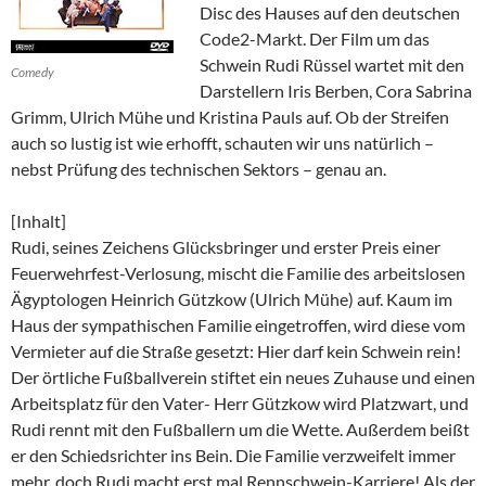
Disc des Hauses auf den deutschen
Code2-Markt. Der Film um das
Schwein Rudi Rüssel wartet mit den
Comedy
Darstellern Iris Berben, Cora Sabrina
Grimm, Ulrich Mühe und Kristina Pauls auf. Ob der Streifen
auch so lustig ist wie erhofft, schauten wir uns natürlich –
nebst Prüfung des technischen Sektors – genau an.
[Inhalt]
Rudi, seines Zeichens Glücksbringer und erster Preis einer
Feuerwehrfest-Verlosung, mischt die Familie des arbeitslosen
Ägyptologen Heinrich Gützkow (Ulrich Mühe) auf. Kaum im
Haus der sympathischen Familie eingetroffen, wird diese vom
Vermieter auf die Straße gesetzt: Hier darf kein Schwein rein!
Der örtliche Fußballverein stiftet ein neues Zuhause und einen
Arbeitsplatz für den Vater- Herr Gützkow wird Platzwart, und
Rudi rennt mit den Fußballern um die Wette. Außerdem beißt
er den Schiedsrichter ins Bein. Die Familie verzweifelt immer
mehr, doch Rudi macht erst mal Rennschwein-Karriere! Als der