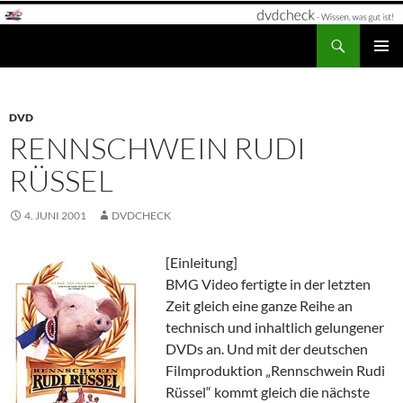
Zum
Inhalt
Suchen
dvdcheck – Wissen, was gut ist!
springen
PRIMÄR
MENÜ
DVD
RENNSCHWEIN RUDI
RÜSSEL
4. JUNI 2001
DVDCHECK
[Einleitung]
BMG Video fertigte in der letzten
Zeit gleich eine ganze Reihe an
technisch und inhaltlich gelungener
DVDs an. Und mit der deutschen
Filmproduktion „Rennschwein Rudi
Rüssel“ kommt gleich die nächste