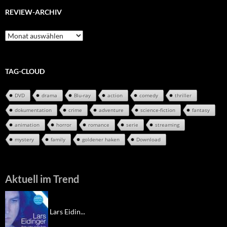
REVIEW-ARCHIV
Review-
Archiv
TAG-CLOUD
DVD
drama
Blu-ray
action
comedy
thriller
dokumentation
crime
adventure
science-fiction
fantasy
animation
horror
romance
serie
streaming
mystery
family
goldener haken
Download
Aktuell im Trend
Lars Eidin...