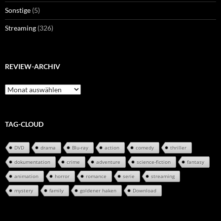
Sonstige
(5)
Streaming
(326)
REVIEW-ARCHIV
Review-
Archiv
TAG-CLOUD
DVD
drama
Blu-ray
action
comedy
thriller
dokumentation
crime
adventure
science-fiction
fantasy
animation
horror
romance
serie
streaming
mystery
family
goldener haken
Download