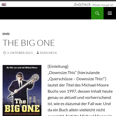
Zum
Inhalt
Suchen
dvdcheck – Wissen, was gut ist!
springen
PRIMÄR
MENÜ
DVD
THE BIG ONE
3. OKTOBER 2013
DVDCHECK
[Einleitung]
„Downsize This“ (hierzulande
„Querschüsse – Downsize This!“)
lautet der Titel des Michael Moore
Buchs von 1997, dessen Inhalt heute
genau so aktuell und vorherrschend
ist, wie es dazumal der Fall war. Und
da ein Buch allein vielleicht nicht
ausreicht, fertigte Michael Moore im