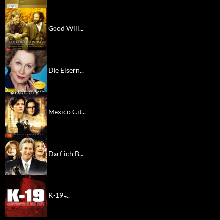
Good Will...
Die Eisern...
Mexico Cit...
Darf ich B...
K-19 ̵...