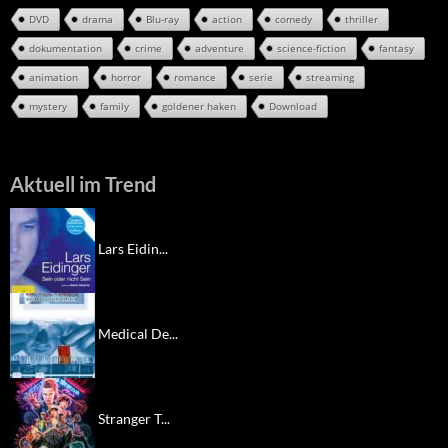
DVD
drama
Blu-ray
action
comedy
thriller
dokumentation
crime
adventure
science-fiction
fantasy
animation
horror
romance
serie
streaming
mystery
family
goldener haken
Download
Aktuell im Trend
Lars Eidin...
Medical De...
Stranger T...