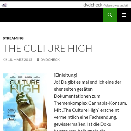
Zum
Inhalt
Suchen
dvdcheck – Wissen, was gut ist!
springen
PRIMÄR
MENÜ
STREAMING
THE CULTURE HIGH
18. MÄRZ 2015
DVDCHECK
[Einleitung]
Jo! Da gibt es mal endlich eine der
eher selten gesäten
Dokumentationen zum
Themenkomplex Cannabis-Konsum.
Mit „The Culture High“ erscheint
vermeintlich eine Fachsendung,
gewissermaßen. Ist die Doku
kontrovers, beäugt sie die