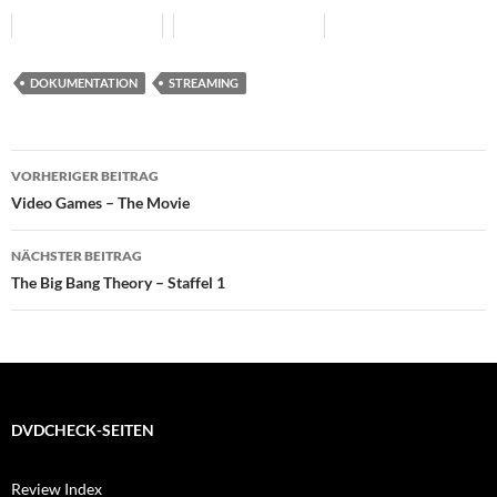
DOKUMENTATION
STREAMING
Beitragsnavigation
VORHERIGER BEITRAG
Video Games – The Movie
NÄCHSTER BEITRAG
The Big Bang Theory – Staffel 1
DVDCHECK-SEITEN
Review Index