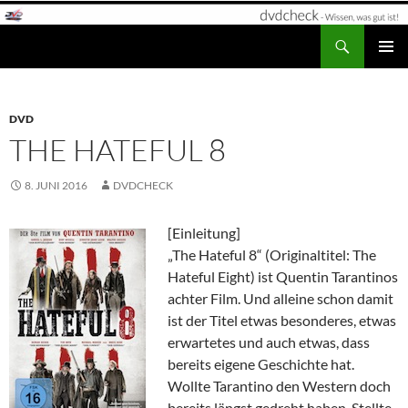
Zum
Inhalt
Suchen
dvdcheck – Wissen, was gut ist!
springen
PRIMÄR
MENÜ
DVD
THE HATEFUL 8
8. JUNI 2016
DVDCHECK
[Einleitung]
„The Hateful 8“ (Originaltitel: The
Hateful Eight) ist Quentin Tarantinos
achter Film. Und alleine schon damit
ist der Titel etwas besonderes, etwas
erwartetes und auch etwas, dass
bereits eigene Geschichte hat.
Wollte Tarantino den Western doch
bereits längst gedreht haben. Stellte