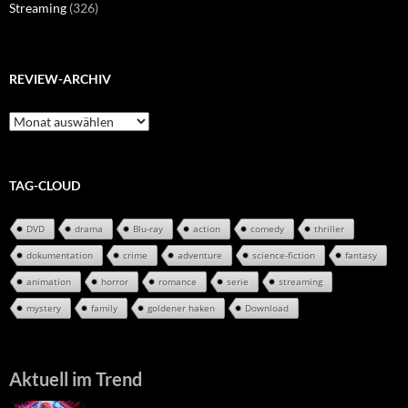
Streaming
(326)
REVIEW-ARCHIV
Review-
Archiv
TAG-CLOUD
DVD
drama
Blu-ray
action
comedy
thriller
dokumentation
crime
adventure
science-fiction
fantasy
animation
horror
romance
serie
streaming
mystery
family
goldener haken
Download
Aktuell im Trend