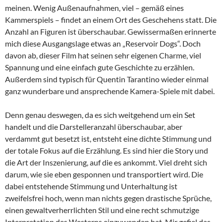
meinen. Wenig Außenaufnahmen, viel – gemäß eines
Kammerspiels – findet an einem Ort des Geschehens statt. Die
Anzahl an Figuren ist überschaubar. Gewissermaßen erinnerte
mich diese Ausgangslage etwas an „Reservoir Dogs“. Doch
davon ab, dieser Film hat seinen sehr eigenen Charme, viel
Spannung und eine einfach gute Geschichte zu erzählen.
Außerdem sind typisch für Quentin Tarantino wieder einmal
ganz wunderbare und ansprechende Kamera-Spiele mit dabei.
Denn genau deswegen, da es sich weitgehend um ein Set
handelt und die Darstelleranzahl überschaubar, aber
verdammt gut besetzt ist, entsteht eine dichte Stimmung und
der totale Fokus auf die Erzählung. Es sind hier die Story und
die Art der Inszenierung, auf die es ankommt. Viel dreht sich
darum, wie sie eben gesponnen und transportiert wird. Die
dabei entstehende Stimmung und Unterhaltung ist
zweifelsfrei hoch, wenn man nichts gegen drastische Sprüche,
einen gewaltverherrlichten Stil und eine recht schmutzige
Interpretation des Westerns einzuwenden hat. Mir gefiel das