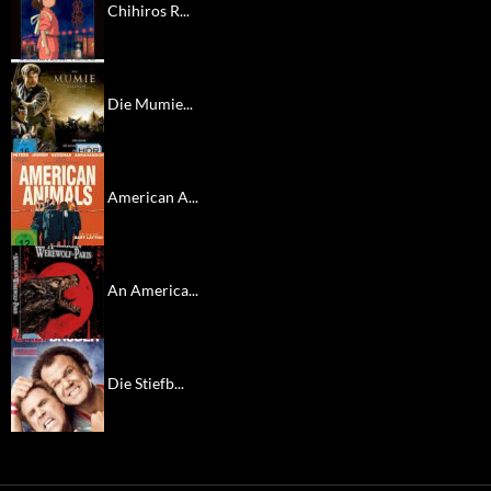
Chihiros R...
Die Mumie...
American A...
An America...
Die Stiefb...