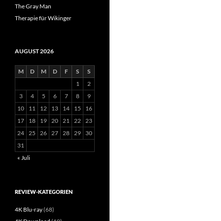
The Gray Man
Therapie für Wikinger
AUGUST 2026
M
D
M
D
F
S
S
1
2
3
4
5
6
7
8
9
10
11
12
13
14
15
16
17
18
19
20
21
22
23
24
25
26
27
28
29
30
31
« Juli
REVIEW-KATEGORIEN
4K Blu-ray
(68)