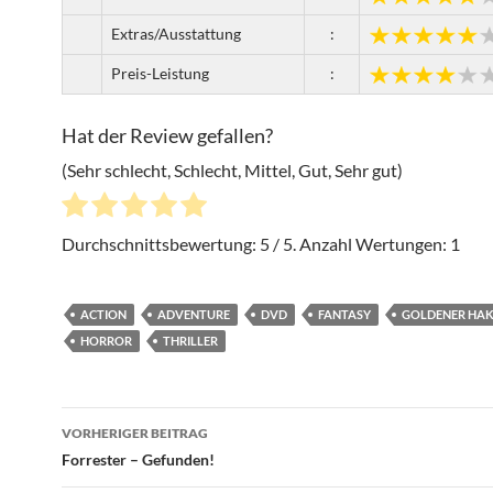
Extras/Ausstattung
:
Preis-Leistung
:
Hat der Review gefallen?
(Sehr schlecht, Schlecht, Mittel, Gut, Sehr gut)
Durchschnittsbewertung:
5
/ 5. Anzahl Wertungen:
1
ACTION
ADVENTURE
DVD
FANTASY
GOLDENER HA
HORROR
THRILLER
Beitragsnavigation
VORHERIGER BEITRAG
Forrester – Gefunden!