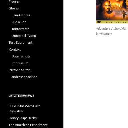
Figuren
Glossar
Film-Genres
Bild & Ton
Adventure/Action/Horr
Tonformate
ler/Fantasy
Untertitel-Typen
Test-Equipment
Kontakt
Datenschutz
Impressum
Partner-Seiten
andreschnack.de
LETZTE REVIEWS
LEGO Star Wars Luke
Skywalker
Honey Trap: Derby
The American Experiment