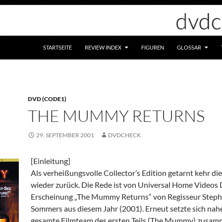
STARTSEITE
REVIEW INDEX
FIGUREN
GLOSSAR
DVD (CODE1)
THE MUMMY RETURNS
29. SEPTEMBER 2001
DVDCHECK
[Einleitung]
Als verheißungsvolle Collector’s Edition getarnt kehr d
wieder zurück. Die Rede ist von Universal Home Videos
Erscheinung „The Mummy Returns“ von Regisseur Step
Sommers aus diesem Jahr (2001). Erneut setzte sich nah
gesamte Filmteam des ersten Teils (The Mummy) zusamm