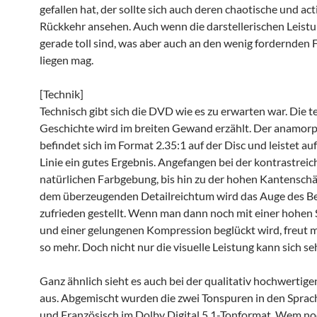
gefallen hat, der sollte sich auch deren chaotische und a
Rückkehr ansehen. Auch wenn die darstellerischen Leistu
gerade toll sind, was aber auch an den wenig fordernden 
liegen mag.
[Technik]
Technisch gibt sich die DVD wie es zu erwarten war. Die 
Geschichte wird im breiten Gewand erzählt. Der anamorp
befindet sich im Format 2.35:1 auf der Disc und leistet au
Linie ein gutes Ergebnis. Angefangen bei der kontrastrei
natürlichen Farbgebung, bis hin zu der hohen Kantensch
dem überzeugenden Detailreichtum wird das Auge des Be
zufrieden gestellt. Wenn man dann noch mit einer hohen 
und einer gelungenen Kompression beglückt wird, freut 
so mehr. Doch nicht nur die visuelle Leistung kann sich se
Ganz ähnlich sieht es auch bei der qualitativ hochwertige
aus. Abgemischt wurden die zwei Tonspuren in den Sprac
und Französisch im Dolby Digital 5.1-Tonformat. Wem no