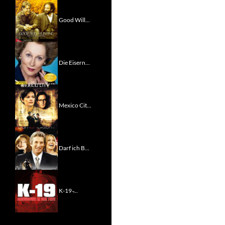
Good Will...
Die Eisern...
Mexico Cit...
Darf ich B...
K-19 ̵...