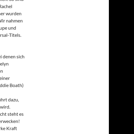
 Rachel
ner wurden
 Wir nahmen
Lupe und
sal-Titels.
ei denen sich
velyn
en
einer
eddie Boath)
hrt dazu,
wird.
ht steht es
uerwecken!
rke Kraft