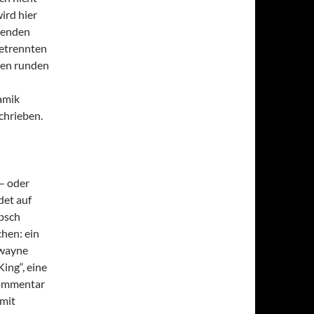
ird hier
ssenden
getrennten
den runden
amik
chrieben.
– oder
det auf
übsch
hen: ein
Dwayne
ing“, eine
kommentar
mit