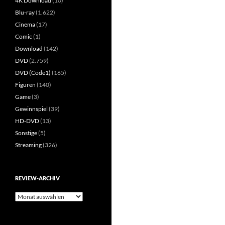
4K Download
(10)
Blu-ray
(1.622)
Cinema
(17)
Comic
(1)
Download
(142)
DVD
(2.759)
DVD (Code1)
(165)
Figuren
(140)
Game
(3)
Gewinnspiel
(39)
HD-DVD
(13)
Sonstige
(5)
Streaming
(326)
REVIEW-ARCHIV
Review-
Archiv