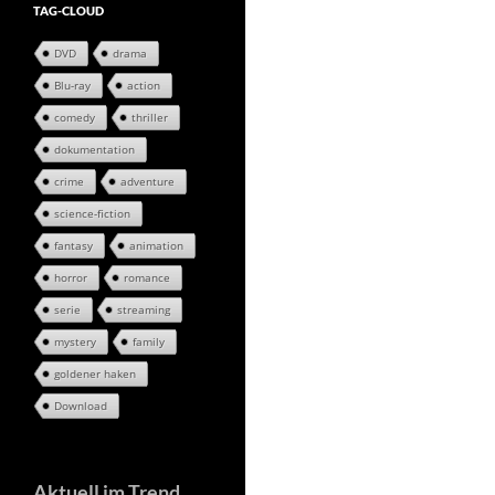
TAG-CLOUD
DVD
drama
Blu-ray
action
comedy
thriller
dokumentation
crime
adventure
science-fiction
fantasy
animation
horror
romance
serie
streaming
mystery
family
goldener haken
Download
Aktuell im Trend