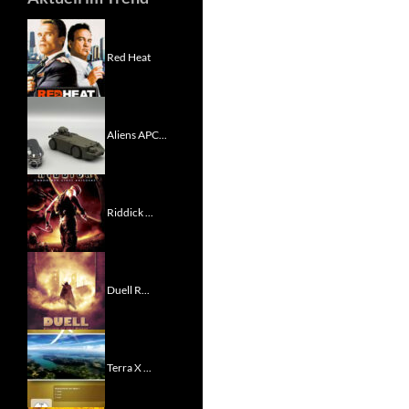
Red Heat
Aliens APC...
Riddick ...
Duell R...
Terra X ...