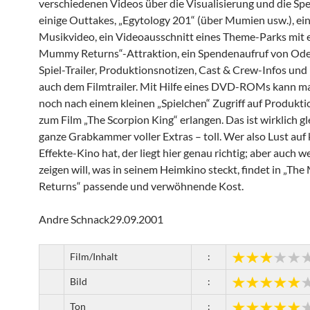
verschiedenen Videos über die Visualisierung und die Spec
einige Outtakes, „Egytology 201“ (über Mumien usw.), ei
Musikvideo, ein Videoausschnitt eines Theme-Parks mit e
Mummy Returns“-Attraktion, ein Spendenaufruf von Oded
Spiel-Trailer, Produktionsnotizen, Cast & Crew-Infos und 
auch dem Filmtrailer. Mit Hilfe eines DVD-ROMs kann m
noch nach einem kleinen „Spielchen“ Zugriff auf Produkt
zum Film „The Scorpion King“ erlangen. Das ist wirklich gl
ganze Grabkammer voller Extras – toll. Wer also Lust auf 
Effekte-Kino hat, der liegt hier genau richtig; aber auch w
zeigen will, was in seinem Heimkino steckt, findet in „T
Returns“ passende und verwöhnende Kost.
Andre Schnack29.09.2001
Film/Inhalt
:
Bild
:
Ton
: