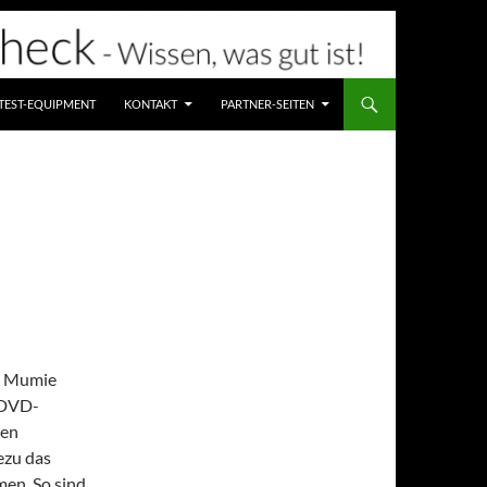
TEST-EQUIPMENT
KONTAKT
PARTNER-SEITEN
ie Mumie
 DVD-
hen
ezu das
en. So sind