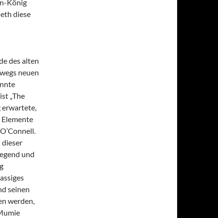
on-König
eth diese
de des alten
eswegs neuen
annte
ist „The
 erwartete,
e Elemente
 O’Connell.
 dieser
regend und
g
assiges
nd seinen
en werden,
 Mumie