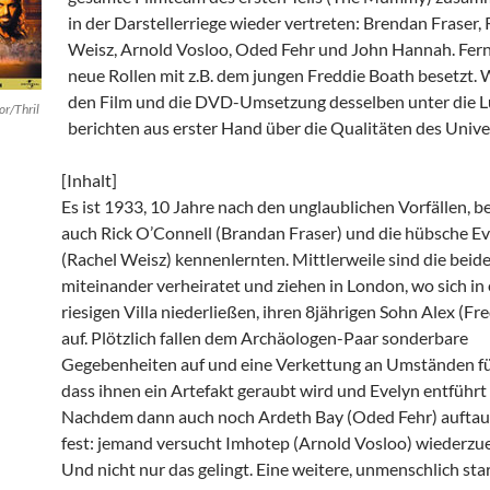
in der Darstellerriege wieder vertreten: Brendan Fraser,
Weisz, Arnold Vosloo, Oded Fehr und John Hannah. Fer
neue Rollen mit z.B. dem jungen Freddie Boath besetzt.
den Film und die DVD-Umsetzung desselben unter die 
or/Thril
berichten aus erster Hand über die Qualitäten des Univer
[Inhalt]
Es ist 1933, 10 Jahre nach den unglaublichen Vorfällen, b
auch Rick O’Connell (Brandan Fraser) und die hübsche E
(Rachel Weisz) kennenlernten. Mittlerweile sind die beid
miteinander verheiratet und ziehen in London, wo sich in 
riesigen Villa niederließen, ihren 8jährigen Sohn Alex (Fr
auf. Plötzlich fallen dem Archäologen-Paar sonderbare
Gegebenheiten auf und eine Verkettung an Umständen fü
dass ihnen ein Artefakt geraubt wird und Evelyn entführt 
Nachdem dann auch noch Ardeth Bay (Oded Fehr) auftauc
fest: jemand versucht Imhotep (Arnold Vosloo) wiederz
Und nicht nur das gelingt. Eine weitere, unmenschlich sta