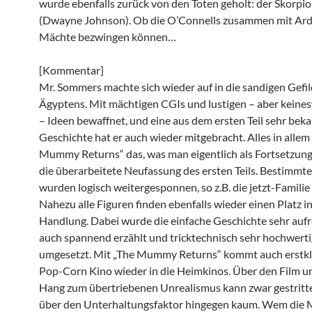
wurde ebenfalls zurück von den Toten geholt: der Skorpi
(Dwayne Johnson). Ob die O’Connells zusammen mit Ard
Mächte bezwingen können…
[Kommentar]
Mr. Sommers machte sich wieder auf in die sandigen Gefil
Ägyptens. Mit mächtigen CGIs und lustigen – aber kein
– Ideen bewaffnet, und eine aus dem ersten Teil sehr bek
Geschichte hat er auch wieder mitgebracht. Alles in allem 
Mummy Returns“ das, was man eigentlich als Fortsetzung
die überarbeitete Neufassung des ersten Teils. Bestimmt
wurden logisch weitergesponnen, so z.B. die jetzt-Familie
Nahezu alle Figuren finden ebenfalls wieder einen Platz in
Handlung. Dabei wurde die einfache Geschichte sehr auf
auch spannend erzählt und tricktechnisch sehr hochwerti
umgesetzt. Mit „The Mummy Returns“ kommt auch erstkl
Pop-Corn Kino wieder in die Heimkinos. Über den Film u
Hang zum übertriebenen Unrealismus kann zwar gestritt
über den Unterhaltungsfaktor hingegen kaum. Wem die