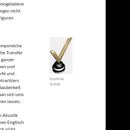
ctiongeladene
ngen nicht
Figuren
temporeiche
he Transfer
f ganzer
chen und
ärfe und
Exzellente
trachters
Technik
Sauberkeit
man sich ums
hen lassen.
n Akustik
hen Englisch
ch nicht