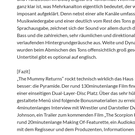
ganz klar ist, was Mehrkanalton eigentlich bedeutet, der w
imposant aufgeklärt. Denn nebst einer alle Kanäle umfa
Musikwiedergabe und einer deutlich vom Rest des Tons 
Sprachausgabe, zeichnet sich der Sound vor allem durch 
Bass und die zahlreichen, sehr räumlichen und direktional
verlaufenden Hintergrundgeräusche aus. Weite und Dyn
wurden beim Abmischen des Tons offensichtlich groß ges
Untertitel gibt es optional auf englisch.
[Fazit]
„The Mummy Returns“ rockt technisch wirklich das Haus 
besser: die Pyramide. Der rund 130minutenlange Film fin
einer einseitigen Dual-Layer-Disc Platz. Über das sehr h
gestaltete Menü sind folgende Bonusmaterialien zu erreic
4minutenlanges Interview mit Wrestler und Darsteller 
Johnson, ein Trailer zum kommenden Film „The Scorpion K
rund 20minutenlange Making Of-Featurette, ein Audio
mit dem Regisseur und dem Produzenten, Informationen 