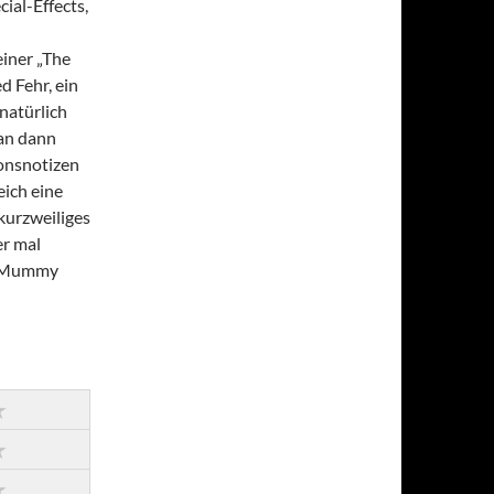
ial-Effects,
n
iner „The
 Fehr, ein
natürlich
an dann
ionsnotizen
eich eine
kurzweiliges
er mal
he Mummy