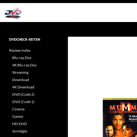
Zum
Inhalt
springen
Suchen
dvdcheck – Wissen, was gut ist!
Reviews rund ums Heimkino &
DVDCHECK-SEITEN
Popkultur
Review Index
Blu-ray Disc
4K Blu-ray Disc
Streaming
Download
4K Download
DVD (Code 2)
DVD (Code 1)
Cinema
Games
HD-DVD
Sonstiges