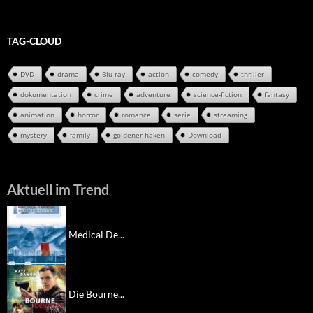
Archiv
TAG-CLOUD
DVD
drama
Blu-ray
action
comedy
thriller
dokumentation
crime
adventure
science-fiction
fantasy
animation
horror
romance
serie
streaming
mystery
family
goldener haken
Download
Aktuell im Trend
Medical De...
Die Bourne...