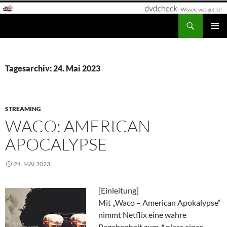
Zum
Inhalt
Suchen
dvdcheck – Wissen, was gut ist!
springen
PRIMÄR
MENÜ
Tagesarchiv: 24. Mai 2023
STREAMING
WACO: AMERICAN
APOCALYPSE
24. MAI 2023
[Einleitung]
Mit „Waco – American Apokalypse“
nimmt Netflix eine wahre
Begebenheit zum Anlass einer