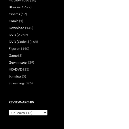
4K Download
(10)
Blu-ray
(1.622)
Cinema
(17)
Comic
(1)
Download
(142)
DVD
(2.759)
DVD (Code1)
(165)
Figuren
(140)
Game
(3)
Gewinnspiel
(39)
HD-DVD
(13)
Sonstige
(5)
Streaming
(326)
REVIEW-ARCHIV
Review-
Archiv