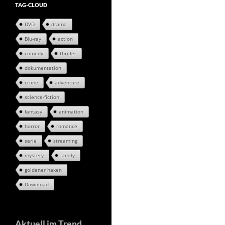
TAG-CLOUD
DVD
drama
Blu-ray
action
comedy
thriller
dokumentation
crime
adventure
science-fiction
fantasy
animation
horror
romance
serie
streaming
mystery
family
goldener haken
Download
Aktuell im Trend