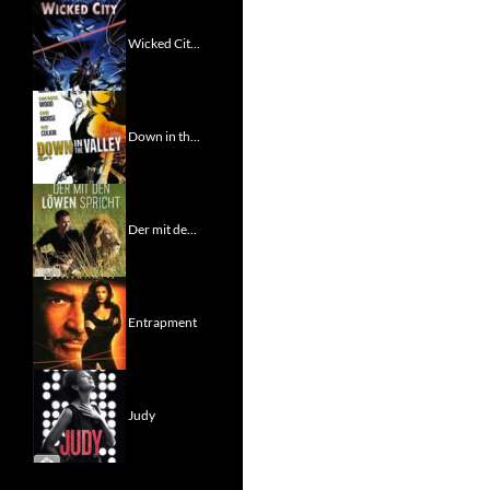
Wicked Cit...
Down in th...
Der mit de...
Entrapment
Judy