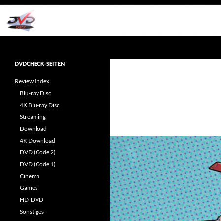
Zum
Inhalt
springen
Suchen
dvdcheck – Wissen, was gut ist!
Reviews rund ums Heimkino &
DVDCHECK-SEITEN
Popkultur
Review Index
Blu-ray Disc
4K Blu-ray Disc
Streaming
Download
4K Download
DVD (Code 2)
DVD (Code 1)
Cinema
Games
HD-DVD
Sonstiges