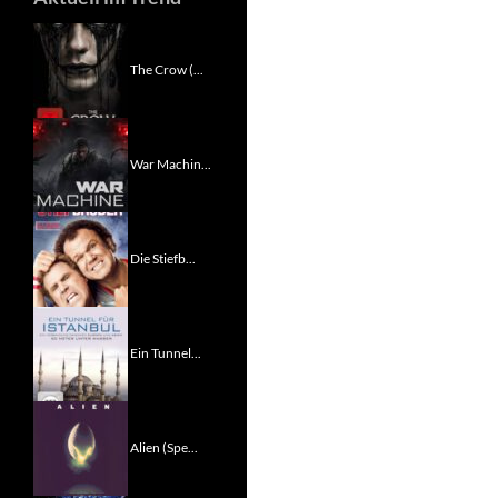
The Crow (...
War Machin...
Die Stiefb...
Ein Tunnel...
Alien (Spe...