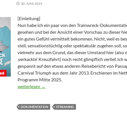
30. JUNI 2025
[Einleitung]
Nun habe ich ein paar von den Trainwreck-Dokumentat
gesehen und bei der Ansicht einer Vorschau zu dieser hie
ein gutes Gefühl vermittelt bekommen. Nicht, weil es be
steil, sensationstüchtig oder spektakulär zugehen soll, 
vielmehr aus dem Grund, das dieser Umstand hier (also d
‚verkackte‘ Kreuzfahrt) noch recht glimpflich verlief. Ich 
gespannt auf den etwas anderen Reisebericht von Passa
Carnival Triumph aus dem Jahr 2013. Erschienen im Netf
Programm Mitte 2025.
Trainwreck: Poop Cruise
weiterlesen
→
DOKUMENTATION
STREAMING