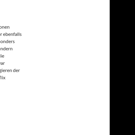
ionen
r ebenfalls
sonders
sondern
ie
war
gieren der
lix