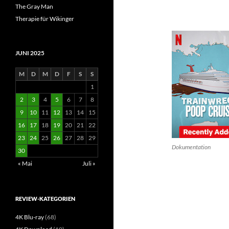
The Gray Man
Therapie für Wikinger
JUNI 2025
M
D
M
D
F
S
S
1
2
3
4
5
6
7
8
9
10
11
12
13
14
15
16
17
18
19
20
21
22
23
24
25
26
27
28
29
Dokumentation
30
« Mai
Juli »
REVIEW-KATEGORIEN
4K Blu-ray
(68)