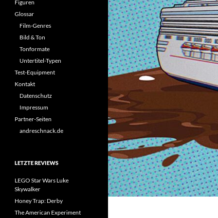
Figuren
Glossar
Film-Genres
Bild & Ton
Tonformate
Untertitel-Typen
Test-Equipment
Kontakt
Datenschutz
Impressum
Partner-Seiten
andreschnack.de
LETZTE REVIEWS
LEGO Star Wars Luke
Skywalker
Honey Trap: Derby
The American Experiment