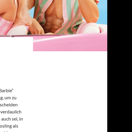
Barbie“
g, um zu
 scheiden
nverdaulich
auch sei, in
sling als