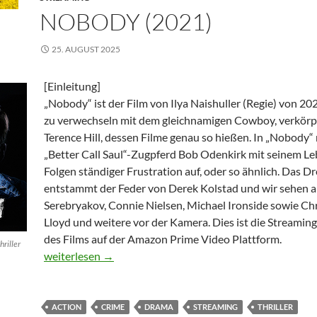
NOBODY (2021)
25. AUGUST 2025
[Einleitung]
„Nobody“ ist der Film von Ilya Naishuller (Regie) von 20
zu verwechseln mit dem gleichnamigen Cowboy, verkörp
Terence Hill, dessen Filme genau so hießen. In „Nobody“
„Better Call Saul“-Zugpferd Bob Odenkirk mit seinem L
Folgen ständiger Frustration auf, oder so ähnlich. Das 
entstammt der Feder von Derek Kolstad und wir sehen 
Serebryakov, Connie Nielsen, Michael Ironside sowie Ch
Lloyd und weitere vor der Kamera. Dies ist die Streamin
des Films auf der Amazon Prime Video Plattform.
riller
Nobody (2021)
weiterlesen
→
ACTION
CRIME
DRAMA
STREAMING
THRILLER