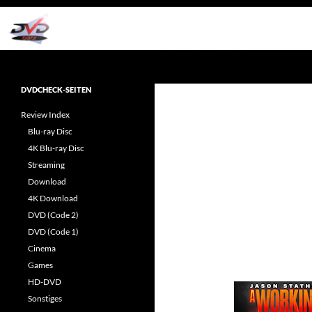
Zum
Inhalt
springen
Suchen
dvdcheck – Wissen, was gut ist!
Reviews rund ums Heimkino &
DVDCHECK-SEITEN
Popkultur
Review Index
Blu-ray Disc
4K Blu-ray Disc
Streaming
Download
4K Download
DVD (Code 2)
DVD (Code 1)
Cinema
Games
HD-DVD
Sonstiges