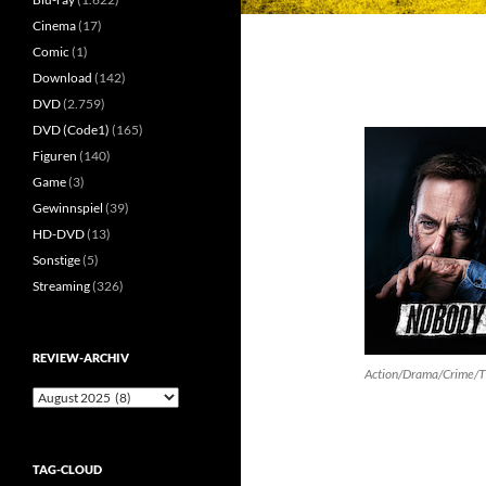
Cinema
(17)
Comic
(1)
Download
(142)
DVD
(2.759)
DVD (Code1)
(165)
Figuren
(140)
Game
(3)
Gewinnspiel
(39)
HD-DVD
(13)
Sonstige
(5)
Streaming
(326)
REVIEW-ARCHIV
Action/Drama/Crime/Th
Review-
Archiv
TAG-CLOUD