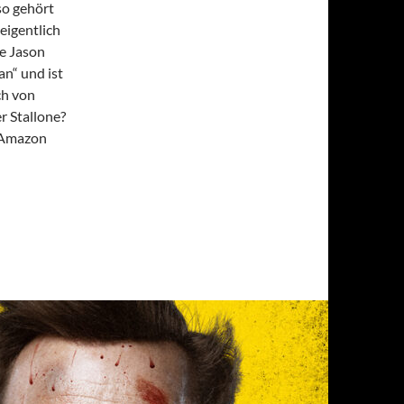
so gehört
eigentlich
ge Jason
an“ und ist
ch von
r Stallone?
f Amazon