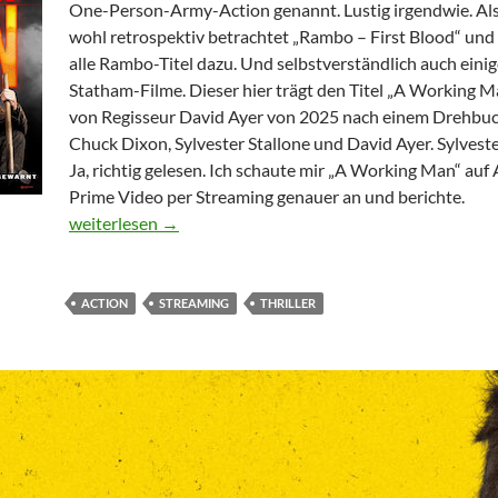
One-Person-Army-Action genannt. Lustig irgendwie. Al
wohl retrospektiv betrachtet „Rambo – First Blood“ und 
alle Rambo-Titel dazu. Und selbstverständlich auch eini
Statham-Filme. Dieser hier trägt den Titel „A Working M
von Regisseur David Ayer von 2025 nach einem Drehbu
Chuck Dixon, Sylvester Stallone und David Ayer. Sylveste
Ja, richtig gelesen. Ich schaute mir „A Working Man“ au
Prime Video per Streaming genauer an und berichte.
A Working Man
weiterlesen
→
ACTION
STREAMING
THRILLER