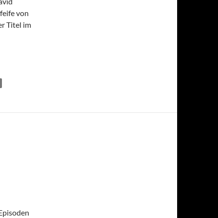
avid
feife von
r Titel im
 Episoden