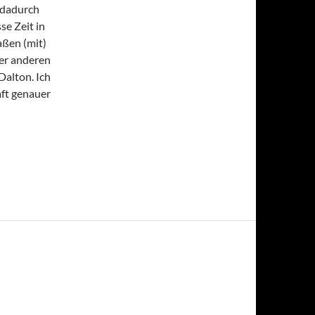
d dadurch
se Zeit in
ßen (mit)
ter anderen
Dalton. Ich
aft genauer