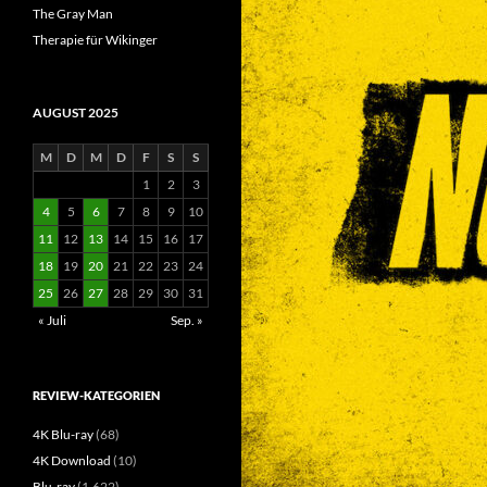
The Gray Man
Therapie für Wikinger
AUGUST 2025
M
D
M
D
F
S
S
1
2
3
4
5
6
7
8
9
10
11
12
13
14
15
16
17
18
19
20
21
22
23
24
25
26
27
28
29
30
31
« Juli
Sep. »
REVIEW-KATEGORIEN
4K Blu-ray
(68)
4K Download
(10)
Blu-ray
(1.622)