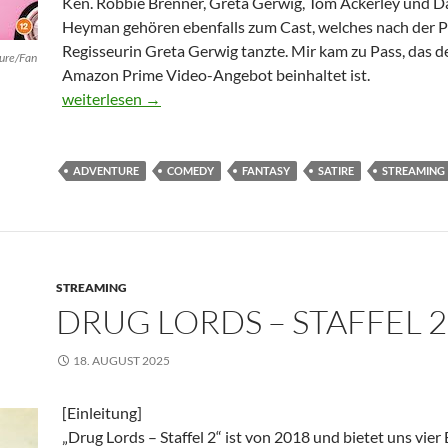
Ken. Robbie Brenner, Greta Gerwig, Tom Ackerley und D
Heyman gehören ebenfalls zum Cast, welches nach der P
Regisseurin Greta Gerwig tanzte. Mir kam zu Pass, das de
ure/Fan
Amazon Prime Video-Angebot beinhaltet ist.
Barbie
weiterlesen
→
ADVENTURE
COMEDY
FANTASY
SATIRE
STREAMING
STREAMING
DRUG LORDS – STAFFEL 2
18. AUGUST 2025
[Einleitung]
„Drug Lords – Staffel 2“ ist von 2018 und bietet uns vier