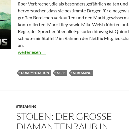
über Verbrecher, die als besonders gefährlich galten un
hervorstachen, dass sie bestimmte Drogen für eine gewis
großen Bereichen verkauften und den Markt gewisserma
kontrollierten. Marc Tiley sowie Mike Welsh führten un
Regie, der Sprecher über alle Episoden hinweg ist Quinn 
schaute mir Staffel 2 im Rahmen der Netflix Mitgliedsch
an.
Drug Lords – Staffel 2
weiterlesen
→
DOKUMENTATION
SERIE
STREAMING
STREAMING
STOLEN: DER GROSSE D
IAMANTENRAUB IN A