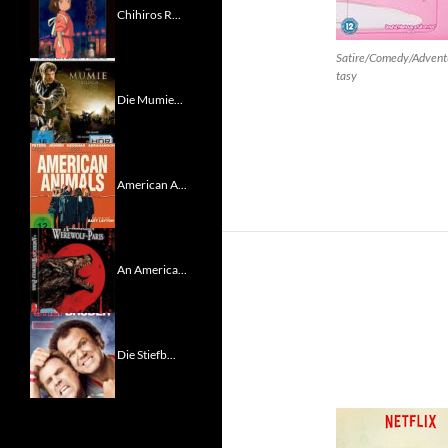
Chihiros R...
Satire/Comedy/Advent
tasy
Die Mumie...
American A...
An America...
Die Stiefb...