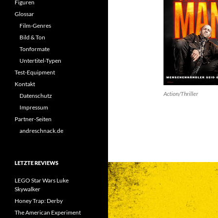
Figuren
Glossar
Film-Genres
Bild & Ton
Tonformate
Untertitel-Typen
Test-Equipment
Kontakt
Action/Thriller
Datenschutz
Impressum
Partner-Seiten
andreschnack.de
LETZTE REVIEWS
LEGO Star Wars Luke
Skywalker
Honey Trap: Derby
The American Experiment