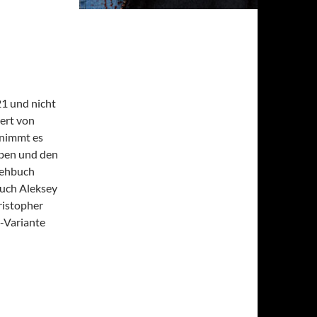
21 und nicht
ert von
 nimmt es
eben und den
Drehbuch
auch Aleksey
ristopher
g-Variante