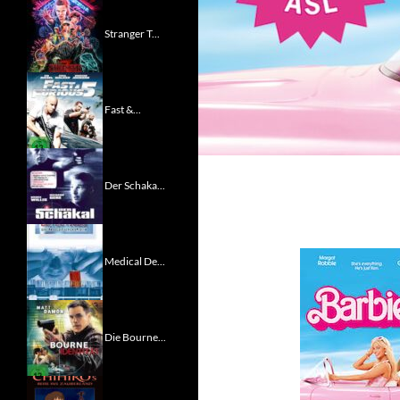
Stranger T...
Fast &...
Der Schaka...
Medical De...
Die Bourne...