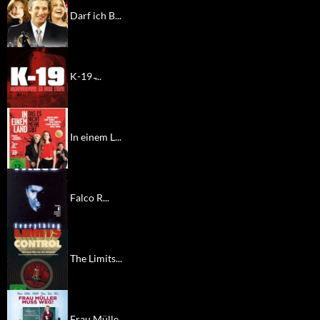
Darf ich B...
K-19 ̵...
In einem L...
Falco R...
The Limits...
Frau Mülle...