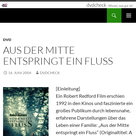
Zum
Inhalt
Suchen
dvdcheck – Wissen, was gut ist!
springen
PRIMÄR
MENÜ
DVD
AUS DER MITTE
ENTSPRINGT EIN FLUSS
16. JUNI 2004
DVDCHECK
[Einleitung]
Ein Robert Redford Film erschien
1992 in den Kinos und faszinierte ein
großes Publikum durch lebensnahe,
erfahrene Darstellungen über das
Leben einer Familie: „Aus der Mitte
entspringt ein Fluss“ (Originaltitel: A