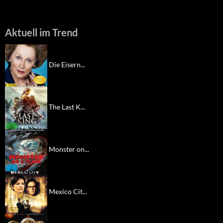
Aktuell im Trend
Die Eisern...
The Last K...
Monster on...
Mexico Cit...