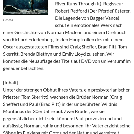
River Runs Through It). Regisseur
Robert Redford (Der Pferdeflüsterer,
Die Legende von Bagger Vance)
Drama
schuf ein emotionales Werk nach
einer Geschichte von Norman Maclean und einem Drehbuch
von Richard Friedenberg. In den Hauptrollen des mit einem
Oscar ausgestatteten Films sind Craig Sheffer, Brad Pitt, Tom
Skerritt, Brenda Blethyn und Emily Lloyd zu sehen. Wir
konnten die Neuauflage des Titels auf DVD von universumfilm
genauer betrachten.
[Inhalt]
Unter der strengen Obhut ihres Vaters, ein presbyterianischer
Priester (Tom Skerritt), wachsen die Brüder Norman (Craig
Sheffer) und Paul (Brad Pitt) in der unberührten Wildnis
Montanas der 30er Jahre auf. Zwei Brüder, wie sie
gegensätzlicher nicht sein können: Paul, provozierend und
aufsässig, Norman, ruhig und besonnen. Ihr Vater erzieht seine
Söhne im Einklang mit Gott und der Natur und vermittelt