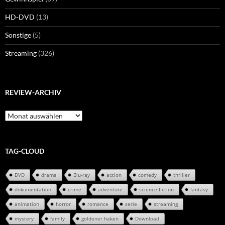
HD-DVD
(13)
Sonstige
(5)
Streaming
(326)
REVIEW-ARCHIV
Review-
Archiv
TAG-CLOUD
DVD
drama
Blu-ray
action
comedy
thriller
dokumentation
crime
adventure
science-fiction
fantasy
animation
horror
romance
serie
streaming
mystery
family
goldener haken
Download