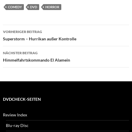
COMEDY
DVD
HORROR
Beitragsnavigation
VORHERIGER BEITRAG
Superstorm – Hurrikan außer Kontrolle
NÄCHSTER BEITRAG
Himmelfahrtskommando El Alamein
DVDCHECK-SEITEN
Review Index
Blu-ray Disc