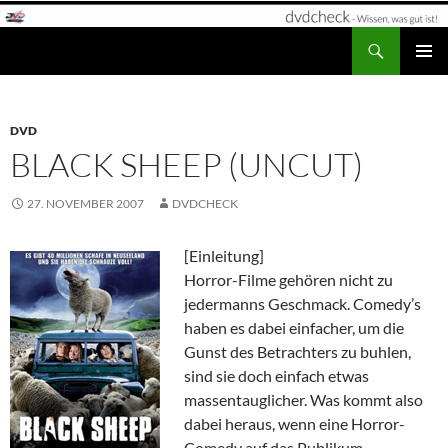
Zum
Inhalt
Suchen
dvdcheck – Wissen, was gut ist!
springen
PRIMÄR
MENÜ
DVD
BLACK SHEEP (UNCUT)
27. NOVEMBER 2007
DVDCHECK
[Einleitung]
Horror-Filme gehören nicht zu
jedermanns Geschmack. Comedy’s
haben es dabei einfacher, um die
Gunst des Betrachters zu buhlen,
sind sie doch einfach etwas
massentauglicher. Was kommt also
dabei heraus, wenn eine Horror-
Comedy auf das Publikum