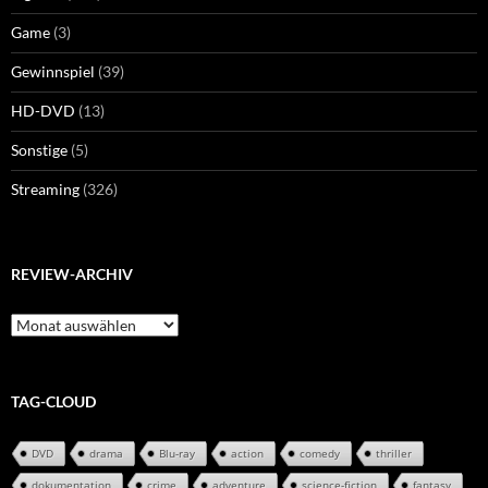
Game
(3)
Gewinnspiel
(39)
HD-DVD
(13)
Sonstige
(5)
Streaming
(326)
REVIEW-ARCHIV
Review-
Archiv
TAG-CLOUD
DVD
drama
Blu-ray
action
comedy
thriller
dokumentation
crime
adventure
science-fiction
fantasy