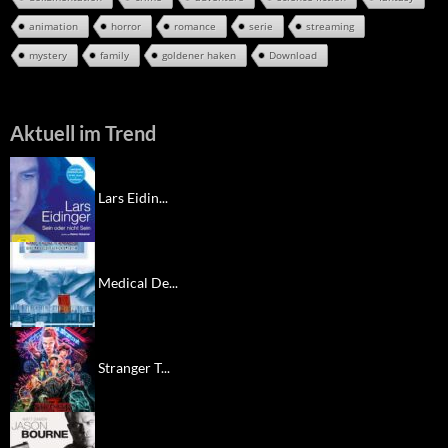
animation
horror
romance
serie
streaming
mystery
family
goldener haken
Download
Aktuell im Trend
Lars Eidin...
Medical De...
Stranger T...