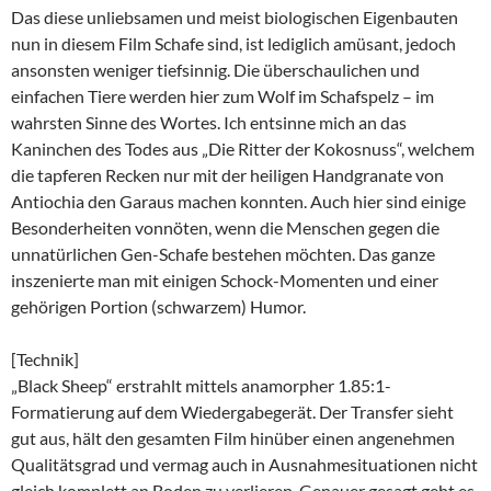
Das diese unliebsamen und meist biologischen Eigenbauten
nun in diesem Film Schafe sind, ist lediglich amüsant, jedoch
ansonsten weniger tiefsinnig. Die überschaulichen und
einfachen Tiere werden hier zum Wolf im Schafspelz – im
wahrsten Sinne des Wortes. Ich entsinne mich an das
Kaninchen des Todes aus „Die Ritter der Kokosnuss“, welchem
die tapferen Recken nur mit der heiligen Handgranate von
Antiochia den Garaus machen konnten. Auch hier sind einige
Besonderheiten vonnöten, wenn die Menschen gegen die
unnatürlichen Gen-Schafe bestehen möchten. Das ganze
inszenierte man mit einigen Schock-Momenten und einer
gehörigen Portion (schwarzem) Humor.
[Technik]
„Black Sheep“ erstrahlt mittels anamorpher 1.85:1-
Formatierung auf dem Wiedergabegerät. Der Transfer sieht
gut aus, hält den gesamten Film hinüber einen angenehmen
Qualitätsgrad und vermag auch in Ausnahmesituationen nicht
gleich komplett an Boden zu verlieren. Genauer gesagt geht es