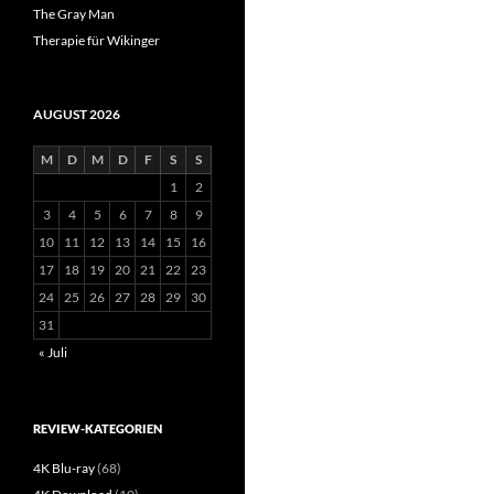
The Gray Man
Therapie für Wikinger
AUGUST 2026
M
D
M
D
F
S
S
1
2
3
4
5
6
7
8
9
10
11
12
13
14
15
16
17
18
19
20
21
22
23
24
25
26
27
28
29
30
31
« Juli
REVIEW-KATEGORIEN
4K Blu-ray
(68)