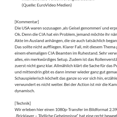
(Quelle: EuroVideo Medien)
[Kommentar]
Die USA waren sozusagen ‚als Geisel genommen‘ und erpr
Ok. Denn die CIA hat ein Problem, jemand möchte ihr näm
Akte im Ausland anhängen, die sie auch tatsächlich bega
Das sollte nicht auffliegen. Klarer Fall, mit diesem Thema
einem ehemaligen CIA Beamten im Ruhestand. Sehr verw
alles, ein merkwürdiges Setup. Zudem ist das Rollenverst
zuerst nicht ganz klar. Allmählich klärt die Sache für das 
und mittendrin gibt es dann immer wieder ganz gut gemac
Schauspielerisch köchelt das ganze so vor sich hin, erzähl
verwundert es nicht weiter. Bei der Action ist mir die Kam
dynamisch.
[Technik]
Wir erleben hier einen 1080p-Transfer im Bildformat 2.39
„Bricklayer – Tödliche Geheimnisse“ hat eine recht beweg