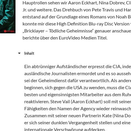
Hauptrollen sehen wir Aaron Eckhart, Nina Dobrev, Cli
Jr. und weitere. Das Drehbuch von Pete Travis und H
entstand auf der Grundlage eines Romans von Noah B
konnte mir diese High Definition Blu-ray Disc Version
„Bricklayer – Tödliche Geheimnisse“ genauer anschau
berichte über den EuroVideo Medien Titel.
Inhalt
Ein abtrünniger Aufständischer erpresst die CIA, ind
ausländische Journalisten ermordet und es so aussehe
sei der Geheimdienst dafür verantwortlich. Als ande
beginnen, sich gegen die USA zu wenden, muss die CI
besten und eigensinnigsten Mitarbeiter aus dem Ru
reaktivieren. Steve Vail (Aaron Eckhart) soll mit seine
Fähigkeiten den Namen der Agency wieder reinwasch
Zusammen mit seiner neuen Partnerin Kate (Nina Do
er sich seiner dunklen Vergangenheit stellen und eine
internationale Verschwörung aufdecken.