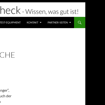
TEST-EQUIPMENT
KONTAKT
PARTNER-SEITEN
ICHE
nger“,
auch der
n