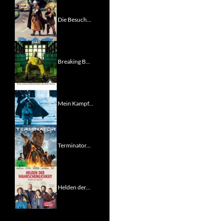
Die Besuch...
Breaking B...
Mein Kampf...
Terminator...
Helden der...