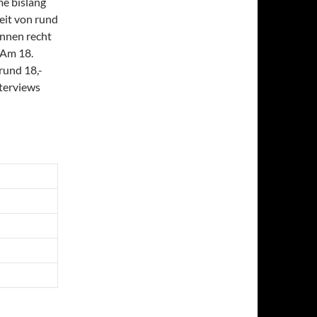
me bislang
eit von rund
innen recht
. Am 18.
rund 18,-
nterviews