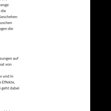
Menge
 die
 Geschehen
Rauschen
egen die
ssungen auf
hat von
v und in
 Effekte,
 geht dabei