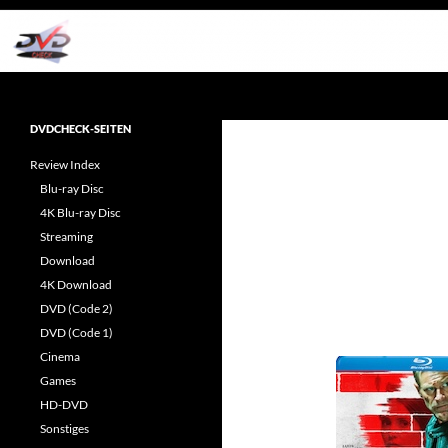
Zum
Inhalt
springen
Suchen
dvdcheck – Wissen, was gut ist!
Reviews rund ums Heimkino &
DVDCHECK-SEITEN
Popkultur
Review Index
Blu-ray Disc
4K Blu-ray Disc
Streaming
Download
4K Download
DVD (Code 2)
DVD (Code 1)
Cinema
Games
HD-DVD
Sonstiges