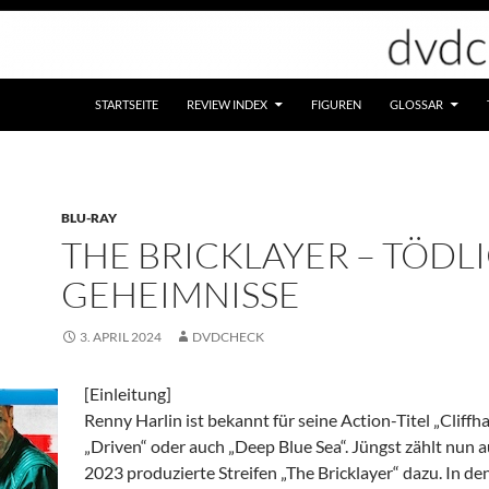
STARTSEITE
REVIEW INDEX
FIGUREN
GLOSSAR
BLU-RAY
THE BRICKLAYER – TÖDL
GEHEIMNISSE
3. APRIL 2024
DVDCHECK
[Einleitung]
Renny Harlin ist bekannt für seine Action-Titel „Cliffha
„Driven“ oder auch „Deep Blue Sea“. Jüngst zählt nun 
2023 produzierte Streifen „The Bricklayer“ dazu. In de