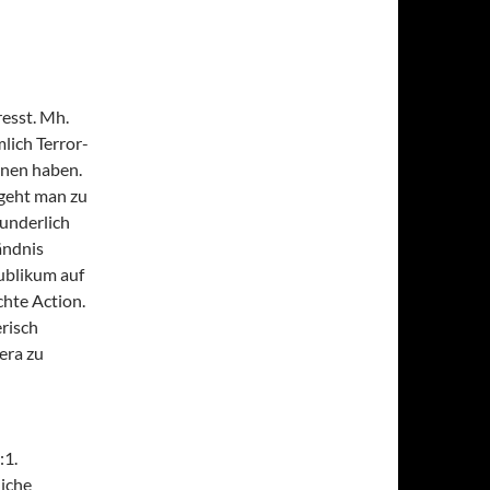
esst. Mh.
lich Terror-
nnen haben.
 geht man zu
underlich
ändnis
Publikum auf
hte Action.
erisch
era zu
:1.
liche