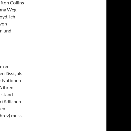
fton Collins
anna Weg
oyd. Ich
 von
en und
em er
n lässt, als
re Nationen
A ihren
hestand
n tödlichen
en.
brev) muss