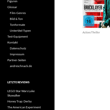
Figuren
Glossar
Film-Genres
Bild & Ton
Tonformate
Untertitel-Typen
Action/Thriller
Test-Equipment
Kontakt
Datenschutz
Impressum
Partner-Seiten
andreschnack.de
LETZTE REVIEWS
LEGO Star Wars Luke
Skywalker
Honey Trap: Derby
The American Experiment