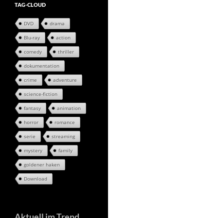
TAG-CLOUD
DVD
drama
Blu-ray
action
comedy
thriller
dokumentation
crime
adventure
science-fiction
fantasy
animation
horror
romance
serie
streaming
mystery
family
goldener haken
Download
Aktuell im Trend