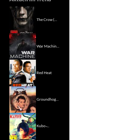
The Crow (...
War Machin...
Red Heat
Groundhog...
Kubo ̵...