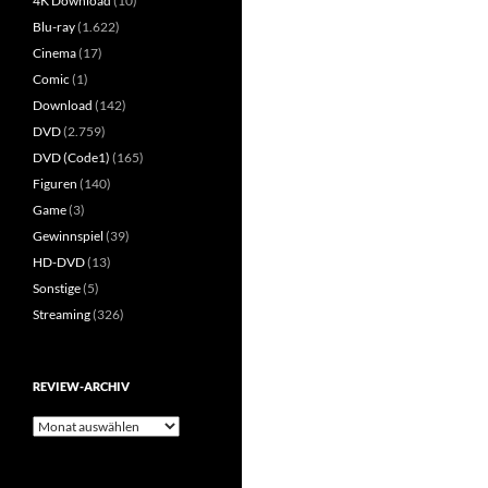
4K Download
(10)
Blu-ray
(1.622)
Cinema
(17)
Comic
(1)
Download
(142)
DVD
(2.759)
DVD (Code1)
(165)
Figuren
(140)
Game
(3)
Gewinnspiel
(39)
HD-DVD
(13)
Sonstige
(5)
Streaming
(326)
REVIEW-ARCHIV
Review-
Archiv