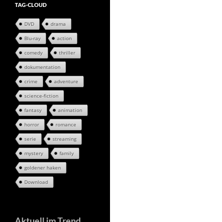
TAG-CLOUD
DVD
drama
Blu-ray
action
comedy
thriller
dokumentation
crime
adventure
science-fiction
fantasy
animation
horror
romance
serie
streaming
mystery
family
goldener haken
Download
Aktuell im Trend