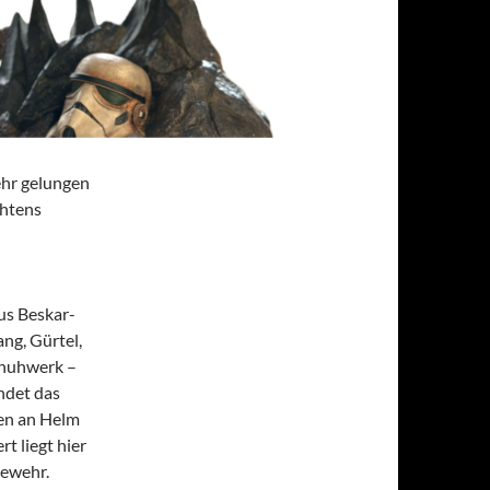
ehr gelungen
chtens
n
aus Beskar-
ng, Gürtel,
chuhwerk –
ndet das
gen an Helm
t liegt hier
Gewehr.