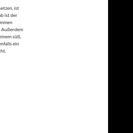
tzen, ist
b ist der
tammen
ch. Außerdem
seinem süß,
nfalls ein
ht.