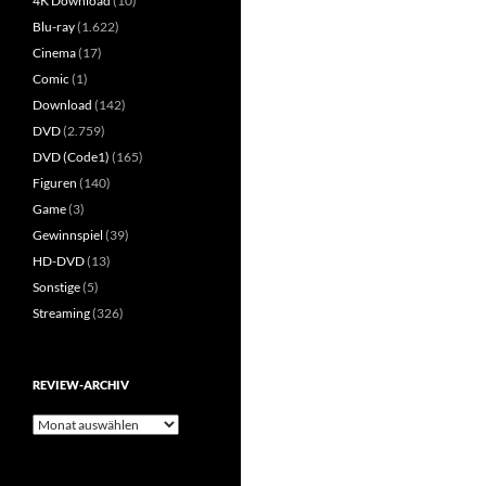
4K Download
(10)
Blu-ray
(1.622)
Cinema
(17)
Comic
(1)
Download
(142)
DVD
(2.759)
DVD (Code1)
(165)
Figuren
(140)
Game
(3)
Gewinnspiel
(39)
HD-DVD
(13)
Sonstige
(5)
Streaming
(326)
REVIEW-ARCHIV
Review-
Archiv