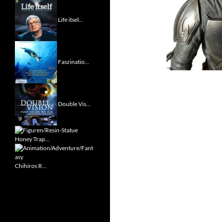
Life itsel...
Faszinatio...
Double Vis...
Honey Trap...
Chihiros R...