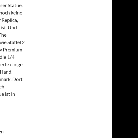
eser Statue.
 noch keine
 Replica,
ist. Und
The
ie Staffel 2
how Premium
 die 1/4
erte einige
 Hand,
mark. Dort
ch
e ist in
en