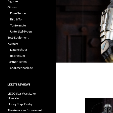
Figuren
Glossar
Film-Genres
Bild & Ton
Tonformate
Untertitel-Typen
Test-Equipment
Kontakt
Datenschutz
Impressum
Partner-Seiten
andreschnack.de
LETZTE REVIEWS
LEGO Star Wars Luke
Skywalker
Honey Trap: Derby
The American Experiment