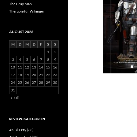
The Gray Man
Therapie für Wikinger
AUGUST 2026
M
D
M
D
F
S
S
1
2
3
4
5
6
7
8
9
10
11
12
13
14
15
16
17
18
19
20
21
22
23
24
25
26
27
28
29
30
31
« Juli
REVIEW-KATEGORIEN
4K Blu-ray
(68)