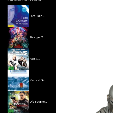
Lars Eidin...
Stranger T...
Fast &...
Medical De...
Die Bourne...