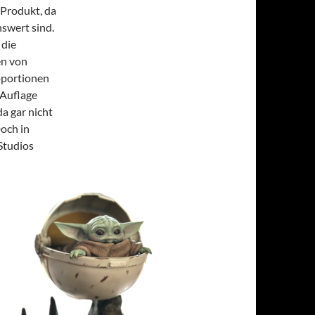
 Produkt, da
swert sind.
 die
en von
oportionen
 Auflage
da gar nicht
Doch in
 Studios