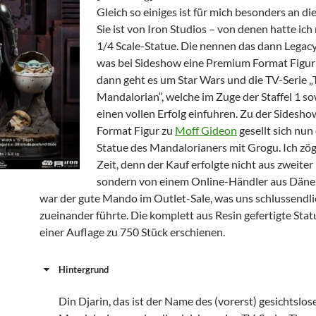
Gleich so einiges ist für mich besonders an di
Sie ist von Iron Studios – von denen hatte ich
1/4 Scale-Statue. Die nennen das dann Legacy
was bei Sideshow eine Premium Format Figur 
dann geht es um Star Wars und die TV-Serie „
Mandalorian“, welche im Zuge der Staffel 1 sow
einen vollen Erfolg einfuhren. Zu der Sides
Format Figur zu
Moff Gideon
gesellt sich nun
Statue des Mandalorianers mit Grogu. Ich zög
Zeit, denn der Kauf erfolgte nicht aus zweiter
sondern von einem Online-Händler aus Däne
war der gute Mando im Outlet-Sale, was uns schlussendli
zueinander führte. Die komplett aus Resin gefertigte Statu
einer Auflage zu 750 Stück erschienen.
Hintergrund
Din Djarin, das ist der Name des (vorerst) gesichtslos