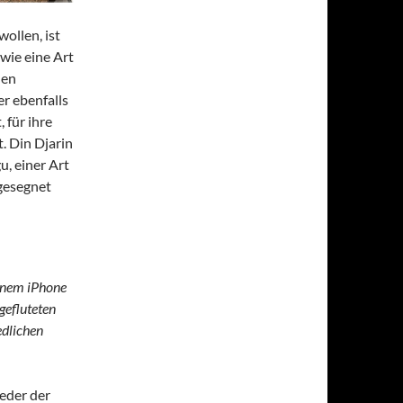
wollen, ist
owie eine Art
nen
er ebenfalls
 für ihre
. Din Djarin
u, einer Art
 gesegnet
inem iPhone
gefluteten
edlichen
ieder der