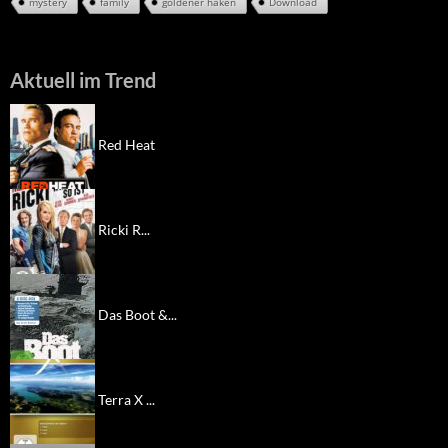
mystery
family
goldener haken
Download
Aktuell im Trend
Red Heat
Ricki R...
Das Boot &...
Terra X ...