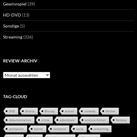
Gewinnspiel
(39)
HD-DVD
(13)
Sonstige
(5)
Streaming
(326)
REVIEW-ARCHIV
Review-
Archiv
TAG-CLOUD
DVD
drama
Blu-ray
action
comedy
thriller
dokumentation
crime
adventure
science-fiction
fantasy
animation
horror
romance
serie
streaming