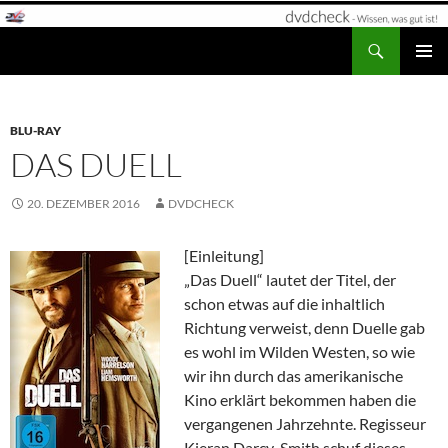
Zum
Inhalt
Suchen
dvdcheck – Wissen, was gut ist!
springen
PRIMÄR
MENÜ
BLU-RAY
DAS DUELL
20. DEZEMBER 2016
DVDCHECK
[Einleitung]
„Das Duell“ lautet der Titel, der
schon etwas auf die inhaltlich
Richtung verweist, denn Duelle gab
es wohl im Wilden Westen, so wie
wir ihn durch das amerikanische
Kino erklärt bekommen haben die
vergangenen Jahrzehnte. Regisseur
Kieran Darcy-Smith schuf dieses