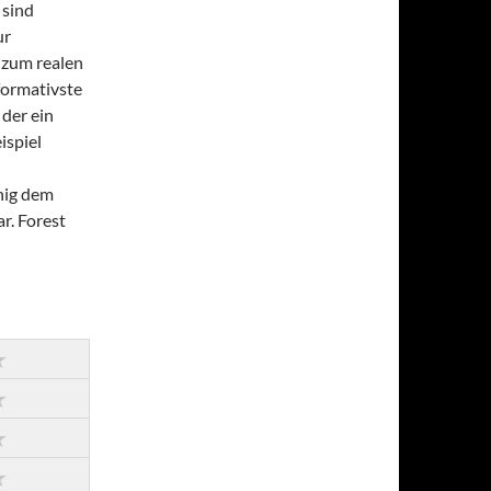
 sind
ur
 zum realen
formativste
 der ein
ispiel
nig dem
r. Forest