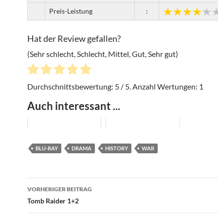
Preis-Leistung
:
Hat der Review gefallen?
(Sehr schlecht, Schlecht, Mittel, Gut, Sehr gut)
Durchschnittsbewertung:
5
/ 5. Anzahl Wertungen:
1
Auch interessant ...
BLU-RAY
DRAMA
HISTORY
WAR
Beitragsnavigation
VORHERIGER BEITRAG
Tomb Raider 1+2