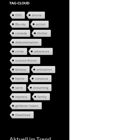
TAG-CLOUD
DVD
drama
Blu-ray
action
comedy
thriller
dokumentation
crime
adventure
science-fiction
fantasy
animation
horror
romance
serie
streaming
mystery
family
goldener haken
Download
Aktuell im Trend