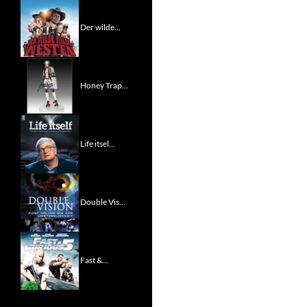
Der wilde...
Honey Trap...
Life itsel...
Double Vis...
Fast &...