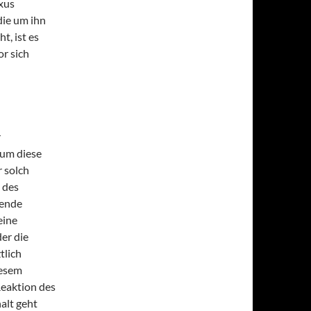
xus
die um ihn
t, ist es
r sich
r
rum diese
r solch
 des
sende
eine
er die
tlich
iesem
Reaktion des
alt geht