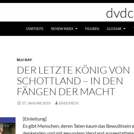
STARTSEITE
REVIEW INDEX
FIGUREN
GLOSSAR
BLU-RAY
DER LETZTE KÖNIG VON
SCHOTTLAND – IN DEN
FÄNGEN DER MACHT
27. JANUAR 2010
DVDCHECK
[Einleitung]
Es gibt Menschen, deren Taten kaum das Bewußtsein 
denkenden und mit gesundem Verstand ausgestattet