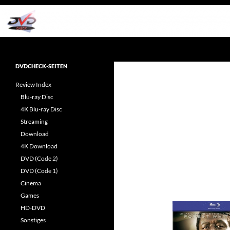
Zum
Inhalt
springen
Suchen
dvdcheck – Wissen, was gut ist!
Reviews rund ums Heimkino &
DVDCHECK-SEITEN
Popkultur
Review Index
Blu-ray Disc
4K Blu-ray Disc
Streaming
Download
4K Download
DVD (Code 2)
DVD (Code 1)
Cinema
Games
HD-DVD
Sonstiges