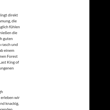
ingt direkt
mmung, die
glich fühlen
enießen die
ch guten
h rasch und
 ab einem
enen Forest
Last King of
lungenen
gh
 erleben wir
und knackig,
ierenden