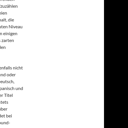
fzuzählen
eien
alt, die
guten Niveau
in einigen
 zarten
len
nfalls nicht
und oder
eutsch,
Spanisch und
r Titel
stets
über
et bei
round-