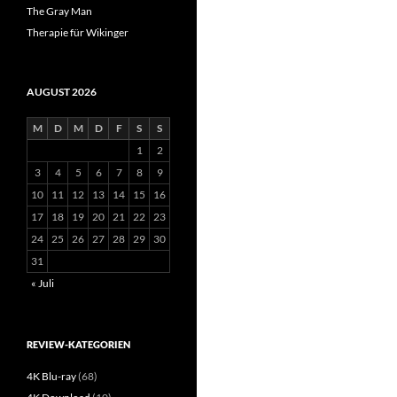
The Gray Man
Therapie für Wikinger
AUGUST 2026
M
D
M
D
F
S
S
1
2
3
4
5
6
7
8
9
10
11
12
13
14
15
16
17
18
19
20
21
22
23
24
25
26
27
28
29
30
31
« Juli
REVIEW-KATEGORIEN
4K Blu-ray
(68)