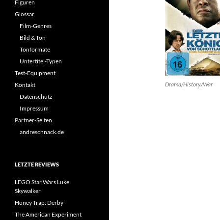
Figuren
Glossar
Film-Genres
Bild & Ton
Tonformate
Untertitel-Typen
Test-Equipment
Drama/History/War
Kontakt
Datenschutz
Impressum
Partner-Seiten
andreschnack.de
LETZTE REVIEWS
LEGO Star Wars Luke
Skywalker
Honey Trap: Derby
The American Experiment