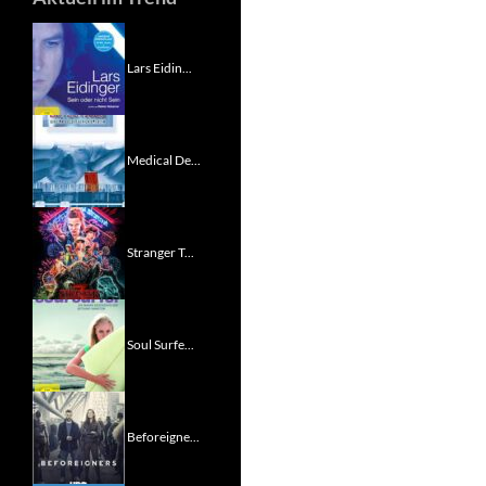
Lars Eidin...
Medical De...
Stranger T...
Soul Surfe...
Beforeigne...