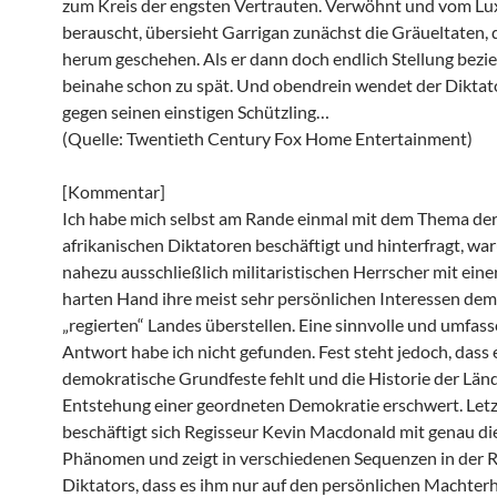
zum Kreis der engsten Vertrauten. Verwöhnt und vom Lu
berauscht, übersieht Garrigan zunächst die Gräueltaten, 
herum geschehen. Als er dann doch endlich Stellung bezieh
beinahe schon zu spät. Und obendrein wendet der Diktato
gegen seinen einstigen Schützling…
(Quelle: Twentieth Century Fox Home Entertainment)
[Kommentar]
Ich habe mich selbst am Rande einmal mit dem Thema de
afrikanischen Diktatoren beschäftigt und hinterfragt, wa
nahezu ausschließlich militaristischen Herrscher mit eine
harten Hand ihre meist sehr persönlichen Interessen dem
„regierten“ Landes überstellen. Eine sinnvolle und umfas
Antwort habe ich nicht gefunden. Fest steht jedoch, dass 
demokratische Grundfeste fehlt und die Historie der Länd
Entstehung einer geordneten Demokratie erschwert. Letz
beschäftigt sich Regisseur Kevin Macdonald mit genau d
Phänomen und zeigt in verschiedenen Sequenzen in der 
Diktators, dass es ihm nur auf den persönlichen Machterh