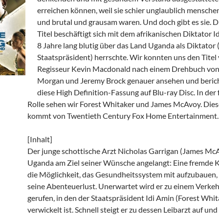
erreichen können, weil sie schier unglaublich mensch
und brutal und grausam waren. Und doch gibt es sie. D
Titel beschäftigt sich mit dem afrikanischen Diktator I
8 Jahre lang blutig über das Land Uganda als Diktator (o
Staatspräsident) herrschte. Wir konnten uns den Titel
Regisseur Kevin Macdonald nach einem Drehbuch von
Morgan und Jeremy Brock genauer ansehen und beric
diese High Definition-Fassung auf Blu-ray Disc. In de
Rolle sehen wir Forest Whitaker und James McAvoy. Dies
kommt von Twentieth Century Fox Home Entertainment.
[Inhalt]
Der junge schottische Arzt Nicholas Garrigan (James McAv
Uganda am Ziel seiner Wünsche angelangt: Eine fremde 
die Möglichkeit, das Gesundheitssystem mit aufzubauen
seine Abenteuerlust. Unerwartet wird er zu einem Verkeh
gerufen, in den der Staatspräsident Idi Amin (Forest Whit
verwickelt ist. Schnell steigt er zu dessen Leibarzt auf un