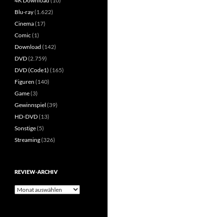
4K Download
(10)
Blu-ray
(1.622)
Cinema
(17)
Comic
(1)
Download
(142)
DVD
(2.759)
DVD (Code1)
(165)
Figuren
(140)
Game
(3)
Gewinnspiel
(39)
HD-DVD
(13)
Sonstige
(5)
Streaming
(326)
REVIEW-ARCHIV
Review-
Archiv