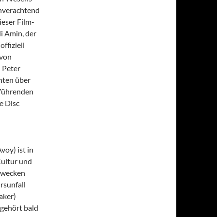
enverachtend
ieser Film-
di Amin, der
ffiziell
 von
 Peter
hten über
r führenden
e Disc
oy) ist in
Kultur und
, wecken
rsunfall
aker)
d gehört bald