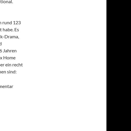
tional.
on rund 123
t habe. Es
tik-Drama,
d
16 Jahren
Fox Home
er ein recht
en sind:
mentar