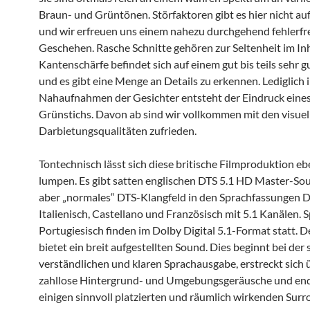
Braun- und Grüntönen. Störfaktoren gibt es hier nicht au
und wir erfreuen uns einem nahezu durchgehend fehlerfr
Geschehen. Rasche Schnitte gehören zur Seltenheit im Inh
Kantenschärfe befindet sich auf einem gut bis teils sehr 
und es gibt eine Menge an Details zu erkennen. Lediglich 
Nahaufnahmen der Gesichter entsteht der Eindruck eines
Grünstichs. Davon ab sind wir vollkommen mit den visuel
Darbietungsqualitäten zufrieden.
Tontechnisch lässt sich diese britische Filmproduktion ebe
lumpen. Es gibt satten englischen DTS 5.1 HD Master-So
aber „normales“ DTS-Klangfeld in den Sprachfassungen D
Italienisch, Castellano und Französisch mit 5.1 Kanälen. 
Portugiesisch finden im Dolby Digital 5.1-Format statt. De
bietet ein breit aufgestellten Sound. Dies beginnt bei der 
verständlichen und klaren Sprachausgabe, erstreckt sich 
zahllose Hintergrund- und Umgebungsgeräusche und end
einigen sinnvoll platzierten und räumlich wirkenden Sur