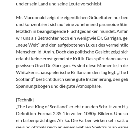
und er sein Land und seine Leute vorschiebt.
Mr. Macdonald zeigt die eigentlichen Gräueltaten nur bed
und konzentriert sich auf eine zunehmend paranoide Sti
letztlich in beängstigende Fluchtgedanken mündet. Anfän
wir uns als Betrachter noch ein wenig wie Dr. Garrigan, g
„neue Welt“ und den aufgebotenen Luxus des vermeintli
Menschen Idi Amin. Doch das politische Gesicht zeigt sic
erlaubt keine ernst gemeinte Kritik. Das spürt dann auch
gewissen Grad Dr. Garrigan. Es sind diese Momente, in d
Whitaker schauspielerische Brillanz an den Tag legt. „The 
Scotland“ besticht durch seine gute Inszenierung, den ge
Spannungsbogen und die gute Atmosphäre.
[Technik]
„The Last King of Scotland“ erlebt nun den Schritt zum Hi
Definition-Format 2.35:1 in vollen 1080p-Bildern. Und so
ein farbenprächtiges Afrika. Die Farben wirken sehr satt 
sie sind oftmals reich an einem wahren Spektrum an vari