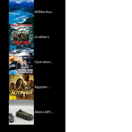
Wildes Aus...
Grabbers
Operation...
Ägypten ...
Aliens APC...