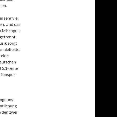
nen.
 sehr viel
en. Und das
am Mischpult
 getrennt
sik sorgt
naleffekte,
 eine
deutschen
 5.1-, eine
0-Tonspur
ngt uns
entlichung
n den zwei