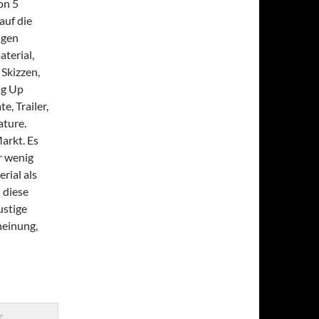
on 5
 auf die
ngen
terial,
Skizzen,
ng Up
e, Trailer,
ature.
arkt. Es
r wenig
rial als
 diese
ustige
heinung,