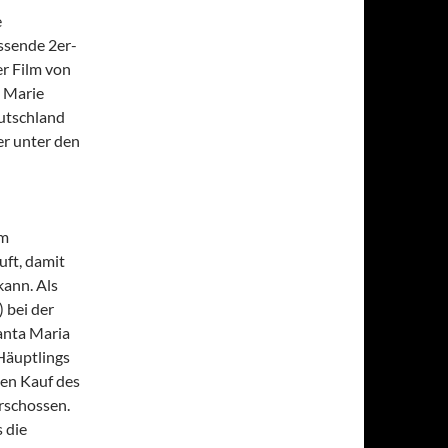
e
ssende 2er-
r Film von
, Marie
utschland
er unter den
em
ft, damit
kann. Als
 bei der
anta Maria
Häuptlings
den Kauf des
erschossen.
 die