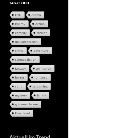
TAG-CLOUD
DVD
drama
Blu-ray
action
comedy
thriller
dokumentation
crime
adventure
science-fiction
fantasy
animation
horror
romance
serie
streaming
mystery
family
goldener haken
Download
Aktuell im Trend