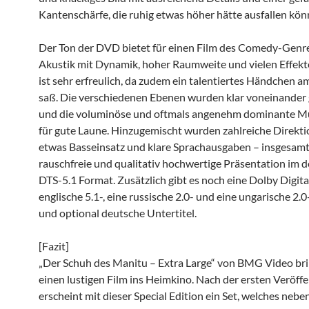
Kantenschärfe, die ruhig etwas höher hätte ausfallen kön
Der Ton der DVD bietet für einen Film des Comedy-Genres
Akustik mit Dynamik, hoher Raumweite und vielen Effekt
ist sehr erfreulich, da zudem ein talentiertes Händchen 
saß. Die verschiedenen Ebenen wurden klar voneinander
und die voluminöse und oftmals angenehm dominante Mu
für gute Laune. Hinzugemischt wurden zahlreiche Direktio
etwas Basseinsatz und klare Sprachausgaben – insgesamt
rauschfreie und qualitativ hochwertige Präsentation im 
DTS-5.1 Format. Zusätzlich gibt es noch eine Dolby Digital
englische 5.1-, eine russische 2.0- und eine ungarische 2.
und optional deutsche Untertitel.
[Fazit]
„Der Schuh des Manitu – Extra Large“ von BMG Video bri
einen lustigen Film ins Heimkino. Nach der ersten Veröff
erscheint mit dieser Special Edition ein Set, welches nebe