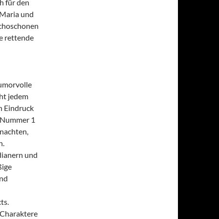
h für den
 Maria und
Schoschonen
e rettende
umorvolle
cht jedem
n Eindruck
t Nummer 1
hnachten,
n.
dianern und
ßige
und
ts.
 Charaktere