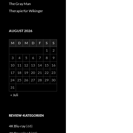
The Gray Man
Therapie für Wikinger
AUGUST 2026
M
D
M
D
F
S
S
1
2
3
4
5
6
7
8
9
10
11
12
13
14
15
16
17
18
19
20
21
22
23
24
25
26
27
28
29
30
31
« Juli
REVIEW-KATEGORIEN
4K Blu-ray
(68)