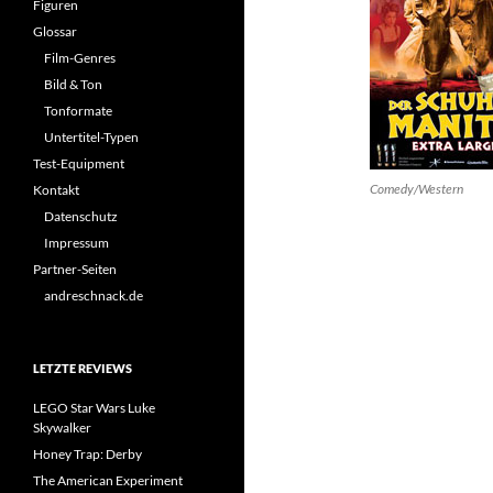
Figuren
Glossar
Film-Genres
Bild & Ton
Tonformate
Untertitel-Typen
Test-Equipment
Comedy/Western
Kontakt
Datenschutz
Impressum
Partner-Seiten
andreschnack.de
LETZTE REVIEWS
LEGO Star Wars Luke
Skywalker
Honey Trap: Derby
The American Experiment