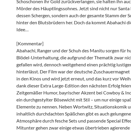
Schoschonen ihr Gold zurückverlangen, sie halten ihn auc
Mörder des Häuptlingssohnes. Jetzt sind nicht nur Santa
dessen Schergen, sondern auch der gesamte Stamm der 
hinter den Blutsbrüdern her. Doch da kommt Abahachi di
Idee…
[Kommentar]
Abahachi, Ranger und der Schuh des Manitu sorgen für h
Blödel-Unterhaltung, die aufgrund der Thematik zwar ni
gefallen wird, dennoch weitgehend einen prächtig lustige
hinterlässt. Der Film war der deutsche Zuschauermagne
in den Kinos und wird jetzt erneut, und das kurz vor Wei
dank dieser Extra Large-Edition den nächsten Erfolg feier
Zeitgemäßer Humor, bayrischer Akzent bei Cowboy & In
ein durchgestylter Bösewicht mit Stil – um nur einige spa
Elemente zu nennen. Neben Wortwitz, Situationskomik 
inhaltlich durchdachten Späßchen gibt es auch gelungene
Atmosphäre durch fesche Sets und passende Special Effec
Mitunter gehen zwar einige etwas übertrieben agierende