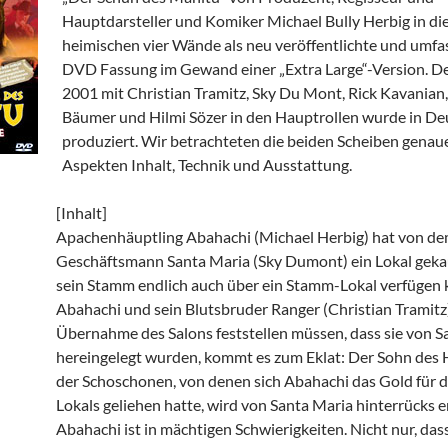
Hauptdarsteller und Komiker Michael Bully Herbig in di
heimischen vier Wände als neu veröffentlichte und umfa
DVD Fassung im Gewand einer „Extra Large“-Version. De
2001 mit Christian Tramitz, Sky Du Mont, Rick Kavanian
Bäumer und Hilmi Sözer in den Hauptrollen wurde in De
produziert. Wir betrachteten die beiden Scheiben genau
Aspekten Inhalt, Technik und Ausstattung.
[Inhalt]
Apachenhäuptling Abahachi (Michael Herbig) hat von d
Geschäftsmann Santa Maria (Sky Dumont) ein Lokal gekau
sein Stamm endlich auch über ein Stamm-Lokal verfügen 
Abahachi und sein Blutsbruder Ranger (Christian Tramitz)
Übernahme des Salons feststellen müssen, dass sie von S
hereingelegt wurden, kommt es zum Eklat: Der Sohn des 
der Schoschonen, von denen sich Abahachi das Gold für 
Lokals geliehen hatte, wird von Santa Maria hinterrücks 
Abahachi ist in mächtigen Schwierigkeiten. Nicht nur, dass