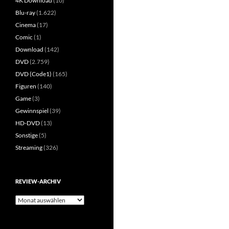
4K Download
(10)
Blu-ray
(1.622)
Cinema
(17)
Comic
(1)
Download
(142)
DVD
(2.759)
DVD (Code1)
(165)
Figuren
(140)
Game
(3)
Gewinnspiel
(39)
HD-DVD
(13)
Sonstige
(5)
Streaming
(326)
REVIEW-ARCHIV
Review-
Archiv