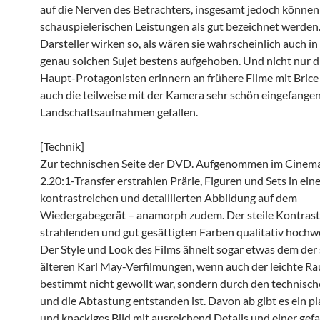
auf die Nerven des Betrachters, insgesamt jedoch können
schauspielerischen Leistungen als gut bezeichnet werden.
Darsteller wirken so, als wären sie wahrscheinlich auch i
genau solchen Sujet bestens aufgehoben. Und nicht nur d
Haupt-Protagonisten erinnern an frühere Filme mit Brice
auch die teilweise mit der Kamera sehr schön eingefange
Landschaftsaufnahmen gefallen.
[Technik]
Zur technischen Seite der DVD. Aufgenommen im Cinem
2.20:1-Transfer erstrahlen Prärie, Figuren und Sets in ein
kontrastreichen und detaillierten Abbildung auf dem
Wiedergabegerät – anamorph zudem. Der steile Kontrast 
strahlenden und gut gesättigten Farben qualitativ hochwe
Der Style und Look des Films ähnelt sogar etwas dem der
älteren Karl May-Verfilmungen, wenn auch der leichte Ra
bestimmt nicht gewollt war, sondern durch den technisch
und die Abtastung entstanden ist. Davon ab gibt es ein pl
und knackiges Bild mit ausreichend Details und einer gef