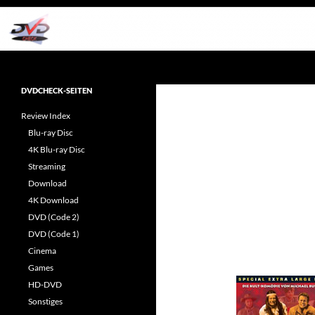
Zum
Inhalt
springen
Suchen
dvdcheck – Wissen, was gut ist!
Reviews rund ums Heimkino &
DVDCHECK-SEITEN
Popkultur
Review Index
Blu-ray Disc
4K Blu-ray Disc
Streaming
Download
4K Download
DVD (Code 2)
DVD (Code 1)
Cinema
Games
HD-DVD
Sonstiges