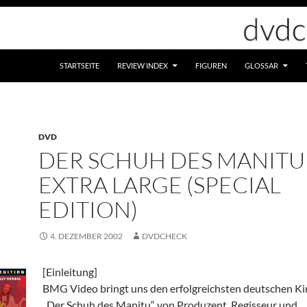
STARTSEITE
REVIEW INDEX
FIGUREN
GLOSSAR
DVD
DER SCHUH DES MANITU
EXTRA LARGE (SPECIAL
EDITION)
4. DEZEMBER 2002
DVDCHECK
[Einleitung]
BMG Video bringt uns den erfolgreichsten deutschen K
„Der Schuh des Manitu“ von Produzent, Regisseur und