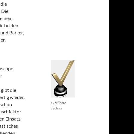
 die
 Die
n einem
ie beiden
 und Barker,
nen
ascope
er
gibt die
rtig wieder.
Exzellente
 schon
Technik
uschfaktor
en Einsatz
astisches
allenden