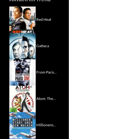
Red Heat
Gattaca
From Paris...
Atom: The...
Millionens...