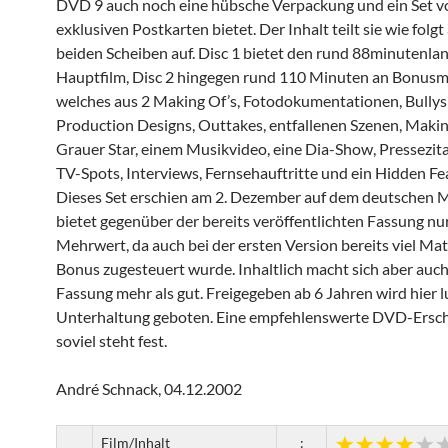
DVD 9 auch noch eine hübsche Verpackung und ein Set v
exklusiven Postkarten bietet. Der Inhalt teilt sie wie folgt
beiden Scheiben auf. Disc 1 bietet den rund 88minutenla
Hauptfilm, Disc 2 hingegen rund 110 Minuten an Bonusma
welches aus 2 Making Of’s, Fotodokumentationen, Bullys 
Production Designs, Outtakes, entfallenen Szenen, Maki
Grauer Star, einem Musikvideo, eine Dia-Show, Pressezitat
TV-Spots, Interviews, Fernsehauftritte und ein Hidden Fe
Dieses Set erschien am 2. Dezember auf dem deutschen M
bietet gegenüber der bereits veröffentlichten Fassung nu
Mehrwert, da auch bei der ersten Version bereits viel Mate
Bonus zugesteuert wurde. Inhaltlich macht sich aber auch
Fassung mehr als gut. Freigegeben ab 6 Jahren wird hier l
Unterhaltung geboten. Eine empfehlenswerte DVD-Ersc
soviel steht fest.
André Schnack, 04.12.2002
Film/Inhalt
: