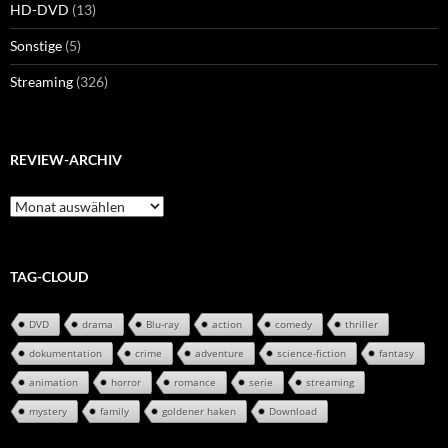
HD-DVD
(13)
Sonstige
(5)
Streaming
(326)
REVIEW-ARCHIV
Review-
Archiv
TAG-CLOUD
DVD
drama
Blu-ray
action
comedy
thriller
dokumentation
crime
adventure
science-fiction
fantasy
animation
horror
romance
serie
streaming
mystery
family
goldener haken
Download