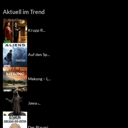
Aktuell im Trend
Krupp R...
Auf den Sp...
Mekong – L...
Jawa ̵...
Der Blaumi...