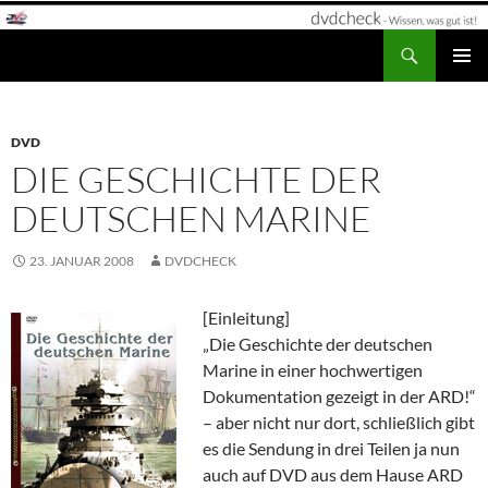
Zum
Inhalt
Suchen
dvdcheck – Wissen, was gut ist!
springen
PRIMÄR
MENÜ
DVD
DIE GESCHICHTE DER
DEUTSCHEN MARINE
23. JANUAR 2008
DVDCHECK
[Einleitung]
„Die Geschichte der deutschen
Marine in einer hochwertigen
Dokumentation gezeigt in der ARD!“
– aber nicht nur dort, schließlich gibt
es die Sendung in drei Teilen ja nun
auch auf DVD aus dem Hause ARD