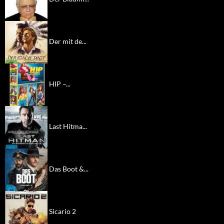
Der mit de...
HIP –...
Last Hitma...
Das Boot &...
Sicario 2